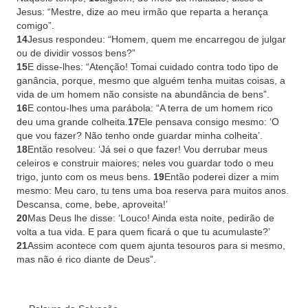
Jesus: “Mestre, dize ao meu irmão que reparta a herança
comigo”.
14
Jesus respondeu: “Homem, quem me encarregou de julgar
ou de dividir vossos bens?”
15
E disse-lhes: “Atenção! Tomai cuidado contra todo tipo de
ganância, porque, mesmo que alguém tenha muitas coisas, a
vida de um homem não consiste na abundância de bens”.
16
E contou-lhes uma parábola: “A terra de um homem rico
deu uma grande colheita.
17
Ele pensava consigo mesmo: ‘O
que vou fazer? Não tenho onde guardar minha colheita’.
18
Então resolveu: ‘Já sei o que fazer! Vou derrubar meus
celeiros e construir maiores; neles vou guardar todo o meu
trigo, junto com os meus bens.
19
Então poderei dizer a mim
mesmo: Meu caro, tu tens uma boa reserva para muitos anos.
Descansa, come, bebe, aproveita!’
20
Mas Deus lhe disse: ‘Louco! Ainda esta noite, pedirão de
volta a tua vida. E para quem ficará o que tu acumulaste?’
21
Assim acontece com quem ajunta tesouros para si mesmo,
mas não é rico diante de Deus”.