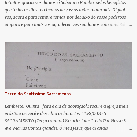
á
Infinitas graças vos damos, ó Soberana Rainha, pelos benefícios
que todos os dias recebemos de vossas mãos maternais. Dignai-
r
vos, agora e para sempre tomar-nos debaixo do vosso poderoso
i
amparo e para mais vos agradecer, vos saudamos com uma Salve
o
Rainha: Salve Rainha , Mãe de misericórdia, vida, doçura,
s
esperança nossa, salve! A vós bradamos os degredados filhos de
Eva, a vós suspiramos, gemendo e chorando neste vale de
lágrimas. Eia, pois, Advogada nossa, estes vossos olhos
misericordiosos a nós volvei, e depois deste desterro, mostrai-nos
Jesus. Bendito é o fruto do vosso ventre, ó clemente, ó piedosa, ó
doce e sempre Virgem Maria. Rogai por nós Santa Mãe de Deus.
Para que sejamos dignos das promessas de Cristo. Amém.
Terço do Santíssimo Sacramento
Lembrete: Quinta- feira é dia de adoração! Procure a igreja mais
próxima de você e descubra os horários. TERÇO DO S.
SACRAMENTO (Terço comum) No principio: Credo Pai-Nosso 3
Ave-Marias Contas grandes: Ó meu Jesus, que ai estais
Sacramentado, não permitais que eu viva sem Vós, nem morta em