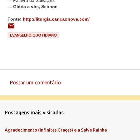
— Palavra da Salvação.
— Glória a vós, Senhor.
Fonte:
http://liturgia.cancaonova.com/
EVANGELHO QUOTIDIANO
Postar um comentário
C
o
m
Postagens mais visitadas
e
n
Agradecimento (Infinitas Graças) e a Salve Rainha
t