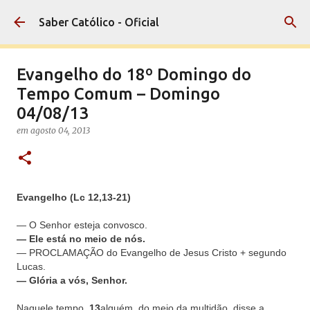
Pular para o conteúdo principal
Saber Católico - Oficial
Evangelho do 18º Domingo do
Tempo Comum – Domingo
04/08/13
em
agosto 04, 2013
Evangelho (Lc 12,13-21)
— O Senhor esteja convosco.
— Ele está no meio de nós.
— PROCLAMAÇÃO do Evangelho de Jesus Cristo + segundo
Lucas.
— Glória a vós, Senhor.
Naquele tempo,
13
alguém, do meio da multidão, disse a