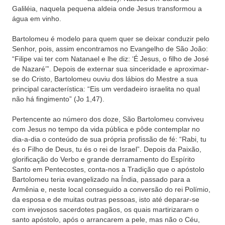
Galiléia, naquela pequena aldeia onde Jesus transformou a
água em vinho.
Bartolomeu é modelo para quem quer se deixar conduzir pelo
Senhor, pois, assim encontramos no Evangelho de São João:
“Filipe vai ter com Natanael e lhe diz: ‘É Jesus, o filho de José
de Nazaré’”. Depois de externar sua sinceridade e aproximar-
se do Cristo, Bartolomeu ouviu dos lábios do Mestre a sua
principal característica: “Eis um verdadeiro israelita no qual
não há fingimento” (Jo 1,47).
Pertencente ao número dos doze, São Bartolomeu conviveu
com Jesus no tempo da vida pública e pôde contemplar no
dia-a-dia o conteúdo de sua própria profissão de fé: “Rabi, tu
és o Filho de Deus, tu és o rei de Israel”. Depois da Paixão,
glorificação do Verbo e grande derramamento do Espírito
Santo em Pentecostes, conta-nos a Tradição que o apóstolo
Bartolomeu teria evangelizado na Índia, passado para a
Armênia e, neste local conseguido a conversão do rei Polímio,
da esposa e de muitas outras pessoas, isto até deparar-se
com invejosos sacerdotes pagãos, os quais martirizaram o
santo apóstolo, após o arrancarem a pele, mas não o Céu,