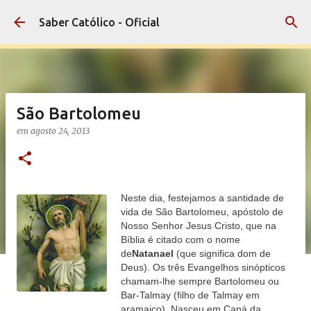
Pular para o conteúdo principal
Saber Católico - Oficial
São Bartolomeu
em
agosto 24, 2013
Neste dia, festejamos a santidade de
vida de São Bartolomeu, apóstolo de
Nosso Senhor Jesus Cristo, que na
Bíblia é citado com o nome
de
Natanael
(que significa dom de
Deus). Os três Evangelhos sinópticos
chamam-lhe sempre Bartolomeu ou
Bar-Talmay (filho de Talmay em
aramaico). Nasceu em Caná da