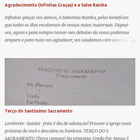
Agradecimento (Infinitas Graças) e a Salve Rainha
t
á
Infinitas graças vos damos, ó Soberana Rainha, pelos benefícios
que todos os dias recebemos de vossas mãos maternais. Dignai-
r
vos, agora e para sempre tomar-nos debaixo do vosso poderoso
i
amparo e para mais vos agradecer, vos saudamos com uma Salve
o
Rainha: Salve Rainha , Mãe de misericórdia, vida, doçura,
s
esperança nossa, salve! A vós bradamos os degredados filhos de
Eva, a vós suspiramos, gemendo e chorando neste vale de
lágrimas. Eia, pois, Advogada nossa, estes vossos olhos
misericordiosos a nós volvei, e depois deste desterro, mostrai-nos
Jesus. Bendito é o fruto do vosso ventre, ó clemente, ó piedosa, ó
doce e sempre Virgem Maria. Rogai por nós Santa Mãe de Deus.
Para que sejamos dignos das promessas de Cristo. Amém.
Terço do Santíssimo Sacramento
Lembrete: Quinta- feira é dia de adoração! Procure a igreja mais
próxima de você e descubra os horários. TERÇO DO S.
SACRAMENTO (Terço comum) No principio: Credo Pai-Nosso 3