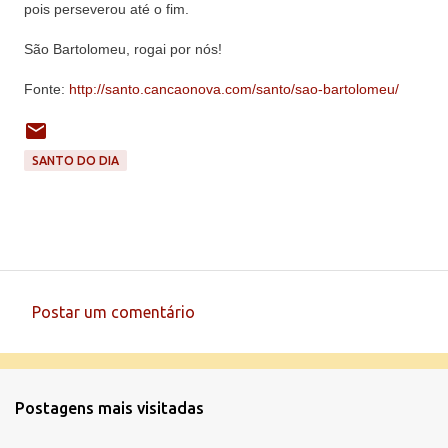
pois perseverou até o fim.
São Bartolomeu, rogai por nós!
Fonte:
http://santo.cancaonova.com/santo/sao-bartolomeu/
SANTO DO DIA
Postar um comentário
C
o
m
Postagens mais visitadas
e
n