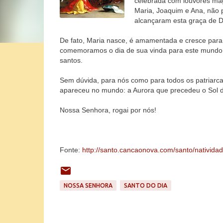
celebrada com louvores mag
Maria, Joaquim e Ana, não p
alcançaram esta graça de 
De fato, Maria nasce, é amamentada e cresce para 
comemoramos o dia de sua vinda para este mundo,
santos.
Sem dúvida, para nós como para todos os patriarcas
apareceu no mundo: a Aurora que precedeu o Sol 
Nossa Senhora, rogai por nós!
Fonte:
http://santo.cancaonova.com/santo/nativida
NOSSA SENHORA
SANTO DO DIA