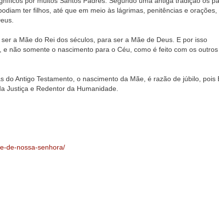
níficos por muitos Santos Padres. Segundo uma antiga tradição os pa
odiam ter filhos, até que em meio às lágrimas, penitências e orações,
Deus.
ser a Mãe do Rei dos séculos, para ser a Mãe de Deus. E por isso
 e não somente o nascimento para o Céu, como é feito com os outros
 do Antigo Testamento, o nascimento da Mãe, é razão de júbilo, pois 
da Justiça e Redentor da Humanidade.
de-de-nossa-senhora/