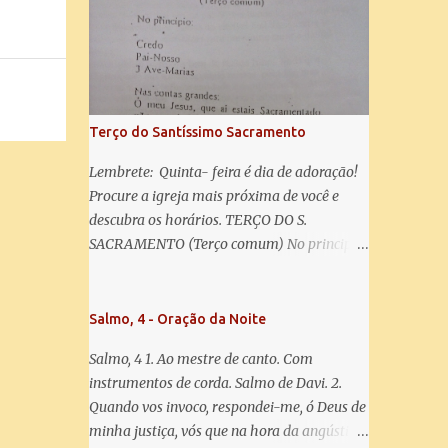
misericórdia, vida, doçura, esperança nossa,
salve! A vós bradamos os degredados filhos
de Eva, a vós suspiramos, gemendo e
chorando neste vale de lágrimas. Eia, pois,
Advogada nossa, estes vossos olhos
misericordiosos a nós volvei, e depois deste
Terço do Santíssimo Sacramento
desterro, mostrai-nos Jesus. Bendito é o
fruto do vosso ventre, ó clemente, ó piedosa,
Lembrete: Quinta- feira é dia de adoração!
ó doce e sempre Virgem Maria. Rogai por
Procure a igreja mais próxima de você e
nós Santa Mãe de Deus. Para que sejamos
descubra os horários. TERÇO DO S.
dignos das promessas de Cristo. Amém.
SACRAMENTO (Terço comum) No principio:
Credo Pai-Nosso 3 Ave-Marias Contas
grandes: Ó meu Jesus, que ai estais
Sacramentado, não permitais que eu viva
Salmo, 4 - Oração da Noite
sem Vós, nem morta em pecado. Uni o meu
Salmo, 4 1. Ao mestre de canto. Com
coração ao Vosso e o Vosso ao meu, e, nem
instrumentos de corda. Salmo de Davi. 2.
sem Vós morra eu! Nas contas pequenas:
Quando vos invoco, respondei-me, ó Deus de
Sacramento de Amor! Misericórdia Senhor!
minha justiça, vós que na hora da angústia
Glória ao Pai: Cristo pão da vida e remédio