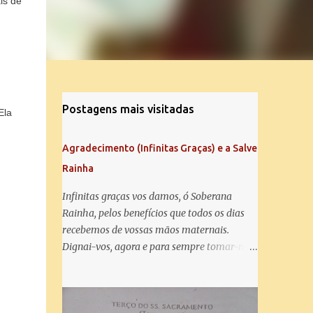
is de
Postagens mais visitadas
Ela
Agradecimento (Infinitas Graças) e a Salve
Rainha
Infinitas graças vos damos, ó Soberana
Rainha, pelos benefícios que todos os dias
recebemos de vossas mãos maternais.
Dignai-vos, agora e para sempre tomar-nos
debaixo do vosso poderoso amparo e para
mais vos agradecer, vos saudamos com uma
Salve Rainha: Salve Rainha , Mãe de