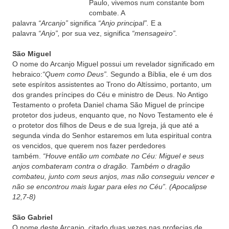
Paulo, vivemos num constante bom
combate. A
palavra
“Arcanjo”
significa
“Anjo principal”.
E a
palavra
“Anjo”,
por sua vez, significa
“mensageiro”.
São Miguel
O nome do Arcanjo Miguel possui um revelador significado em
hebraico:
“Quem como Deus”.
Segundo a Bíblia, ele é um dos
sete espíritos assistentes ao Trono do Altíssimo, portanto, um
dos grandes príncipes do Céu e ministro de Deus. No Antigo
Testamento o profeta Daniel chama São Miguel de príncipe
protetor dos judeus, enquanto que, no Novo Testamento ele é
o protetor dos filhos de Deus e de sua Igreja, já que até a
segunda vinda do Senhor estaremos em luta espiritual contra
os vencidos, que querem nos fazer perdedores
também.
“Houve então um combate no Céu: Miguel e seus
anjos combateram contra o dragão. Também o dragão
combateu, junto com seus anjos, mas não conseguiu vencer e
não se encontrou mais lugar para eles no Céu”. (Apocalipse
12,7-8)
São Gabriel
O nome deste Arcanjo, citado duas vezes nas profecias de