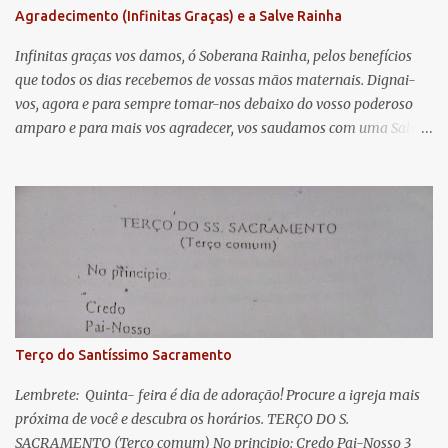
Agradecimento (Infinitas Graças) e a Salve Rainha
t
á
Infinitas graças vos damos, ó Soberana Rainha, pelos benefícios
que todos os dias recebemos de vossas mãos maternais. Dignai-
r
vos, agora e para sempre tomar-nos debaixo do vosso poderoso
i
amparo e para mais vos agradecer, vos saudamos com uma Salve
o
Rainha: Salve Rainha , Mãe de misericórdia, vida, doçura,
s
esperança nossa, salve! A vós bradamos os degredados filhos de
Eva, a vós suspiramos, gemendo e chorando neste vale de
lágrimas. Eia, pois, Advogada nossa, estes vossos olhos
misericordiosos a nós volvei, e depois deste desterro, mostrai-nos
Jesus. Bendito é o fruto do vosso ventre, ó clemente, ó piedosa, ó
doce e sempre Virgem Maria. Rogai por nós Santa Mãe de Deus.
Para que sejamos dignos das promessas de Cristo. Amém.
Terço do Santíssimo Sacramento
Lembrete: Quinta- feira é dia de adoração! Procure a igreja mais
próxima de você e descubra os horários. TERÇO DO S.
SACRAMENTO (Terço comum) No principio: Credo Pai-Nosso 3