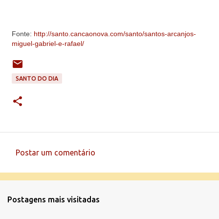
Fonte:
http://santo.cancaonova.com/santo/santos-arcanjos-
miguel-gabriel-e-rafael/
SANTO DO DIA
Postar um comentário
C
o
m
Postagens mais visitadas
e
n