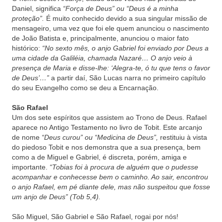
Daniel, significa
“Força de Deus” ou “Deus é a minha
proteção”.
É muito conhecido devido a sua singular missão de
mensageiro, uma vez que foi ele quem anunciou o nascimento
de João Batista e, principalmente, anunciou o maior fato
histórico:
“No sexto mês, o anjo Gabriel foi enviado por Deus a
uma cidade da Galiléia, chamada Nazaré… O anjo veio à
presença de Maria e disse-lhe: ‘Alegra-te, ó tu que tens o favor
de Deus’…”
a partir daí, São Lucas narra no primeiro capítulo
do seu Evangelho como se deu a Encarnação.
São Rafael
Um dos sete espíritos que assistem ao Trono de Deus. Rafael
aparece no Antigo Testamento no livro de Tobit. Este arcanjo
de nome
“Deus curou” ou “Medicina de Deus”,
restituiu à vista
do piedoso Tobit e nos demonstra que a sua presença, bem
como a de Miguel e Gabriel, é discreta, porém, amiga e
importante.
“Tobias foi à procura de alguém que o pudesse
acompanhar e conhecesse bem o caminho. Ao sair, encontrou
o anjo Rafael, em pé diante dele, mas não suspeitou que fosse
um anjo de Deus” (Tob 5,4).
São Miguel, São Gabriel e São Rafael, rogai por nós!