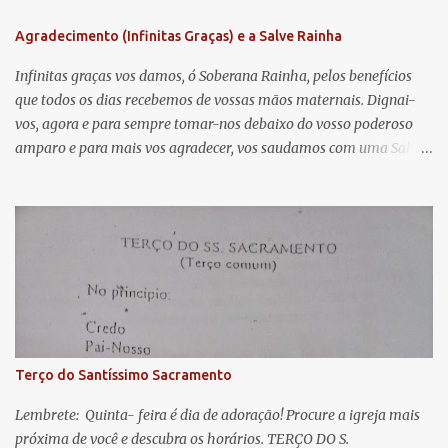
n
Agradecimento (Infinitas Graças) e a Salve Rainha
t
á
Infinitas graças vos damos, ó Soberana Rainha, pelos benefícios
que todos os dias recebemos de vossas mãos maternais. Dignai-
r
vos, agora e para sempre tomar-nos debaixo do vosso poderoso
i
amparo e para mais vos agradecer, vos saudamos com uma Salve
o
Rainha: Salve Rainha , Mãe de misericórdia, vida, doçura,
s
esperança nossa, salve! A vós bradamos os degredados filhos de
Eva, a vós suspiramos, gemendo e chorando neste vale de
lágrimas. Eia, pois, Advogada nossa, estes vossos olhos
misericordiosos a nós volvei, e depois deste desterro, mostrai-nos
Jesus. Bendito é o fruto do vosso ventre, ó clemente, ó piedosa, ó
doce e sempre Virgem Maria. Rogai por nós Santa Mãe de Deus.
Para que sejamos dignos das promessas de Cristo. Amém.
Terço do Santíssimo Sacramento
Lembrete: Quinta- feira é dia de adoração! Procure a igreja mais
próxima de você e descubra os horários. TERÇO DO S.