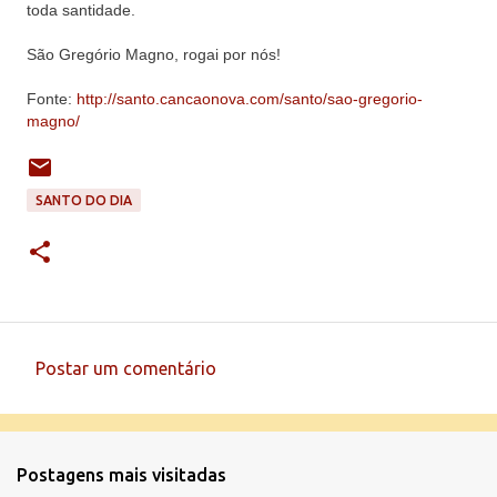
toda santidade.
São Gregório Magno, rogai por nós!
Fonte:
http://santo.cancaonova.com/santo/sao-gregorio-
magno/
SANTO DO DIA
Postar um comentário
C
o
m
Postagens mais visitadas
e