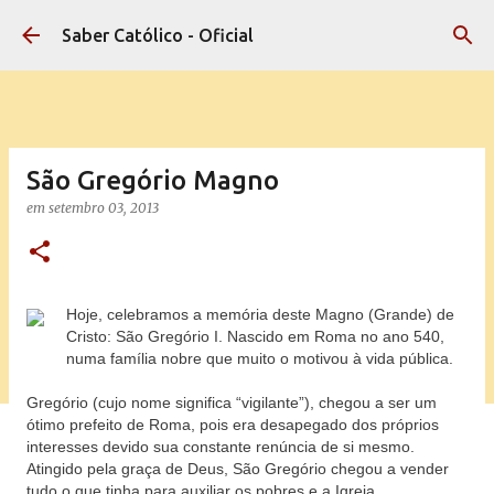
Pular para o conteúdo principal
Saber Católico - Oficial
São Gregório Magno
em
setembro 03, 2013
Hoje, celebramos a memória deste Magno (Grande) de
Cristo: São Gregório I. Nascido em Roma no ano 540,
numa família nobre que muito o motivou à vida pública.
Gregório (cujo nome significa “vigilante”), chegou a ser um
ótimo prefeito de Roma, pois era desapegado dos próprios
interesses devido sua constante renúncia de si mesmo.
Atingido pela graça de Deus, São Gregório chegou a vender
tudo o que tinha para auxiliar os pobres e a Igreja.