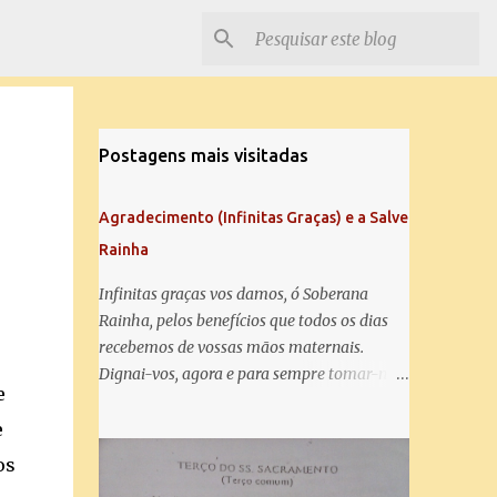
Postagens mais visitadas
Agradecimento (Infinitas Graças) e a Salve
Rainha
Infinitas graças vos damos, ó Soberana
Rainha, pelos benefícios que todos os dias
recebemos de vossas mãos maternais.
Dignai-vos, agora e para sempre tomar-nos
e
debaixo do vosso poderoso amparo e para
mais vos agradecer, vos saudamos com uma
e
Salve Rainha: Salve Rainha , Mãe de
os
misericórdia, vida, doçura, esperança nossa,