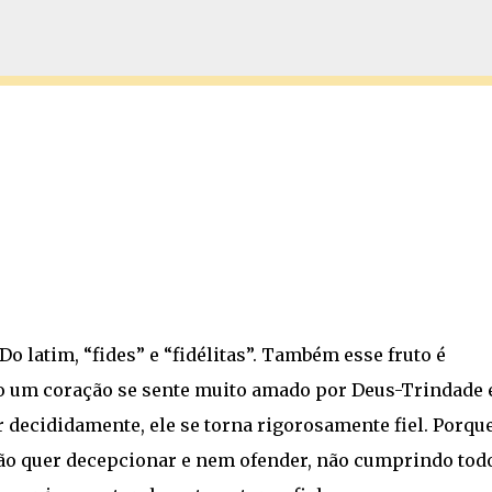
Pular para o conteúdo principal
o latim, “fides” e “fidélitas”. Também esse fruto é
o um coração se sente muito amado por Deus-Trindade 
 decididamente, ele se torna rigorosamente fiel. Porqu
o quer decepcionar e nem ofender, não cumprindo tod