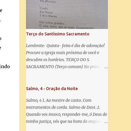
salve! A vós bradamos os degredados filhos
de Eva, a vós suspiramos, gemendo e
e
chorando neste vale de lágrimas. Eia, pois,
.
Advogada nossa, estes vossos olhos
misericordiosos a nós volvei, e depois deste
Terço do Santíssimo Sacramento
desterro, mostrai-nos Jesus. Bendito é o
o
fruto do vosso ventre, ó clemente, ó piedosa,
Lembrete: Quinta- feira é dia de adoração!
e
ó doce e sempre Virgem Maria. Rogai por
Procure a igreja mais próxima de você e
nós Santa Mãe de Deus. Para que sejamos
descubra os horários. TERÇO DO S.
dignos das promessas de Cristo. Amém.
indo
SACRAMENTO (Terço comum) No principio:
Credo Pai-Nosso 3 Ave-Marias Contas
grandes: Ó meu Jesus, que ai estais
Sacramentado, não permitais que eu viva
Salmo, 4 - Oração da Noite
sem Vós, nem morta em pecado. Uni o meu
Salmo, 4 1. Ao mestre de canto. Com
coração ao Vosso e o Vosso ao meu, e, nem
instrumentos de corda. Salmo de Davi. 2.
sem Vós morra eu! Nas contas pequenas:
Quando vos invoco, respondei-me, ó Deus de
Sacramento de Amor! Misericórdia Senhor!
minha justiça, vós que na hora da angústia
Glória ao Pai: Cristo pão da vida e remédio
me reconfortastes. Tende piedade de mim e
que nos salva, dá-nos Vossa força, Vosso