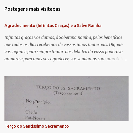
m
Postagens mais visitadas
e
n
Agradecimento (Infinitas Graças) e a Salve Rainha
t
á
Infinitas graças vos damos, ó Soberana Rainha, pelos benefícios
que todos os dias recebemos de vossas mãos maternais. Dignai-
r
vos, agora e para sempre tomar-nos debaixo do vosso poderoso
i
amparo e para mais vos agradecer, vos saudamos com uma Salve
o
Rainha: Salve Rainha , Mãe de misericórdia, vida, doçura,
s
esperança nossa, salve! A vós bradamos os degredados filhos de
Eva, a vós suspiramos, gemendo e chorando neste vale de
lágrimas. Eia, pois, Advogada nossa, estes vossos olhos
misericordiosos a nós volvei, e depois deste desterro, mostrai-nos
Jesus. Bendito é o fruto do vosso ventre, ó clemente, ó piedosa, ó
doce e sempre Virgem Maria. Rogai por nós Santa Mãe de Deus.
Para que sejamos dignos das promessas de Cristo. Amém.
Terço do Santíssimo Sacramento