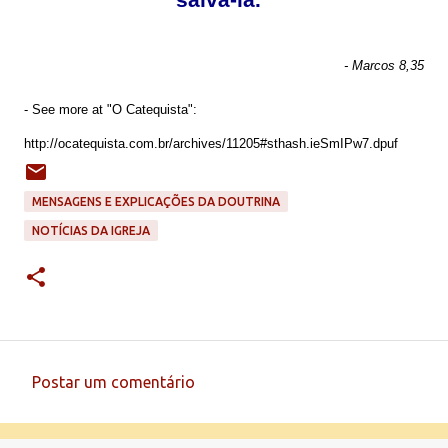
- Marcos 8,35
- See more at "O Catequista":
http://ocatequista.com.br/archives/11205#sthash.ieSmIPw7.dpuf
MENSAGENS E EXPLICAÇÕES DA DOUTRINA
NOTÍCIAS DA IGREJA
Postar um comentário
C
o