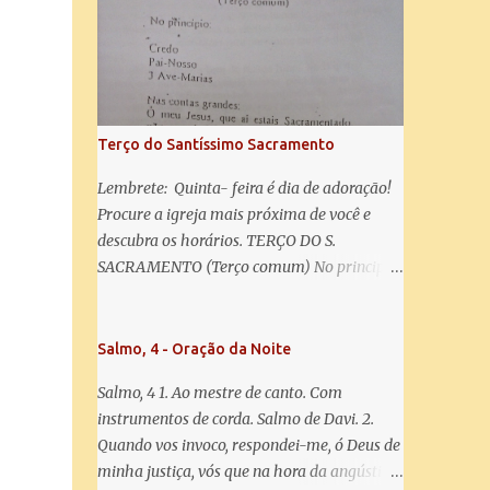
misericórdia, vida, doçura, esperança nossa,
salve! A vós bradamos os degredados filhos
de Eva, a vós suspiramos, gemendo e
chorando neste vale de lágrimas. Eia, pois,
Advogada nossa, estes vossos olhos
misericordiosos a nós volvei, e depois deste
Terço do Santíssimo Sacramento
desterro, mostrai-nos Jesus. Bendito é o
fruto do vosso ventre, ó clemente, ó piedosa,
Lembrete: Quinta- feira é dia de adoração!
ó doce e sempre Virgem Maria. Rogai por
Procure a igreja mais próxima de você e
nós Santa Mãe de Deus. Para que sejamos
descubra os horários. TERÇO DO S.
dignos das promessas de Cristo. Amém.
SACRAMENTO (Terço comum) No principio:
Credo Pai-Nosso 3 Ave-Marias Contas
grandes: Ó meu Jesus, que ai estais
Sacramentado, não permitais que eu viva
Salmo, 4 - Oração da Noite
sem Vós, nem morta em pecado. Uni o meu
Salmo, 4 1. Ao mestre de canto. Com
coração ao Vosso e o Vosso ao meu, e, nem
instrumentos de corda. Salmo de Davi. 2.
sem Vós morra eu! Nas contas pequenas:
Quando vos invoco, respondei-me, ó Deus de
Sacramento de Amor! Misericórdia Senhor!
minha justiça, vós que na hora da angústia
Glória ao Pai: Cristo pão da vida e remédio