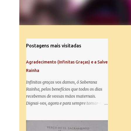
Postagens mais visitadas
Agradecimento (Infinitas Graças) e a Salve
Rainha
Infinitas graças vos damos, ó Soberana
Rainha, pelos benefícios que todos os dias
recebemos de vossas mãos maternais.
Dignai-vos, agora e para sempre tomar-nos
debaixo do vosso poderoso amparo e para
mais vos agradecer, vos saudamos com uma
Salve Rainha: Salve Rainha , Mãe de