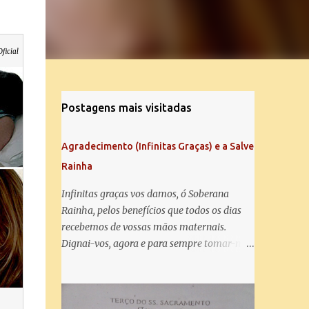
Oficial
Postagens mais visitadas
Agradecimento (Infinitas Graças) e a Salve
Rainha
Infinitas graças vos damos, ó Soberana
Rainha, pelos benefícios que todos os dias
recebemos de vossas mãos maternais.
Dignai-vos, agora e para sempre tomar-nos
debaixo do vosso poderoso amparo e para
mais vos agradecer, vos saudamos com uma
Salve Rainha: Salve Rainha , Mãe de