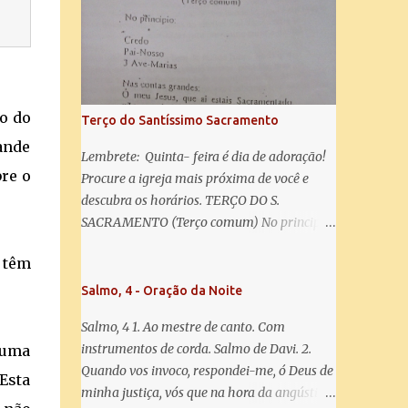
misericórdia, vida, doçura, esperança nossa,
salve! A vós bradamos os degredados filhos
de Eva, a vós suspiramos, gemendo e
chorando neste vale de lágrimas. Eia, pois,
Advogada nossa, estes vossos olhos
misericordiosos a nós volvei, e depois deste
ão do
Terço do Santíssimo Sacramento
desterro, mostrai-nos Jesus. Bendito é o
rande
fruto do vosso ventre, ó clemente, ó piedosa,
Lembrete: Quinta- feira é dia de adoração!
bre o
ó doce e sempre Virgem Maria. Rogai por
Procure a igreja mais próxima de você e
nós Santa Mãe de Deus. Para que sejamos
descubra os horários. TERÇO DO S.
dignos das promessas de Cristo. Amém.
SACRAMENTO (Terço comum) No principio:
Credo Pai-Nosso 3 Ave-Marias Contas
s têm
grandes: Ó meu Jesus, que ai estais
Sacramentado, não permitais que eu viva
Salmo, 4 - Oração da Noite
sem Vós, nem morta em pecado. Uni o meu
Salmo, 4 1. Ao mestre de canto. Com
coração ao Vosso e o Vosso ao meu, e, nem
instrumentos de corda. Salmo de Davi. 2.
numa
sem Vós morra eu! Nas contas pequenas:
Quando vos invoco, respondei-me, ó Deus de
Sacramento de Amor! Misericórdia Senhor!
Esta
minha justiça, vós que na hora da angústia
Glória ao Pai: Cristo pão da vida e remédio