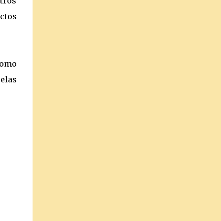
tros
ectos
 como
pelas