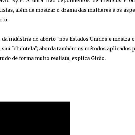
David Kyle. A obra traz depoimentos de médicos e ou
ntistas, além de mostrar o drama das mulheres e os asp
rto.
l da indústria do aborto" nos Estados Unidos e mostra
 sua "clientela"; aborda também os métodos aplicados 
 tudo de forma muito realista, explica Girão.