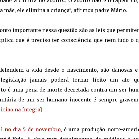
de a cultura do aborto... O aborto não é terapêutico,
 mãe, ele elimina a criança", afirmou padre Mário.
onto importante nessa questão são as leis que permite
explica que é preciso ter consciência que nem tudo o q
defendem a vida desde o nascimento, são danosas e
egislação jamais poderá tornar lícito um ato q
borto é uma pena de morte decretada contra um ser hu
voluntária de um ser humano inocente é sempre gravem
inião na íntegra]
il no dia 5 de novembro
, é uma produção norte-ameri