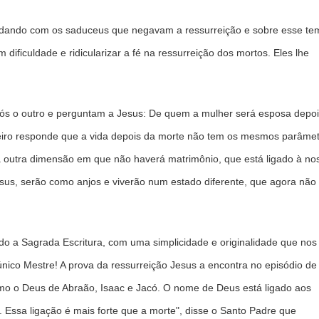
idando com os saduceus que negavam a ressurreição e sobre esse te
dificuldade e ridicularizar a fé na ressurreição dos mortos. Eles lhe
pós o outro e perguntam a Jesus: De quem a mulher será esposa depoi
eiro responde que a vida depois da morte não tem os mesmos parâmet
ma outra dimensão em que não haverá matrimônio, que está ligado à no
esus, serão como anjos e viverão num estado diferente, que agora não
do a Sagrada Escritura, com uma simplicidade e originalidade que nos
nico Mestre! A prova da ressurreição Jesus a encontra no episódio de
mo o Deus de Abraão, Isaac e Jacó. O nome de Deus está ligado aos
 Essa ligação é mais forte que a morte", disse o Santo Padre que