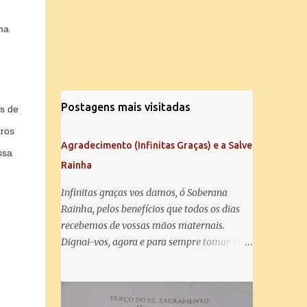
ma
Postagens mais visitadas
s de
ros
Agradecimento (Infinitas Graças) e a Salve
ssa
Rainha
Infinitas graças vos damos, ó Soberana
Rainha, pelos benefícios que todos os dias
recebemos de vossas mãos maternais.
Dignai-vos, agora e para sempre tomar-nos
debaixo do vosso poderoso amparo e para
mais vos agradecer, vos saudamos com uma
Salve Rainha: Salve Rainha , Mãe de