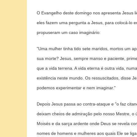
O Evangelho deste domingo nos apresenta Jesus l
eles fazem uma pergunta a Jesus, para colocá-lo em 
propuseram um caso imaginário:
"Uma mulher tinha tido sete maridos, mortos um a
sua morte? Jesus, sempre manso e paciente, prim
que a vida terrena. A vida eterna é outra vida, nu
existência neste mundo. Os ressuscitados, disse J
podemos experimentar e nem imaginar."
Depois Jesus passa ao contra-ataque e "o faz citan
deixam cheios de admiração pelo nosso Mestre, o ú
Moisés e da sarça ardente onde Deus se revela co
nomes de homens e mulheres aos quais Ele se liga.