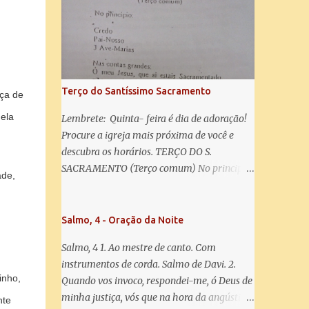
misericórdia, vida, doçura, esperança nossa,
salve! A vós bradamos os degredados filhos
de Eva, a vós suspiramos, gemendo e
chorando neste vale de lágrimas. Eia, pois,
Advogada nossa, estes vossos olhos
misericordiosos a nós volvei, e depois deste
Terço do Santíssimo Sacramento
nça de
desterro, mostrai-nos Jesus. Bendito é o
fruto do vosso ventre, ó clemente, ó piedosa,
ela
Lembrete: Quinta- feira é dia de adoração!
ó doce e sempre Virgem Maria. Rogai por
Procure a igreja mais próxima de você e
nós Santa Mãe de Deus. Para que sejamos
descubra os horários. TERÇO DO S.
dignos das promessas de Cristo. Amém.
SACRAMENTO (Terço comum) No principio:
ade,
Credo Pai-Nosso 3 Ave-Marias Contas
grandes: Ó meu Jesus, que ai estais
Sacramentado, não permitais que eu viva
Salmo, 4 - Oração da Noite
sem Vós, nem morta em pecado. Uni o meu
Salmo, 4 1. Ao mestre de canto. Com
coração ao Vosso e o Vosso ao meu, e, nem
instrumentos de corda. Salmo de Davi. 2.
sem Vós morra eu! Nas contas pequenas:
inho,
Quando vos invoco, respondei-me, ó Deus de
Sacramento de Amor! Misericórdia Senhor!
minha justiça, vós que na hora da angústia
nte
Glória ao Pai: Cristo pão da vida e remédio