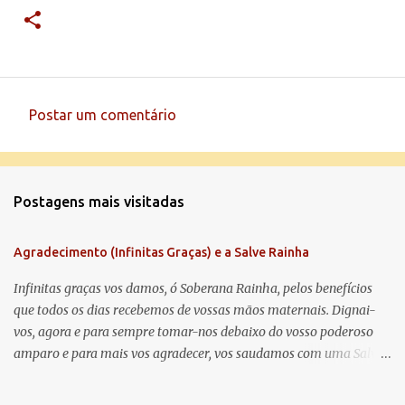
Postar um comentário
C
o
m
Postagens mais visitadas
e
n
Agradecimento (Infinitas Graças) e a Salve Rainha
t
á
Infinitas graças vos damos, ó Soberana Rainha, pelos benefícios
que todos os dias recebemos de vossas mãos maternais. Dignai-
r
vos, agora e para sempre tomar-nos debaixo do vosso poderoso
i
amparo e para mais vos agradecer, vos saudamos com uma Salve
o
Rainha: Salve Rainha , Mãe de misericórdia, vida, doçura,
s
esperança nossa, salve! A vós bradamos os degredados filhos de