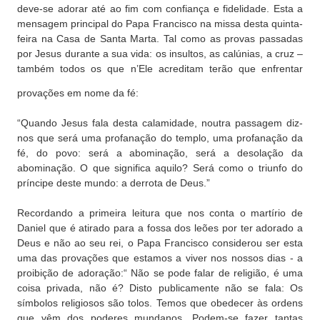
deve-se adorar até ao fim com confiança e fidelidade. Esta a
mensagem principal do Papa Francisco na missa desta quinta-
feira na Casa de Santa Marta. Tal como as provas passadas
por Jesus durante a sua vida: os insultos, as calúnias, a cruz –
também todos os que n’Ele acreditam terão que enfrentar
provações em nome da fé:
“Quando Jesus fala desta calamidade, noutra passagem diz-
nos que será uma profanação do templo, uma profanação da
fé, do povo: será a abominação, será a desolação da
abominação. O que significa aquilo? Será como o triunfo do
príncipe deste mundo: a derrota de Deus.”
Recordando a primeira leitura que nos conta o martírio de
Daniel que é atirado para a fossa dos leões por ter adorado a
Deus e não ao seu rei, o Papa Francisco considerou ser esta
uma das provações que estamos a viver nos nossos dias - a
proibição de adoração:
“ Não se pode falar de religião, é uma
coisa privada, não é? Disto publicamente não se fala: Os
símbolos religiosos são tolos. Temos que obedecer às ordens
que vêm dos poderes mundanos. Podem-se fazer tantas