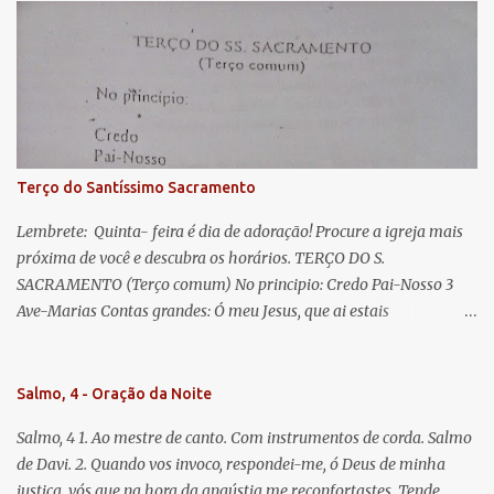
Eva, a vós suspiramos, gemendo e chorando neste vale de
lágrimas. Eia, pois, Advogada nossa, estes vossos olhos
misericordiosos a nós volvei, e depois deste desterro, mostrai-nos
Jesus. Bendito é o fruto do vosso ventre, ó clemente, ó piedosa, ó
doce e sempre Virgem Maria. Rogai por nós Santa Mãe de Deus.
Para que sejamos dignos das promessas de Cristo. Amém.
Terço do Santíssimo Sacramento
Lembrete: Quinta- feira é dia de adoração! Procure a igreja mais
próxima de você e descubra os horários. TERÇO DO S.
SACRAMENTO (Terço comum) No principio: Credo Pai-Nosso 3
Ave-Marias Contas grandes: Ó meu Jesus, que ai estais
Sacramentado, não permitais que eu viva sem Vós, nem morta em
pecado. Uni o meu coração ao Vosso e o Vosso ao meu, e, nem sem
Vós morra eu! Nas contas pequenas: Sacramento de Amor!
Salmo, 4 - Oração da Noite
Misericórdia Senhor! Glória ao Pai: Cristo pão da vida e remédio
Salmo, 4 1. Ao mestre de canto. Com instrumentos de corda. Salmo
que nos salva, dá-nos Vossa força, Vosso perdão e a Vossa
de Davi. 2. Quando vos invoco, respondei-me, ó Deus de minha
misericórdia. (no fim) Rezar 3 vezes: Louvores e graças se deem a
justiça, vós que na hora da angústia me reconfortastes. Tende