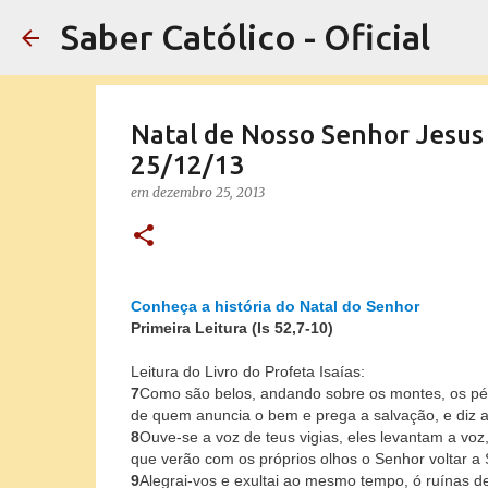
Saber Católico - Oficial
Natal de Nosso Senhor Jesus 
25/12/13
em
dezembro 25, 2013
Conheça a história do Natal do Senhor
Primeira Leitura (Is 52,7-10)
Leitura do Livro do Profeta Isaías:
7
Como são belos, andando sobre os montes, os pé
de quem anuncia o bem e prega a salvação, e diz a
8
Ouve-se a voz de teus vigias, eles levantam a voz
que verão com os próprios olhos o Senhor voltar a 
9
Alegrai-vos e exultai ao mesmo tempo, ó ruínas d