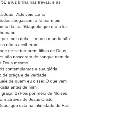
.
5
E a luz brilha nas trevas, e as
ra João.
7
Ele veio como
 todos chegassem à fé por meio
unho da luz:
9
daquele que era a luz
r humano.
to por meio dela — mas o mundo não
eus não a acolheram.
ade de se tornarem filhos de Deus,
tes não nasceram do sangue nem da
de Deus mesmo.
nós contemplamos a sua glória,
io de graça e de verdade.
quele de quem eu disse: O que vem
istia antes de mim”.
 graça.
17
Pois por meio de Moisés
am através de Jesus Cristo.
eus, que está na intimidade do Pai,