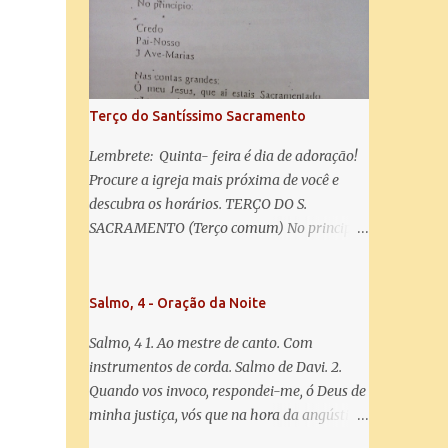
salve! A vós bradamos os degredados filhos
de Eva, a vós suspiramos, gemendo e
chorando neste vale de lágrimas. Eia, pois,
Advogada nossa, estes vossos olhos
misericordiosos a nós volvei, e depois deste
Terço do Santíssimo Sacramento
desterro, mostrai-nos Jesus. Bendito é o
fruto do vosso ventre, ó clemente, ó piedosa,
Lembrete: Quinta- feira é dia de adoração!
ó doce e sempre Virgem Maria. Rogai por
Procure a igreja mais próxima de você e
nós Santa Mãe de Deus. Para que sejamos
descubra os horários. TERÇO DO S.
dignos das promessas de Cristo. Amém.
SACRAMENTO (Terço comum) No principio:
Credo Pai-Nosso 3 Ave-Marias Contas
grandes: Ó meu Jesus, que ai estais
Sacramentado, não permitais que eu viva
Salmo, 4 - Oração da Noite
sem Vós, nem morta em pecado. Uni o meu
Salmo, 4 1. Ao mestre de canto. Com
coração ao Vosso e o Vosso ao meu, e, nem
instrumentos de corda. Salmo de Davi. 2.
sem Vós morra eu! Nas contas pequenas:
Quando vos invoco, respondei-me, ó Deus de
Sacramento de Amor! Misericórdia Senhor!
minha justiça, vós que na hora da angústia
Glória ao Pai: Cristo pão da vida e remédio
me reconfortastes. Tende piedade de mim e
que nos salva, dá-nos Vossa força, Vosso