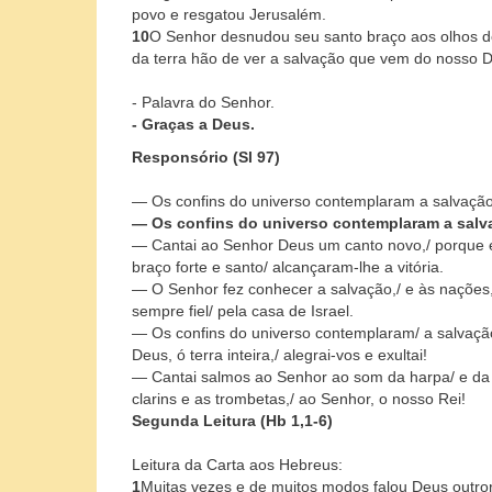
povo e resgatou Jerusalém.
10
O Senhor desnudou seu santo braço aos olhos de
da terra hão de ver a salvação que vem do nosso 
- Palavra do Senhor.
- Graças a Deus.
Responsório (Sl 97)
— Os confins do universo contemplaram a salvaçã
— Os confins do universo contemplaram a salv
— Cantai ao Senhor Deus um canto novo,/ porque e
braço forte e santo/ alcançaram-lhe a vitória.
— O Senhor fez conhecer a salvação,/ e às nações,
sempre fiel/ pela casa de Israel.
— Os confins do universo contemplaram/ a salvaçã
Deus, ó terra inteira,/ alegrai-vos e exultai!
— Cantai salmos ao Senhor ao som da harpa/ e da 
clarins e as trombetas,/ ao Senhor, o nosso Rei!
Segunda Leitura (Hb 1,1-6)
Leitura da Carta aos Hebreus:
1
Muitas vezes e de muitos modos falou Deus outror