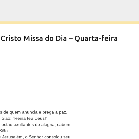
Pular para o conteúdo principal
Cristo Missa do Dia – Quarta-feira
s de quem anuncia e prega a paz,
 Sião: “Reina teu Deus!”
, estão exultantes de alegria, sabem
Sião.
e Jerusalém, o Senhor consolou seu