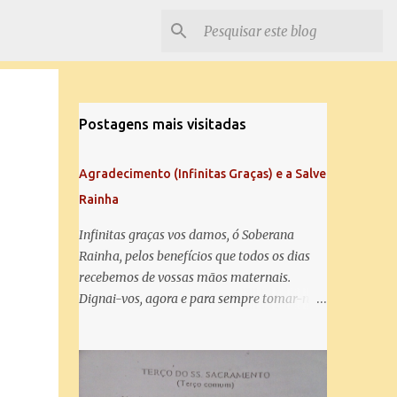
Postagens mais visitadas
Agradecimento (Infinitas Graças) e a Salve
Rainha
Infinitas graças vos damos, ó Soberana
Rainha, pelos benefícios que todos os dias
recebemos de vossas mãos maternais.
Dignai-vos, agora e para sempre tomar-nos
debaixo do vosso poderoso amparo e para
mais vos agradecer, vos saudamos com uma
Salve Rainha: Salve Rainha , Mãe de
misericórdia, vida, doçura, esperança nossa,