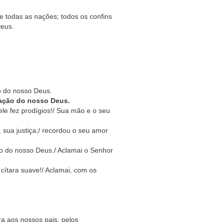
 todas as nações; todos os confins
Deus.
o do nosso Deus.
ação do nosso Deus.
le fez prodígios!/ Sua mão e o seu
 sua justiça;/ recordou o seu amor
o do nosso Deus./ Aclamai o Senhor
cítara suave!/ Aclamai, com os
a aos nossos pais, pelos