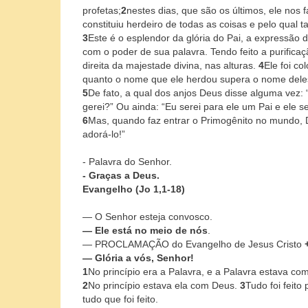
profetas;
2
nestes dias, que são os últimos, ele nos 
constituiu herdeiro de todas as coisas e pelo qual 
3
Este é o esplendor da glória do Pai, a expressão d
com o poder de sua palavra. Tendo feito a purifica
direita da majestade divina, nas alturas.
4
Ele foi co
quanto o nome que ele herdou supera o nome dele
5
De fato, a qual dos anjos Deus disse alguma vez: 
gerei?” Ou ainda: “Eu serei para ele um Pai e ele 
6
Mas, quando faz entrar o Primogênito no mundo, 
adorá-lo!”
- Palavra do Senhor.
- Graças a Deus.
Evangelho (Jo 1,1-18)
— O Senhor esteja convosco.
— Ele está no meio de nós
.
— PROCLAMAÇÃO do Evangelho de Jesus Cristo
— Glória a vós, Senhor!
1
No princípio era a Palavra, e a Palavra estava co
2
No princípio estava ela com Deus.
3
Tudo foi feito
tudo que foi feito.