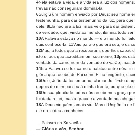
4
Nela estava a vida, e a vida era a luz dos homens
trevas não conseguiram dominá-la.
6
Surgiu um homem enviado por Deus; seu nome e
testemunha, para dar testemunho da luz, para que
dele.
8
Ele não era a luz, mais veio para dar testem
de verdade, que, vindo ao mundo, ilumina todo se
10
A Palavra estava no mundo — e o mundo foi fei
quis conhecê-la.
11
Veio para o que era seu, e os s
12
Mas, a todos que a receberam, deu-lhes capacid
isto é, aos que acreditam em seu nome,
13
pois es
vontade da carne nem da vontade do varão, mas 
14
E a Palavra se fez carne e habitou entre nós. E 
glória que recebe do Pai como Filho unigênito, che
15
Dele, João dá testemunho, clamando: “Este é a
depois de mim passou à minha frente, porque ele ex
16
De sua plenitude todos nós recebemos graça por
foi dada a Lei, mas a graça e a verdade nos chegar
18
A Deus ninguém jamais viu. Mas o Unigênito de D
ele no-lo deu a conhecer.
— Palavra da Salvação.
— Glória a vós, Senhor.