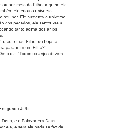
falou por meio do Filho, a quem ele
também ele criou o universo.
o seu ser. Ele sustenta o universo
ção dos pecados, ele sentou-se à
locando tanto acima dos anjos
s.
“Tu és o meu Filho, eu hoje te
será para mim um Filho?”
Deus diz: “Todos os anjos devem
+
segundo João.
m Deus; e a Palavra era Deus.
 por ela, e sem ela nada se fez de