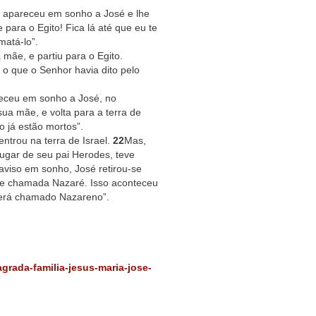
r apareceu em sonho a José e lhe
para o Egito! Fica lá até que eu te
matá-lo”.
mãe, e partiu para o Egito.
 o que o Senhor havia dito pelo
eceu em sonho a José, no
sua mãe, e volta para a terra de
 já estão mortos”.
ntrou na terra de Israel.
22
Mas,
ugar de seu pai Herodes, teve
 aviso em sonho, José retirou-se
de chamada Nazaré. Isso aconteceu
 será chamado Nazareno”.
agrada-familia-jesus-maria-jose-