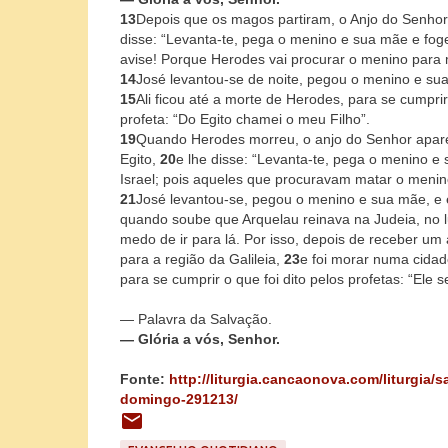
13
Depois que os magos partiram, o Anjo do Senho
disse: “Levanta-te, pega o menino e sua mãe e foge 
avise! Porque Herodes vai procurar o menino para 
14
José levantou-se de noite, pegou o menino e sua 
15
Ali ficou até a morte de Herodes, para se cumprir
profeta: “Do Egito chamei o meu Filho”.
19
Quando Herodes morreu, o anjo do Senhor apar
Egito,
20
e lhe disse: “Levanta-te, pega o menino e 
Israel; pois aqueles que procuravam matar o menino
21
José levantou-se, pegou o menino e sua mãe, e e
quando soube que Arquelau reinava na Judeia, no l
medo de ir para lá. Por isso, depois de receber um
para a região da Galileia,
23
e foi morar numa cida
para se cumprir o que foi dito pelos profetas: “Ele
— Palavra da Salvação.
— Glória a vós, Senhor.
Fonte:
http://liturgia.cancaonova.com/liturgia/s
domingo-291213/