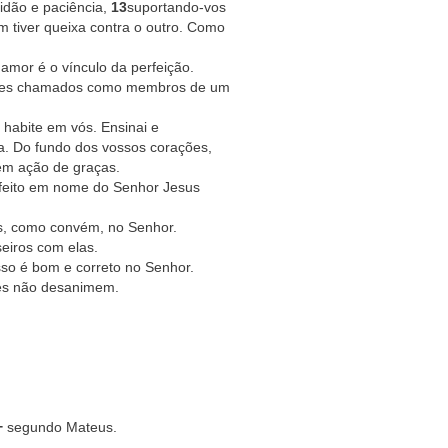
idão e paciência,
13
suportando-vos
 tiver queixa contra o outro. Como
amor é o vínculo da perfeição.
ostes chamados como membros de um
 habite em vós. Ensinai e
a. Do fundo dos vossos corações,
 em ação de graças.
a feito em nome do Senhor Jesus
s, como convém, no Senhor.
eiros com elas.
sso é bom e correto no Senhor.
eles não desanimem.
+
segundo Mateus.