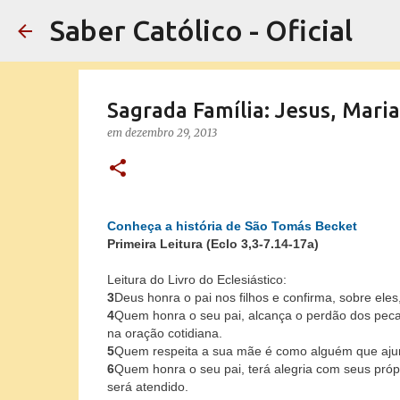
Saber Católico - Oficial
Sagrada Família: Jesus, Mari
em
dezembro 29, 2013
Conheça a história de São Tomás Becket
Primeira Leitura (Eclo 3,3-7.14-17a)
Leitura do Livro do Eclesiástico:
3
Deus honra o pai nos filhos e confirma, sobre ele
4
Quem honra o seu pai, alcança o perdão dos pecad
na oração cotidiana.
5
Quem respeita a sua mãe é como alguém que ajun
6
Quem honra o seu pai, terá alegria com seus própri
será atendido.