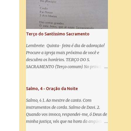
salve! A vós bradamos os degredados filhos
de Eva, a vós suspiramos, gemendo e
chorando neste vale de lágrimas. Eia, pois,
Advogada nossa, estes vossos olhos
misericordiosos a nós volvei, e depois deste
Terço do Santíssimo Sacramento
desterro, mostrai-nos Jesus. Bendito é o
fruto do vosso ventre, ó clemente, ó piedosa,
Lembrete: Quinta- feira é dia de adoração!
ó doce e sempre Virgem Maria. Rogai por
Procure a igreja mais próxima de você e
nós Santa Mãe de Deus. Para que sejamos
descubra os horários. TERÇO DO S.
dignos das promessas de Cristo. Amém.
SACRAMENTO (Terço comum) No principio:
Credo Pai-Nosso 3 Ave-Marias Contas
grandes: Ó meu Jesus, que ai estais
Sacramentado, não permitais que eu viva
Salmo, 4 - Oração da Noite
sem Vós, nem morta em pecado. Uni o meu
Salmo, 4 1. Ao mestre de canto. Com
coração ao Vosso e o Vosso ao meu, e, nem
instrumentos de corda. Salmo de Davi. 2.
sem Vós morra eu! Nas contas pequenas:
Quando vos invoco, respondei-me, ó Deus de
Sacramento de Amor! Misericórdia Senhor!
minha justiça, vós que na hora da angústia
Glória ao Pai: Cristo pão da vida e remédio
me reconfortastes. Tende piedade de mim e
que nos salva, dá-nos Vossa força, Vosso