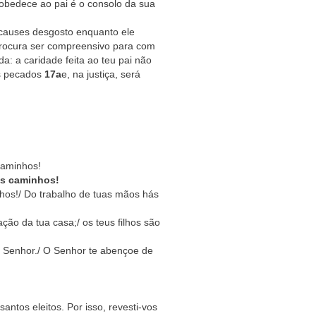
 obedece ao pai é o consolo da sua
e causes desgosto enquanto ele
procura ser compreensivo para com
a: a caridade feita ao teu pai não
us pecados
17a
e, na justiça, será
caminhos!
us caminhos!
nhos!/ Do trabalho de tuas mãos hás
ão da tua casa;/ os teus filhos são
Senhor./ O Senhor te abençoe de
antos eleitos. Por isso, revesti-vos