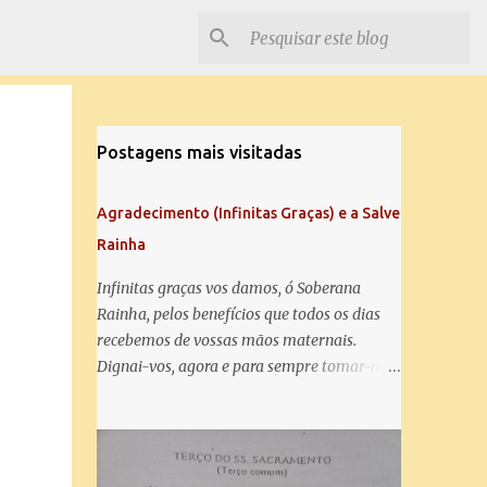
Postagens mais visitadas
Agradecimento (Infinitas Graças) e a Salve
Rainha
Infinitas graças vos damos, ó Soberana
Rainha, pelos benefícios que todos os dias
recebemos de vossas mãos maternais.
Dignai-vos, agora e para sempre tomar-nos
debaixo do vosso poderoso amparo e para
mais vos agradecer, vos saudamos com uma
Salve Rainha: Salve Rainha , Mãe de
misericórdia, vida, doçura, esperança nossa,