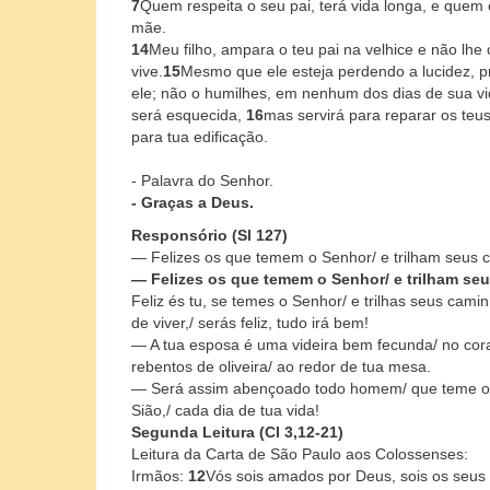
7
Quem respeita o seu pai, terá vida longa, e quem
mãe.
14
Meu filho, ampara o teu pai na velhice e não lh
vive.
15
Mesmo que ele esteja perdendo a lucidez, 
ele; não o humilhes, em nenhum dos dias de sua vid
será esquecida,
16
mas servirá para reparar os te
para tua edificação.
- Palavra do Senhor.
- Graças a Deus.
Responsório (Sl 127)
— Felizes os que temem o Senhor/ e trilham seus 
— Felizes os que temem o Senhor/ e trilham se
Feliz és tu, se temes o Senhor/ e trilhas seus cami
de viver,/ serás feliz, tudo irá bem!
— A tua esposa é uma videira bem fecunda/ no coraç
rebentos de oliveira/ ao redor de tua mesa.
— Será assim abençoado todo homem/ que teme o 
Sião,/ cada dia de tua vida!
Segunda Leitura (Cl 3,12-21)
Leitura da Carta de São Paulo aos Colossenses:
Irmãos:
12
Vós sois amados por Deus, sois os seus s