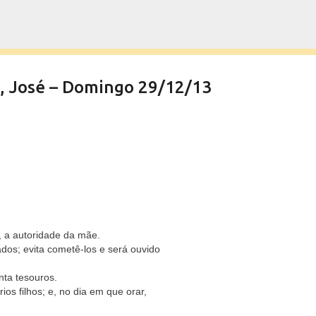
Pular para o conteúdo principal
a, José – Domingo 29/12/13
s, a autoridade da mãe.
os; evita cometê-los e será ouvido
ta tesouros.
os filhos; e, no dia em que orar,