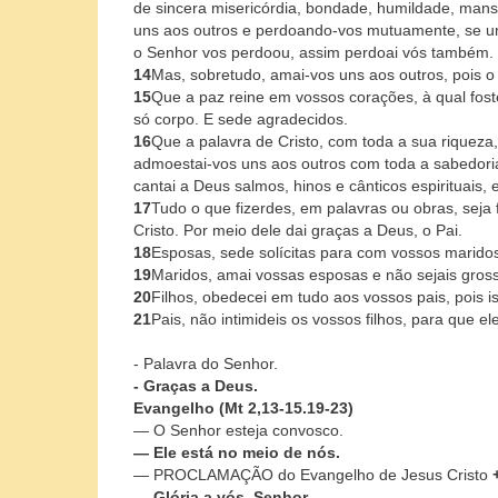
de sincera misericórdia, bondade, humildade, mans
uns aos outros e perdoando-vos mutuamente, se um
o Senhor vos perdoou, assim perdoai vós também.
14
Mas, sobretudo, amai-vos uns aos outros, pois o 
15
Que a paz reine em vossos corações, à qual f
só corpo. E sede agradecidos.
16
Que a palavra de Cristo, com toda a sua riqueza,
admoestai-vos uns aos outros com toda a sabedori
cantai a Deus salmos, hinos e cânticos espirituais,
17
Tudo o que fizerdes, em palavras ou obras, sej
Cristo. Por meio dele dai graças a Deus, o Pai.
18
Esposas, sede solícitas para com vossos marido
19
Maridos, amai vossas esposas e não sejais gross
20
Filhos, obedecei em tudo aos vossos pais, pois i
21
Pais, não intimideis os vossos filhos, para que 
- Palavra do Senhor.
- Graças a Deus.
Evangelho (Mt 2,13-15.19-23)
— O Senhor esteja convosco.
— Ele está no meio de nós.
— PROCLAMAÇÃO do Evangelho de Jesus Cristo
— Glória a vós, Senhor.