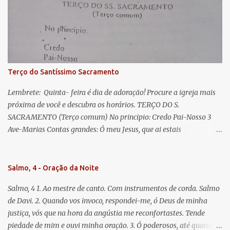
lágrimas. Eia, pois, Advogada nossa, estes vossos olhos
misericordiosos a nós volvei, e depois deste desterro, mostrai-nos
Jesus. Bendito é o fruto do vosso ventre, ó clemente, ó piedosa, ó
doce e sempre Virgem Maria. Rogai por nós Santa Mãe de Deus.
Para que sejamos dignos das promessas de Cristo. Amém.
Terço do Santíssimo Sacramento
Lembrete: Quinta- feira é dia de adoração! Procure a igreja mais
próxima de você e descubra os horários. TERÇO DO S.
SACRAMENTO (Terço comum) No principio: Credo Pai-Nosso 3
Ave-Marias Contas grandes: Ó meu Jesus, que ai estais
Sacramentado, não permitais que eu viva sem Vós, nem morta em
pecado. Uni o meu coração ao Vosso e o Vosso ao meu, e, nem sem
Vós morra eu! Nas contas pequenas: Sacramento de Amor!
Salmo, 4 - Oração da Noite
Misericórdia Senhor! Glória ao Pai: Cristo pão da vida e remédio
Salmo, 4 1. Ao mestre de canto. Com instrumentos de corda. Salmo
que nos salva, dá-nos Vossa força, Vosso perdão e a Vossa
de Davi. 2. Quando vos invoco, respondei-me, ó Deus de minha
misericórdia. (no fim) Rezar 3 vezes: Louvores e graças se deem a
justiça, vós que na hora da angústia me reconfortastes. Tende
cada momento ao Santíssimo e Diviníssimo Sacramento.
piedade de mim e ouvi minha oração. 3. Ó poderosos, até quando