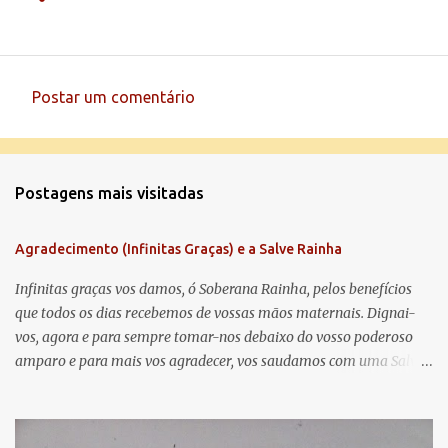
Postar um comentário
C
o
m
Postagens mais visitadas
e
n
Agradecimento (Infinitas Graças) e a Salve Rainha
t
á
Infinitas graças vos damos, ó Soberana Rainha, pelos benefícios
que todos os dias recebemos de vossas mãos maternais. Dignai-
r
vos, agora e para sempre tomar-nos debaixo do vosso poderoso
i
amparo e para mais vos agradecer, vos saudamos com uma Salve
o
Rainha: Salve Rainha , Mãe de misericórdia, vida, doçura,
s
esperança nossa, salve! A vós bradamos os degredados filhos de
Eva, a vós suspiramos, gemendo e chorando neste vale de