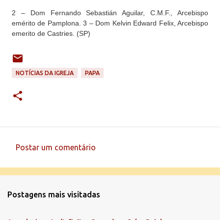
2 – Dom Fernando Sebastián Aguilar, C.M.F., Arcebispo
emérito de Pamplona. 3 – Dom Kelvin Edward Felix, Arcebispo
emerito de Castries. (SP)
NOTÍCIAS DA IGREJA
PAPA
Postar um comentário
C
o
m
Postagens mais visitadas
e
n