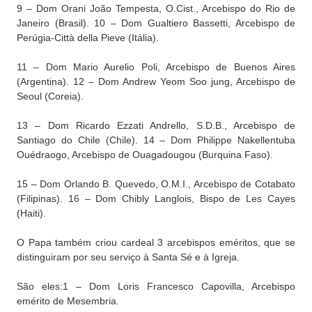
9 – Dom Orani João Tempesta, O.Cist., Arcebispo do Rio de
Janeiro (Brasil). 10 – Dom Gualtiero Bassetti, Arcebispo de
Perúgia-Città della Pieve (Itália).
11 – Dom Mario Aurelio Poli, Arcebispo de Buenos Aires
(Argentina). 12 – Dom Andrew Yeom Soo jung, Arcebispo de
Seoul (Coreia).
13 – Dom Ricardo Ezzati Andrello, S.D.B., Arcebispo de
Santiago do Chile (Chile). 14 – Dom Philippe Nakellentuba
Ouédraogo, Arcebispo de Ouagadougou (Burquina Faso).
15 – Dom Orlando B. Quevedo, O.M.I., Arcebispo de Cotabato
(Filipinas). 16 – Dom Chibly Langlois, Bispo de Les Cayes
(Haiti).
O Papa também criou cardeal 3 arcebispos eméritos, que se
distinguiram por seu serviço à Santa Sé e à Igreja.
São eles:1 – Dom Loris Francesco Capovilla, Arcebispo
emérito de Mesembria.