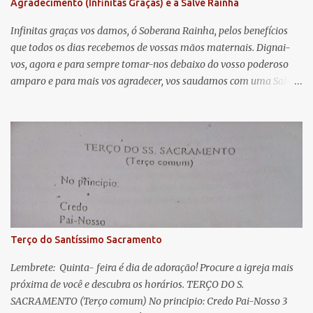
Agradecimento (Infinitas Graças) e a Salve Rainha
t
á
Infinitas graças vos damos, ó Soberana Rainha, pelos benefícios
que todos os dias recebemos de vossas mãos maternais. Dignai-
r
vos, agora e para sempre tomar-nos debaixo do vosso poderoso
i
amparo e para mais vos agradecer, vos saudamos com uma Salve
o
Rainha: Salve Rainha , Mãe de misericórdia, vida, doçura,
s
esperança nossa, salve! A vós bradamos os degredados filhos de
Eva, a vós suspiramos, gemendo e chorando neste vale de
lágrimas. Eia, pois, Advogada nossa, estes vossos olhos
misericordiosos a nós volvei, e depois deste desterro, mostrai-nos
Jesus. Bendito é o fruto do vosso ventre, ó clemente, ó piedosa, ó
doce e sempre Virgem Maria. Rogai por nós Santa Mãe de Deus.
Para que sejamos dignos das promessas de Cristo. Amém.
Terço do Santíssimo Sacramento
Lembrete: Quinta- feira é dia de adoração! Procure a igreja mais
próxima de você e descubra os horários. TERÇO DO S.
SACRAMENTO (Terço comum) No principio: Credo Pai-Nosso 3