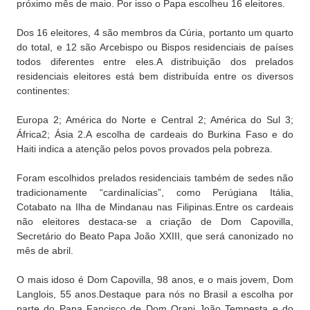
próximo mês de maio. Por isso o Papa escolheu 16 eleitores.
Dos 16 eleitores, 4 são membros da Cúria, portanto um quarto
do total, e 12 são Arcebispo ou Bispos residenciais de países
todos diferentes entre eles.A distribuição dos prelados
residenciais eleitores está bem distribuída entre os diversos
continentes:
Europa 2; América do Norte e Central 2; América do Sul 3;
África2; Ásia 2.A escolha de cardeais do Burkina Faso e do
Haiti indica a atenção pelos povos provados pela pobreza.
Foram escolhidos prelados residenciais também de sedes não
tradicionamente “cardinalícias”, como Perúgiana Itália,
Cotabato na Ilha de Mindanau nas Filipinas.Entre os cardeais
não eleitores destaca-se a criação de Dom Capovilla,
Secretário do Beato Papa João XXIII, que será canonizado no
mês de abril.
O mais idoso é Dom Capovilla, 98 anos, e o mais jovem, Dom
Langlois, 55 anos.Destaque para nós no Brasil a escolha por
parte do Papa Fancisco de Dom Orani João Tempesta e do