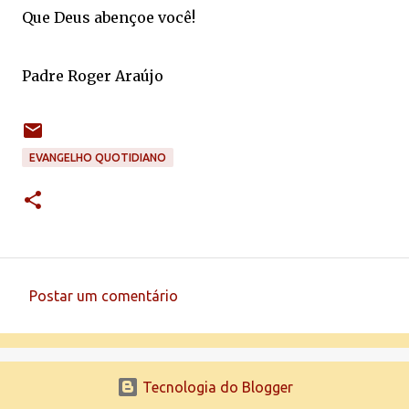
Que Deus abençoe você!
Padre Roger Araújo
EVANGELHO QUOTIDIANO
Postar um comentário
C
o
m
Tecnologia do Blogger
e