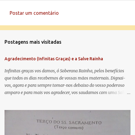
Postar um comentário
C
o
m
Postagens mais visitadas
e
n
Agradecimento (Infinitas Graças) e a Salve Rainha
t
á
Infinitas graças vos damos, ó Soberana Rainha, pelos benefícios
que todos os dias recebemos de vossas mãos maternais. Dignai-
r
vos, agora e para sempre tomar-nos debaixo do vosso poderoso
i
amparo e para mais vos agradecer, vos saudamos com uma Salve
o
Rainha: Salve Rainha , Mãe de misericórdia, vida, doçura,
s
esperança nossa, salve! A vós bradamos os degredados filhos de
Eva, a vós suspiramos, gemendo e chorando neste vale de
lágrimas. Eia, pois, Advogada nossa, estes vossos olhos
misericordiosos a nós volvei, e depois deste desterro, mostrai-nos