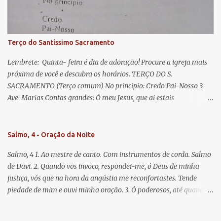
Jesus. Bendito é o fruto do vosso ventre, ó clemente, ó piedosa, ó
doce e sempre Virgem Maria. Rogai por nós Santa Mãe de Deus.
Para que sejamos dignos das promessas de Cristo. Amém.
Terço do Santíssimo Sacramento
Lembrete: Quinta- feira é dia de adoração! Procure a igreja mais
próxima de você e descubra os horários. TERÇO DO S.
SACRAMENTO (Terço comum) No principio: Credo Pai-Nosso 3
Ave-Marias Contas grandes: Ó meu Jesus, que ai estais
Sacramentado, não permitais que eu viva sem Vós, nem morta em
pecado. Uni o meu coração ao Vosso e o Vosso ao meu, e, nem sem
Vós morra eu! Nas contas pequenas: Sacramento de Amor!
Salmo, 4 - Oração da Noite
Misericórdia Senhor! Glória ao Pai: Cristo pão da vida e remédio
Salmo, 4 1. Ao mestre de canto. Com instrumentos de corda. Salmo
que nos salva, dá-nos Vossa força, Vosso perdão e a Vossa
de Davi. 2. Quando vos invoco, respondei-me, ó Deus de minha
misericórdia. (no fim) Rezar 3 vezes: Louvores e graças se deem a
justiça, vós que na hora da angústia me reconfortastes. Tende
cada momento ao Santíssimo e Diviníssimo Sacramento.
piedade de mim e ouvi minha oração. 3. Ó poderosos, até quando
tereis o coração endurecido, no amor das vaidades e na busca da
mentira? 4. O Senhor escolheu como eleito uma pessoa admirável,