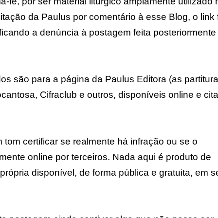
fé, por ser material litúrgico amplamente utilizado 
itação da Paulus por comentário à esse Blog, o link 
ficando a denúncia à postagem feita posteriormente
os são para a página da Paulus Editora (as partitura
antosa, Cifraclub e outros, disponíveis online e cit
tom certificar se realmente há infração ou se o
amente online por terceiros. Nada aqui é produto de
rópria disponível, de forma pública e gratuita, em s