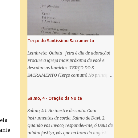
misericórdia, vida, doçura, esperança nossa,
salve! A vós bradamos os degredados filhos
de Eva, a vós suspiramos, gemendo e
chorando neste vale de lágrimas. Eia, pois,
Advogada nossa, estes vossos olhos
misericordiosos a nós volvei, e depois deste
Terço do Santíssimo Sacramento
desterro, mostrai-nos Jesus. Bendito é o
fruto do vosso ventre, ó clemente, ó piedosa,
Lembrete: Quinta- feira é dia de adoração!
ó doce e sempre Virgem Maria. Rogai por
Procure a igreja mais próxima de você e
nós Santa Mãe de Deus. Para que sejamos
descubra os horários. TERÇO DO S.
dignos das promessas de Cristo. Amém.
SACRAMENTO (Terço comum) No principio:
Credo Pai-Nosso 3 Ave-Marias Contas
grandes: Ó meu Jesus, que ai estais
Sacramentado, não permitais que eu viva
Salmo, 4 - Oração da Noite
sem Vós, nem morta em pecado. Uni o meu
Salmo, 4 1. Ao mestre de canto. Com
coração ao Vosso e o Vosso ao meu, e, nem
instrumentos de corda. Salmo de Davi. 2.
sem Vós morra eu! Nas contas pequenas:
ela
Quando vos invoco, respondei-me, ó Deus de
Sacramento de Amor! Misericórdia Senhor!
ante
minha justiça, vós que na hora da angústia
Glória ao Pai: Cristo pão da vida e remédio