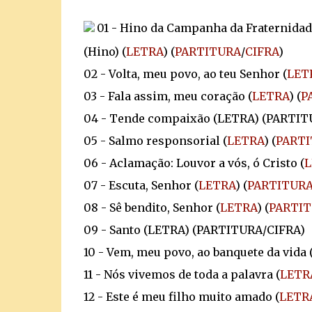
01 - Hino da Campanha da Fraternidade
(Hino) (
LETRA
) (
PARTITURA
/
CIFRA
)
02 - Volta, meu povo, ao teu Senhor (
LET
03 - Fala assim, meu coração (
LETRA
) (
P
04 - Tende compaixão (LETRA) (PARTIT
05 - Salmo responsorial (
LETRA
) (
PARTI
06 - Aclamação: Louvor a vós, ó Cristo (
L
07 - Escuta, Senhor (
LETRA
) (
PARTITURA
08 - Sê bendito, Senhor (
LETRA
) (
PARTIT
09 - Santo (LETRA) (PARTITURA/CIFRA)
10 - Vem, meu povo, ao banquete da vida 
11 - Nós vivemos de toda a palavra (
LETR
12 - Este é meu filho muito amado (
LETR