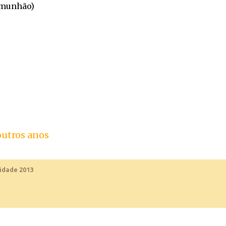
omunhão)
 outros anos
nidade 2013