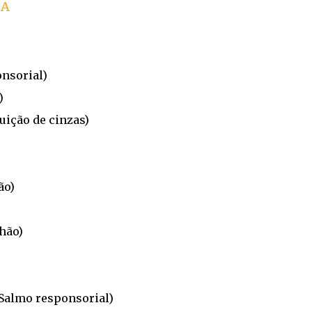
 A
onsorial)
)
uição de cinzas)
ão)
hão)
(Salmo responsorial)