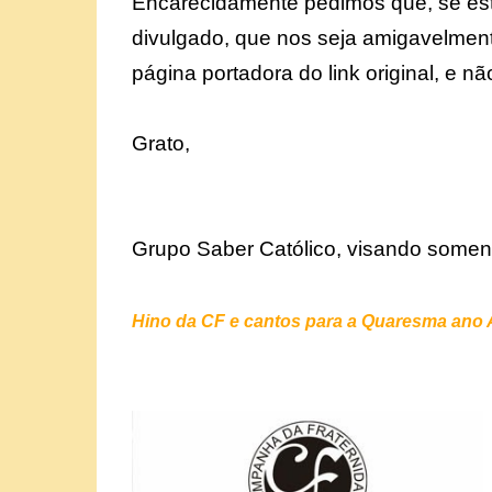
Encarecidamente pedimos que, se est
divulgado, que nos seja amigavelment
página portadora do link original, e n
Grato,
Grupo Saber Católico, visando somen
Hino da CF e cantos para a Quaresma ano 