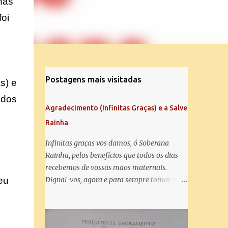
nas
foi
Postagens mais visitadas
s) e
ados
Agradecimento (Infinitas Graças) e a Salve
Rainha
Infinitas graças vos damos, ó Soberana
Rainha, pelos benefícios que todos os dias
recebemos de vossas mãos maternais.
eu
Dignai-vos, agora e para sempre tomar-nos
debaixo do vosso poderoso amparo e para
mais vos agradecer, vos saudamos com uma
Salve Rainha: Salve Rainha , Mãe de