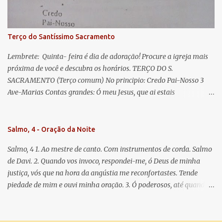
doce e sempre Virgem Maria. Rogai por nós Santa Mãe de Deus.
Para que sejamos dignos das promessas de Cristo. Amém.
Terço do Santíssimo Sacramento
Lembrete: Quinta- feira é dia de adoração! Procure a igreja mais
próxima de você e descubra os horários. TERÇO DO S.
SACRAMENTO (Terço comum) No principio: Credo Pai-Nosso 3
Ave-Marias Contas grandes: Ó meu Jesus, que ai estais
Sacramentado, não permitais que eu viva sem Vós, nem morta em
pecado. Uni o meu coração ao Vosso e o Vosso ao meu, e, nem sem
Vós morra eu! Nas contas pequenas: Sacramento de Amor!
Salmo, 4 - Oração da Noite
Misericórdia Senhor! Glória ao Pai: Cristo pão da vida e remédio
Salmo, 4 1. Ao mestre de canto. Com instrumentos de corda. Salmo
que nos salva, dá-nos Vossa força, Vosso perdão e a Vossa
de Davi. 2. Quando vos invoco, respondei-me, ó Deus de minha
misericórdia. (no fim) Rezar 3 vezes: Louvores e graças se deem a
justiça, vós que na hora da angústia me reconfortastes. Tende
cada momento ao Santíssimo e Diviníssimo Sacramento.
piedade de mim e ouvi minha oração. 3. Ó poderosos, até quando
tereis o coração endurecido, no amor das vaidades e na busca da
mentira? 4. O Senhor escolheu como eleito uma pessoa admirável,
o Senhor me ouviu quando o invoquei. 5. Tremei, mas sem pecar;