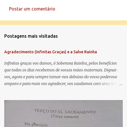
Postar um comentário
C
o
m
Postagens mais visitadas
e
n
Agradecimento (Infinitas Graças) e a Salve Rainha
t
á
Infinitas graças vos damos, ó Soberana Rainha, pelos benefícios
que todos os dias recebemos de vossas mãos maternais. Dignai-
r
vos, agora e para sempre tomar-nos debaixo do vosso poderoso
i
amparo e para mais vos agradecer, vos saudamos com uma Salve
o
Rainha: Salve Rainha , Mãe de misericórdia, vida, doçura,
s
esperança nossa, salve! A vós bradamos os degredados filhos de
Eva, a vós suspiramos, gemendo e chorando neste vale de
lágrimas. Eia, pois, Advogada nossa, estes vossos olhos
misericordiosos a nós volvei, e depois deste desterro, mostrai-nos
Jesus. Bendito é o fruto do vosso ventre, ó clemente, ó piedosa, ó