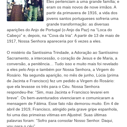
Eles pertenciam a uma grande família; e
eram os mais novos de nove irmãos. A
partir da primavera de 1916, a vida dos
jovens santos portugueses sofreria uma
grande transformação: as diversas
aparições do Anjo de Portugal (o Anjo da Paz) na “Loca do
Cabeço” e, depois, na “Cova da Iria”. A partir de 13 de maio de
1917, Nossa Senhora apareceria por 6 vezes a eles.
O mistério da Santíssima Trindade, a Adoração ao Santíssimo
Sacramento, a intercessão, o coração de Jesus e de Maria, a
conversão, a penitência… Tudo isso e muito mais foi revelado
a eles pelo Anjo e também por Nossa Senhora, a Virgem do
Rosário. Na segunda aparição, no mês de junho, Lúcia (prima
de Jacinta e Francisco) fez um pedido a Virgem do Rosário:
que ela levasse os três para o Céu. Nossa Senhora
respondeu-lhe: “Sim, mas Jacinta e Francisco levarei em
breve”. Os bem-aventurados vivenciaram e comunicaram a
mensagem de Fátima. Esse fato não demorou muito. Em 4 de
abril de 1919, Francisco, atingido pela grave gripe espanhola,
foi uma das primeiras vítimas em Aljustrel. Suas últimas
palavras foram: “Sofro para consolar Nosso Senhor. Daqui,
vou para o céu”.