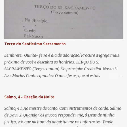
Eva, a vós suspiramos, gemendo e chorando neste vale de
lágrimas. Eia, pois, Advogada nossa, estes vossos olhos
misericordiosos a nós volvei, e depois deste desterro, mostrai-nos
Jesus. Bendito é o fruto do vosso ventre, ó clemente, ó piedosa, ó
doce e sempre Virgem Maria. Rogai por nós Santa Mãe de Deus.
Para que sejamos dignos das promessas de Cristo. Amém.
Terço do Santíssimo Sacramento
Lembrete: Quinta- feira é dia de adoração! Procure a igreja mais
próxima de você e descubra os horários. TERÇO DO S.
SACRAMENTO (Terço comum) No principio: Credo Pai-Nosso 3
Ave-Marias Contas grandes: Ó meu Jesus, que ai estais
Sacramentado, não permitais que eu viva sem Vós, nem morta em
pecado. Uni o meu coração ao Vosso e o Vosso ao meu, e, nem sem
Vós morra eu! Nas contas pequenas: Sacramento de Amor!
Salmo, 4 - Oração da Noite
Misericórdia Senhor! Glória ao Pai: Cristo pão da vida e remédio
Salmo, 4 1. Ao mestre de canto. Com instrumentos de corda. Salmo
que nos salva, dá-nos Vossa força, Vosso perdão e a Vossa
de Davi. 2. Quando vos invoco, respondei-me, ó Deus de minha
misericórdia. (no fim) Rezar 3 vezes: Louvores e graças se deem a
justiça, vós que na hora da angústia me reconfortastes. Tende
cada momento ao Santíssimo e Diviníssimo Sacramento.