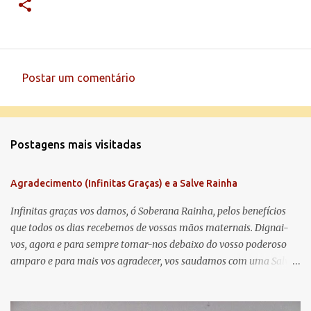
Postar um comentário
C
o
m
Postagens mais visitadas
e
n
Agradecimento (Infinitas Graças) e a Salve Rainha
t
á
Infinitas graças vos damos, ó Soberana Rainha, pelos benefícios
que todos os dias recebemos de vossas mãos maternais. Dignai-
r
vos, agora e para sempre tomar-nos debaixo do vosso poderoso
i
amparo e para mais vos agradecer, vos saudamos com uma Salve
o
Rainha: Salve Rainha , Mãe de misericórdia, vida, doçura,
s
esperança nossa, salve! A vós bradamos os degredados filhos de