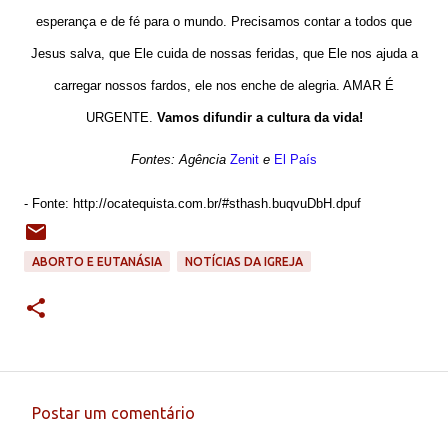
esperança e de fé para o mundo. Precisamos contar a todos que
Jesus salva, que Ele cuida de nossas feridas, que Ele nos ajuda a
carregar nossos fardos, ele nos enche de alegria. AMAR É
URGENTE.
Vamos difundir a cultura da vida!
Fontes: Agência
Zenit
e
El País
- Fonte: http://ocatequista.com.br/#sthash.buqvuDbH.dpuf
ABORTO E EUTANÁSIA
NOTÍCIAS DA IGREJA
Postar um comentário
C