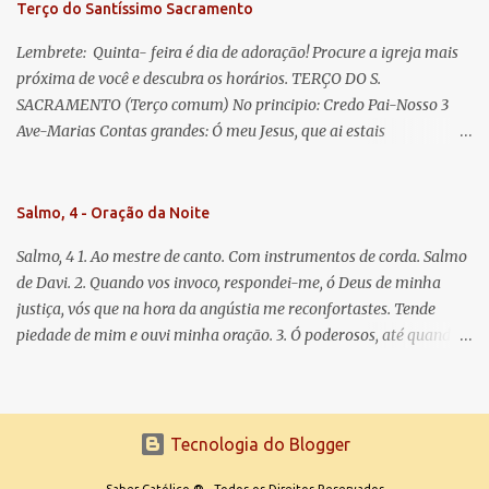
Terço do Santíssimo Sacramento
Lembrete: Quinta- feira é dia de adoração! Procure a igreja mais
próxima de você e descubra os horários. TERÇO DO S.
SACRAMENTO (Terço comum) No principio: Credo Pai-Nosso 3
Ave-Marias Contas grandes: Ó meu Jesus, que ai estais
Sacramentado, não permitais que eu viva sem Vós, nem morta em
pecado. Uni o meu coração ao Vosso e o Vosso ao meu, e, nem sem
Vós morra eu! Nas contas pequenas: Sacramento de Amor!
Salmo, 4 - Oração da Noite
Misericórdia Senhor! Glória ao Pai: Cristo pão da vida e remédio
Salmo, 4 1. Ao mestre de canto. Com instrumentos de corda. Salmo
que nos salva, dá-nos Vossa força, Vosso perdão e a Vossa
de Davi. 2. Quando vos invoco, respondei-me, ó Deus de minha
misericórdia. (no fim) Rezar 3 vezes: Louvores e graças se deem a
justiça, vós que na hora da angústia me reconfortastes. Tende
cada momento ao Santíssimo e Diviníssimo Sacramento.
piedade de mim e ouvi minha oração. 3. Ó poderosos, até quando
tereis o coração endurecido, no amor das vaidades e na busca da
mentira? 4. O Senhor escolheu como eleito uma pessoa admirável,
o Senhor me ouviu quando o invoquei. 5. Tremei, mas sem pecar;
refleti em vossos corações, quando estiverdes em vossos leitos, e
Tecnologia do Blogger
calai. 6. Oferecei vossos sacrifícios com sinceridade e esperai no