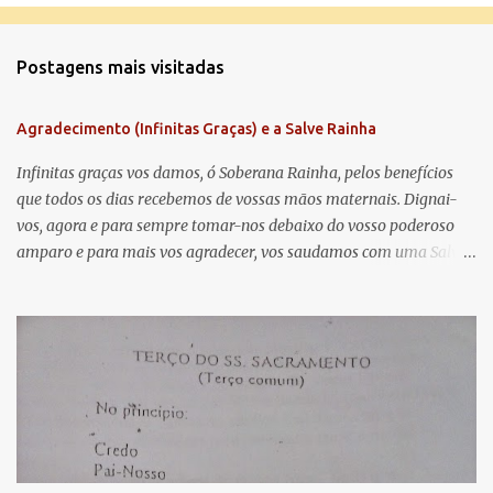
o
m
Postagens mais visitadas
e
n
Agradecimento (Infinitas Graças) e a Salve Rainha
t
á
Infinitas graças vos damos, ó Soberana Rainha, pelos benefícios
que todos os dias recebemos de vossas mãos maternais. Dignai-
r
vos, agora e para sempre tomar-nos debaixo do vosso poderoso
i
amparo e para mais vos agradecer, vos saudamos com uma Salve
o
Rainha: Salve Rainha , Mãe de misericórdia, vida, doçura,
s
esperança nossa, salve! A vós bradamos os degredados filhos de
Eva, a vós suspiramos, gemendo e chorando neste vale de
lágrimas. Eia, pois, Advogada nossa, estes vossos olhos
misericordiosos a nós volvei, e depois deste desterro, mostrai-nos
Jesus. Bendito é o fruto do vosso ventre, ó clemente, ó piedosa, ó
doce e sempre Virgem Maria. Rogai por nós Santa Mãe de Deus.
Para que sejamos dignos das promessas de Cristo. Amém.