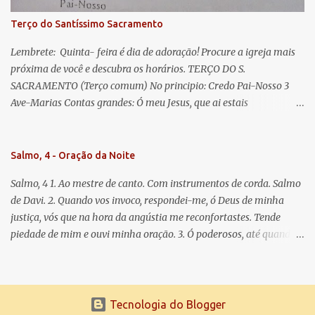
Terço do Santíssimo Sacramento
Lembrete: Quinta- feira é dia de adoração! Procure a igreja mais
próxima de você e descubra os horários. TERÇO DO S.
SACRAMENTO (Terço comum) No principio: Credo Pai-Nosso 3
Ave-Marias Contas grandes: Ó meu Jesus, que ai estais
Sacramentado, não permitais que eu viva sem Vós, nem morta em
pecado. Uni o meu coração ao Vosso e o Vosso ao meu, e, nem sem
Vós morra eu! Nas contas pequenas: Sacramento de Amor!
Salmo, 4 - Oração da Noite
Misericórdia Senhor! Glória ao Pai: Cristo pão da vida e remédio
Salmo, 4 1. Ao mestre de canto. Com instrumentos de corda. Salmo
que nos salva, dá-nos Vossa força, Vosso perdão e a Vossa
de Davi. 2. Quando vos invoco, respondei-me, ó Deus de minha
misericórdia. (no fim) Rezar 3 vezes: Louvores e graças se deem a
justiça, vós que na hora da angústia me reconfortastes. Tende
cada momento ao Santíssimo e Diviníssimo Sacramento.
piedade de mim e ouvi minha oração. 3. Ó poderosos, até quando
tereis o coração endurecido, no amor das vaidades e na busca da
mentira? 4. O Senhor escolheu como eleito uma pessoa admirável,
o Senhor me ouviu quando o invoquei. 5. Tremei, mas sem pecar;
refleti em vossos corações, quando estiverdes em vossos leitos, e
Tecnologia do Blogger