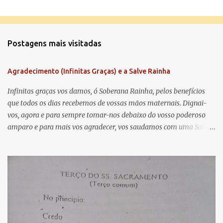
C
o
m
Postagens mais visitadas
e
n
Agradecimento (Infinitas Graças) e a Salve Rainha
t
á
Infinitas graças vos damos, ó Soberana Rainha, pelos benefícios
que todos os dias recebemos de vossas mãos maternais. Dignai-
r
vos, agora e para sempre tomar-nos debaixo do vosso poderoso
i
amparo e para mais vos agradecer, vos saudamos com uma Salve
o
Rainha: Salve Rainha , Mãe de misericórdia, vida, doçura,
s
esperança nossa, salve! A vós bradamos os degredados filhos de
Eva, a vós suspiramos, gemendo e chorando neste vale de
lágrimas. Eia, pois, Advogada nossa, estes vossos olhos
misericordiosos a nós volvei, e depois deste desterro, mostrai-nos
Jesus. Bendito é o fruto do vosso ventre, ó clemente, ó piedosa, ó
doce e sempre Virgem Maria. Rogai por nós Santa Mãe de Deus.
Para que sejamos dignos das promessas de Cristo. Amém.