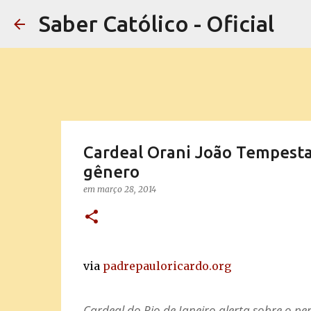
Saber Católico - Oficial
Cardeal Orani João Tempesta 
gênero
em
março 28, 2014
via
padrepauloricardo.org
Cardeal do Rio de Janeiro alerta sobre o pe