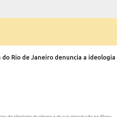
Pular para o conteúdo principal
do Rio de Janeiro denuncia a ideologia
rigo da ideologia de gênero e da sua introdução no Plano