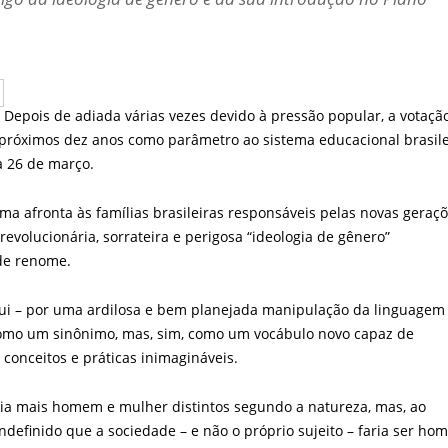
Depois de adiada várias vezes devido à pressão popular, a votaçã
 próximos dez anos como parâmetro ao sistema educacional brasile
a 26 de março.
a afronta às famílias brasileiras responsáveis pelas novas geraçõ
 revolucionária, sorrateira e perigosa “ideologia de gênero”
de renome.
tui – por uma ardilosa e bem planejada manipulação da linguagem 
 como um sinônimo, mas, sim, como um vocábulo novo capaz de
onceitos e práticas inimagináveis.
ria mais homem e mulher distintos segundo a natureza, mas, ao
ndefinido que a sociedade – e não o próprio sujeito – faria ser ho