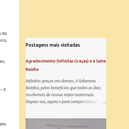
o do
iro,
Postagens mais visitadas
es,
Agradecimento (Infinitas Graças) e a Salve
Rainha
Infinitas graças vos damos, ó Soberana
Rainha, pelos benefícios que todos os dias
– o
recebemos de vossas mãos maternais.
Dignai-vos, agora e para sempre tomar-nos
debaixo do vosso poderoso amparo e para
mais vos agradecer, vos saudamos com uma
Salve Rainha: Salve Rainha , Mãe de
mem