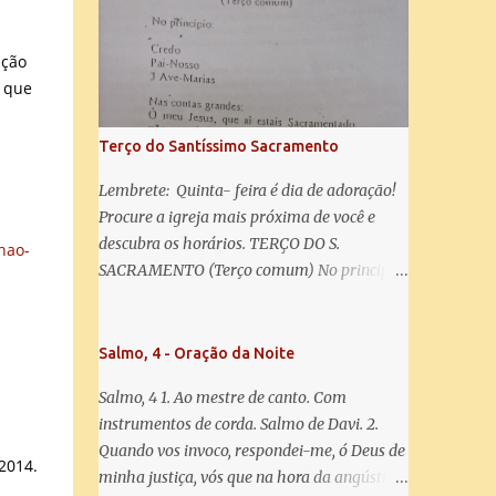
misericórdia, vida, doçura, esperança nossa,
salve! A vós bradamos os degredados filhos
de Eva, a vós suspiramos, gemendo e
ação
chorando neste vale de lágrimas. Eia, pois,
r que
Advogada nossa, estes vossos olhos
misericordiosos a nós volvei, e depois deste
Terço do Santíssimo Sacramento
desterro, mostrai-nos Jesus. Bendito é o
fruto do vosso ventre, ó clemente, ó piedosa,
Lembrete: Quinta- feira é dia de adoração!
ó doce e sempre Virgem Maria. Rogai por
Procure a igreja mais próxima de você e
nós Santa Mãe de Deus. Para que sejamos
descubra os horários. TERÇO DO S.
nao-
dignos das promessas de Cristo. Amém.
SACRAMENTO (Terço comum) No principio:
Credo Pai-Nosso 3 Ave-Marias Contas
grandes: Ó meu Jesus, que ai estais
Sacramentado, não permitais que eu viva
Salmo, 4 - Oração da Noite
sem Vós, nem morta em pecado. Uni o meu
Salmo, 4 1. Ao mestre de canto. Com
coração ao Vosso e o Vosso ao meu, e, nem
instrumentos de corda. Salmo de Davi. 2.
sem Vós morra eu! Nas contas pequenas:
Quando vos invoco, respondei-me, ó Deus de
Sacramento de Amor! Misericórdia Senhor!
 2014.
minha justiça, vós que na hora da angústia
Glória ao Pai: Cristo pão da vida e remédio