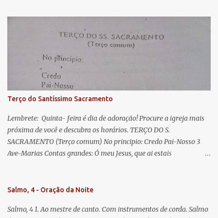
s
esperança nossa, salve! A vós bradamos os degredados filhos de
Eva, a vós suspiramos, gemendo e chorando neste vale de
lágrimas. Eia, pois, Advogada nossa, estes vossos olhos
misericordiosos a nós volvei, e depois deste desterro, mostrai-nos
Jesus. Bendito é o fruto do vosso ventre, ó clemente, ó piedosa, ó
doce e sempre Virgem Maria. Rogai por nós Santa Mãe de Deus.
Para que sejamos dignos das promessas de Cristo. Amém.
Terço do Santíssimo Sacramento
Lembrete: Quinta- feira é dia de adoração! Procure a igreja mais
próxima de você e descubra os horários. TERÇO DO S.
SACRAMENTO (Terço comum) No principio: Credo Pai-Nosso 3
Ave-Marias Contas grandes: Ó meu Jesus, que ai estais
Sacramentado, não permitais que eu viva sem Vós, nem morta em
pecado. Uni o meu coração ao Vosso e o Vosso ao meu, e, nem sem
Vós morra eu! Nas contas pequenas: Sacramento de Amor!
Salmo, 4 - Oração da Noite
Misericórdia Senhor! Glória ao Pai: Cristo pão da vida e remédio
Salmo, 4 1. Ao mestre de canto. Com instrumentos de corda. Salmo
que nos salva, dá-nos Vossa força, Vosso perdão e a Vossa