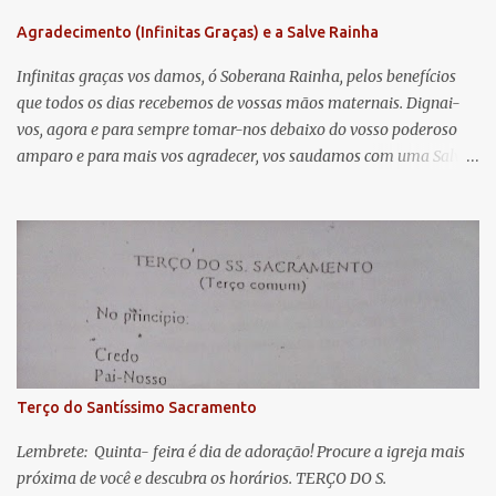
n
Agradecimento (Infinitas Graças) e a Salve Rainha
t
á
Infinitas graças vos damos, ó Soberana Rainha, pelos benefícios
que todos os dias recebemos de vossas mãos maternais. Dignai-
r
vos, agora e para sempre tomar-nos debaixo do vosso poderoso
i
amparo e para mais vos agradecer, vos saudamos com uma Salve
o
Rainha: Salve Rainha , Mãe de misericórdia, vida, doçura,
s
esperança nossa, salve! A vós bradamos os degredados filhos de
Eva, a vós suspiramos, gemendo e chorando neste vale de
lágrimas. Eia, pois, Advogada nossa, estes vossos olhos
misericordiosos a nós volvei, e depois deste desterro, mostrai-nos
Jesus. Bendito é o fruto do vosso ventre, ó clemente, ó piedosa, ó
doce e sempre Virgem Maria. Rogai por nós Santa Mãe de Deus.
Para que sejamos dignos das promessas de Cristo. Amém.
Terço do Santíssimo Sacramento
Lembrete: Quinta- feira é dia de adoração! Procure a igreja mais
próxima de você e descubra os horários. TERÇO DO S.