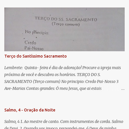
s
esperança nossa, salve! A vós bradamos os degredados filhos de
Eva, a vós suspiramos, gemendo e chorando neste vale de
lágrimas. Eia, pois, Advogada nossa, estes vossos olhos
misericordiosos a nós volvei, e depois deste desterro, mostrai-nos
Jesus. Bendito é o fruto do vosso ventre, ó clemente, ó piedosa, ó
doce e sempre Virgem Maria. Rogai por nós Santa Mãe de Deus.
Para que sejamos dignos das promessas de Cristo. Amém.
Terço do Santíssimo Sacramento
Lembrete: Quinta- feira é dia de adoração! Procure a igreja mais
próxima de você e descubra os horários. TERÇO DO S.
SACRAMENTO (Terço comum) No principio: Credo Pai-Nosso 3
Ave-Marias Contas grandes: Ó meu Jesus, que ai estais
Sacramentado, não permitais que eu viva sem Vós, nem morta em
pecado. Uni o meu coração ao Vosso e o Vosso ao meu, e, nem sem
Vós morra eu! Nas contas pequenas: Sacramento de Amor!
Salmo, 4 - Oração da Noite
Misericórdia Senhor! Glória ao Pai: Cristo pão da vida e remédio
Salmo, 4 1. Ao mestre de canto. Com instrumentos de corda. Salmo
que nos salva, dá-nos Vossa força, Vosso perdão e a Vossa
de Davi. 2. Quando vos invoco, respondei-me, ó Deus de minha