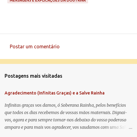
MENSAGENS E EXPLICAÇÕES DA DOUTRINA
Postar um comentário
C
o
m
Postagens mais visitadas
e
n
Agradecimento (Infinitas Graças) e a Salve Rainha
t
á
Infinitas graças vos damos, ó Soberana Rainha, pelos benefícios
que todos os dias recebemos de vossas mãos maternais. Dignai-
r
vos, agora e para sempre tomar-nos debaixo do vosso poderoso
i
amparo e para mais vos agradecer, vos saudamos com uma Salve
o
Rainha: Salve Rainha , Mãe de misericórdia, vida, doçura,