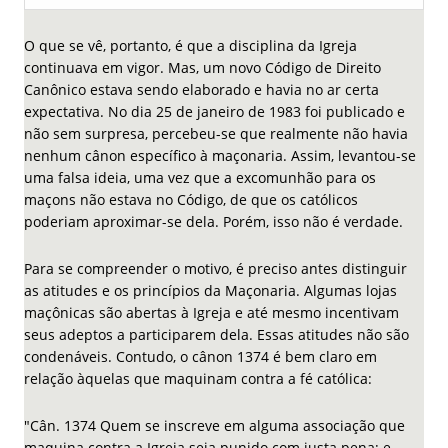
O que se vê, portanto, é que a disciplina da Igreja
continuava em vigor. Mas, um novo Código de Direito
Canônico estava sendo elaborado e havia no ar certa
expectativa. No dia 25 de janeiro de 1983 foi publicado e
não sem surpresa, percebeu-se que realmente não havia
nenhum cânon específico à maçonaria. Assim, levantou-se
uma falsa ideia, uma vez que a excomunhão para os
maçons não estava no Código, de que os católicos
poderiam aproximar-se dela. Porém, isso não é verdade.
Para se compreender o motivo, é preciso antes distinguir
as atitudes e os princípios da Maçonaria. Algumas lojas
maçônicas são abertas à Igreja e até mesmo incentivam
seus adeptos a participarem dela. Essas atitudes não são
condenáveis. Contudo, o cânon 1374 é bem claro em
relação àquelas que maquinam contra a fé católica:
"Cân. 1374 Quem se inscreve em alguma associação que
maquina contra a Igreja seja punido com justa pena; e