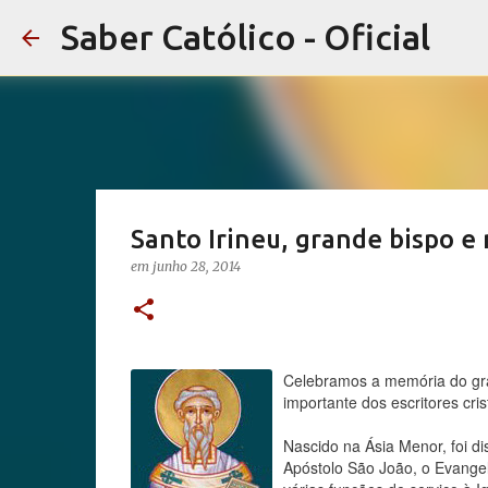
Saber Católico - Oficial
Santo Irineu, grande bispo e 
em
junho 28, 2014
Celebramos a memória do gran
importante dos escritores cris
Nascido na Ásia Menor, foi d
Apóstolo São João, o Evangeli