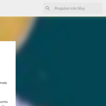
 mais
ssumiu