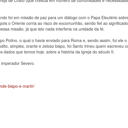
Igreja de Cristo (que crescia em número de comunidades e necessidad
uando foi em missão de paz para um diálogo com o Papa Eleutério sobr
ois o Oriente corria ao risco de excomunhão, sendo fiel ao significad
essa missão, já que isto nada interferia na unidade da fé.
o Potino, o qual o havia enviado para Roma e, sendo assim, foi ele o
ito, simples, orante e zeloso bispo, foi Santo Irineu quem escreveu c
 dados que temos hoje, sobre a história da Igreja do século II.
o imperador Severo.
nde-bispo-e-martir/