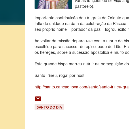
várias funções de serviço à 
pastoreio).
Importante contribuição deu à Igreja do Oriente q
falta de unidade na data da celebração da Páscoa, p
seu próprio nome – portador da paz – logrou êxito n
Ao voltar da missão deparou-se com a morte do bisp
escolhido para sucessor do episcopado de Lião. Erud
os hereges, sobre a sucessão apostólica e muito dos
Este grande bispo morreu mártir na perseguição d
Santo Irineu, rogai por nós!
http://santo.cancaonova.com/santo/santo-irineu-gra
SANTO DO DIA