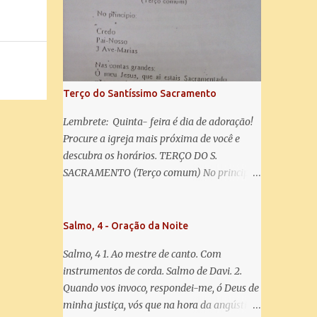
misericórdia, vida, doçura, esperança nossa,
salve! A vós bradamos os degredados filhos
de Eva, a vós suspiramos, gemendo e
chorando neste vale de lágrimas. Eia, pois,
Advogada nossa, estes vossos olhos
misericordiosos a nós volvei, e depois deste
Terço do Santíssimo Sacramento
desterro, mostrai-nos Jesus. Bendito é o
fruto do vosso ventre, ó clemente, ó piedosa,
Lembrete: Quinta- feira é dia de adoração!
ó doce e sempre Virgem Maria. Rogai por
Procure a igreja mais próxima de você e
nós Santa Mãe de Deus. Para que sejamos
descubra os horários. TERÇO DO S.
dignos das promessas de Cristo. Amém.
SACRAMENTO (Terço comum) No principio:
Credo Pai-Nosso 3 Ave-Marias Contas
grandes: Ó meu Jesus, que ai estais
Sacramentado, não permitais que eu viva
Salmo, 4 - Oração da Noite
sem Vós, nem morta em pecado. Uni o meu
Salmo, 4 1. Ao mestre de canto. Com
coração ao Vosso e o Vosso ao meu, e, nem
instrumentos de corda. Salmo de Davi. 2.
sem Vós morra eu! Nas contas pequenas:
Quando vos invoco, respondei-me, ó Deus de
Sacramento de Amor! Misericórdia Senhor!
minha justiça, vós que na hora da angústia
Glória ao Pai: Cristo pão da vida e remédio