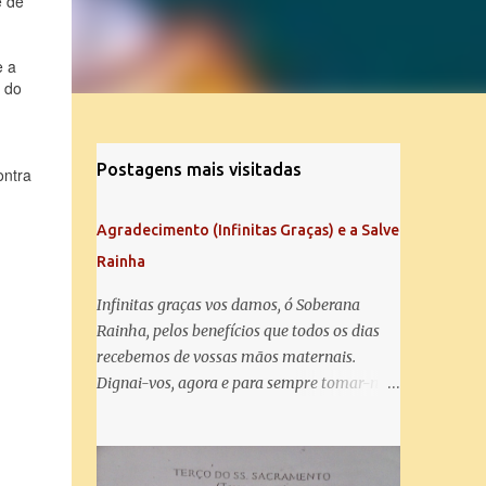
e de
e a
o do
Postagens mais visitadas
ontra
Agradecimento (Infinitas Graças) e a Salve
Rainha
Infinitas graças vos damos, ó Soberana
Rainha, pelos benefícios que todos os dias
recebemos de vossas mãos maternais.
Dignai-vos, agora e para sempre tomar-nos
debaixo do vosso poderoso amparo e para
mais vos agradecer, vos saudamos com uma
Salve Rainha: Salve Rainha , Mãe de