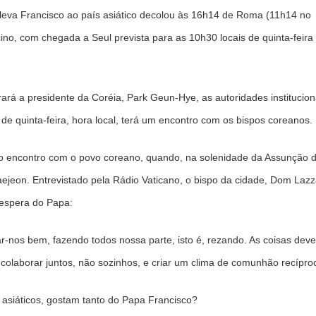
e leva Francisco ao país asiático decolou às 16h14 de Roma (11h14 no
cino, com chegada a Seul prevista para as 10h30 locais de quinta-feira
ará a presidente da Coréia, Park Geun-Hye, as autoridades institucion
e quinta-feira, hora local, terá um encontro com os bispos coreanos.
eiro encontro com o povo coreano, quando, na solenidade da Assunção 
ejeon. Entrevistado pela Rádio Vaticano, o bispo da cidade, Dom Lazz
 espera do Papa:
-nos bem, fazendo todos nossa parte, isto é, rezando. As coisas dev
colaborar juntos, não sozinhos, e criar um clima de comunhão recíproc
 asiáticos, gostam tanto do Papa Francisco?