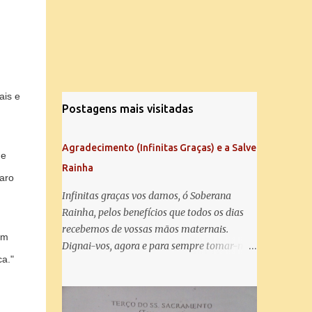
ais e
Postagens mais visitadas
Agradecimento (Infinitas Graças) e a Salve
de
Rainha
aro
Infinitas graças vos damos, ó Soberana
Rainha, pelos benefícios que todos os dias
recebemos de vossas mãos maternais.
em
Dignai-vos, agora e para sempre tomar-nos
a."
debaixo do vosso poderoso amparo e para
mais vos agradecer, vos saudamos com uma
Salve Rainha: Salve Rainha , Mãe de