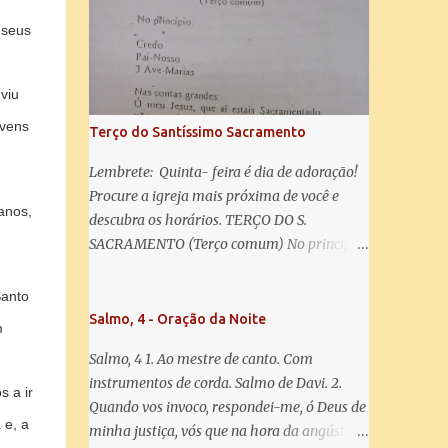
misericórdia, vida, doçura, esperança nossa,
salve! A vós bradamos os degredados filhos
 seus
de Eva, a vós suspiramos, gemendo e
chorando neste vale de lágrimas. Eia, pois,
viu
Advogada nossa, estes vossos olhos
misericordiosos a nós volvei, e depois deste
ovens
Terço do Santíssimo Sacramento
desterro, mostrai-nos Jesus. Bendito é o
fruto do vosso ventre, ó clemente, ó piedosa,
Lembrete: Quinta- feira é dia de adoração!
ó doce e sempre Virgem Maria. Rogai por
Procure a igreja mais próxima de você e
anos,
nós Santa Mãe de Deus. Para que sejamos
descubra os horários. TERÇO DO S.
dignos das promessas de Cristo. Amém.
SACRAMENTO (Terço comum) No principio:
Credo Pai-Nosso 3 Ave-Marias Contas
grandes: Ó meu Jesus, que ai estais
Santo
Sacramentado, não permitais que eu viva
Salmo, 4 - Oração da Noite
m
sem Vós, nem morta em pecado. Uni o meu
Salmo, 4 1. Ao mestre de canto. Com
coração ao Vosso e o Vosso ao meu, e, nem
instrumentos de corda. Salmo de Davi. 2.
sem Vós morra eu! Nas contas pequenas:
 a ir
Quando vos invoco, respondei-me, ó Deus de
Sacramento de Amor! Misericórdia Senhor!
 e, a
minha justiça, vós que na hora da angústia
Glória ao Pai: Cristo pão da vida e remédio