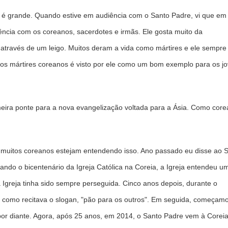
é grande. Quando estive em audiência com o Santo Padre, vi que em
ência com os coreanos, sacerdotes e irmãs. Ele gosta muito da
 através de um leigo. Muitos deram a vida como mártires e ele sempre 
dos mártires coreanos é visto por ele como um bom exemplo para os j
ira ponte para a nova evangelização voltada para a Ásia. Como core
muitos coreanos estejam entendendo isso. Ano passado eu disse ao 
ando o bicentenário da Igreja Católica na Coreia, a Igreja entendeu u
Igreja tinha sido sempre perseguida. Cinco anos depois, durante o
, como recitava o slogan, "pão para os outros". Em seguida, começamos
por diante. Agora, após 25 anos, em 2014, o Santo Padre vem à Coreia