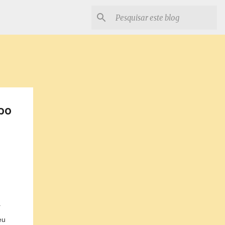
po
a
eu