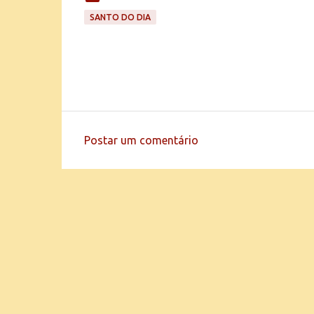
SANTO DO DIA
Postar um comentário
C
o
m
e
n
t
á
r
i