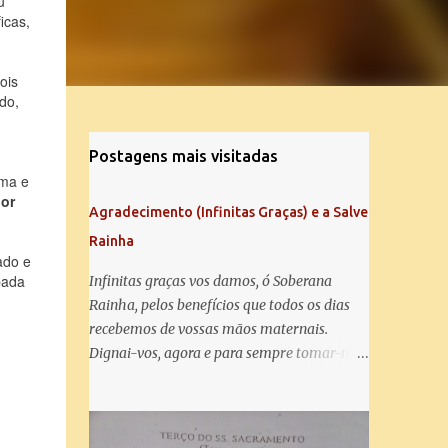
u
icas,
ois
do,
Postagens mais visitadas
oma e
or
Agradecimento (Infinitas Graças) e a Salve
Rainha
ado e
pada
Infinitas graças vos damos, ó Soberana
Rainha, pelos benefícios que todos os dias
recebemos de vossas mãos maternais.
Dignai-vos, agora e para sempre tomar-nos
debaixo do vosso poderoso amparo e para
mais vos agradecer, vos saudamos com uma
Salve Rainha: Salve Rainha , Mãe de