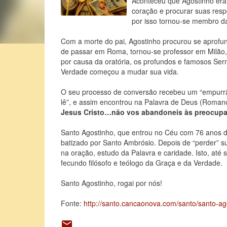
Aconteceu que Agostinho era 
coração e procurar suas respo
por isso tornou-se membro d
Com a morte do pai, Agostinho procurou se aprofund
de passar em Roma, tornou-se professor em Milão,
por causa da oratória, os profundos e famosos Se
Verdade começou a mudar sua vida.
O seu processo de conversão recebeu um “empurrão
lê”, e assim encontrou na Palavra de Deus (Romano
Jesus Cristo…não vos abandoneis às preocupaç
Santo Agostinho, que entrou no Céu com 76 anos d
batizado por Santo Ambrósio. Depois de “perder” s
na oração, estudo da Palavra e caridade. Isto, até 
fecundo filósofo e teólogo da Graça e da Verdade.
Santo Agostinho, rogai por nós!
Fonte:
http://santo.cancaonova.com/santo/santo-ago