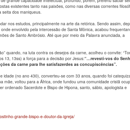
de grande capacidade intelectual, profundo, porém, preferiu saciar se
stas existentes tanto nas paixões, como nas diversas correntes filosóf
a seita dos maniqueus.
ar nos estudos, principalmente na arte da retórica. Sendo assim, dep
 onde envolvido pela intercessão de Santa Mônica, acabou frequentan
rmões de Santo Ambrósio. Até que por meio da Palavra anunciada, a
” quando, na luta contra os desejos da carne, acolheu o convite: “T
s 13, 13ss) a força para a decisão por Jesus:
“…revesti-vos do Senh
ões da carne para lhe satisfazerdes as concupiscências”.
e idade (no ano 430), converteu-se com 33 anos, quando foi catequiz
ua mãe, voltou para a África, onde fundou uma comunidade cristã ocu
ser ordenado Sacerdote e Bispo de Hipona, santo, sábio, apologista e
stinho-grande-bispo-e-doutor-da-igreja/