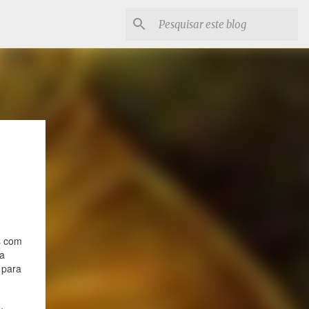
s com
a
 para