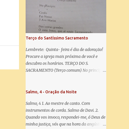
misericórdia, vida, doçura, esperança nossa,
salve! A vós bradamos os degredados filhos
de Eva, a vós suspiramos, gemendo e
chorando neste vale de lágrimas. Eia, pois,
Advogada nossa, estes vossos olhos
misericordiosos a nós volvei, e depois deste
Terço do Santíssimo Sacramento
desterro, mostrai-nos Jesus. Bendito é o
fruto do vosso ventre, ó clemente, ó piedosa,
Lembrete: Quinta- feira é dia de adoração!
ó doce e sempre Virgem Maria. Rogai por
Procure a igreja mais próxima de você e
nós Santa Mãe de Deus. Para que sejamos
descubra os horários. TERÇO DO S.
dignos das promessas de Cristo. Amém.
SACRAMENTO (Terço comum) No principio:
Credo Pai-Nosso 3 Ave-Marias Contas
grandes: Ó meu Jesus, que ai estais
Sacramentado, não permitais que eu viva
Salmo, 4 - Oração da Noite
sem Vós, nem morta em pecado. Uni o meu
Salmo, 4 1. Ao mestre de canto. Com
coração ao Vosso e o Vosso ao meu, e, nem
instrumentos de corda. Salmo de Davi. 2.
sem Vós morra eu! Nas contas pequenas:
Quando vos invoco, respondei-me, ó Deus de
Sacramento de Amor! Misericórdia Senhor!
minha justiça, vós que na hora da angústia
Glória ao Pai: Cristo pão da vida e remédio