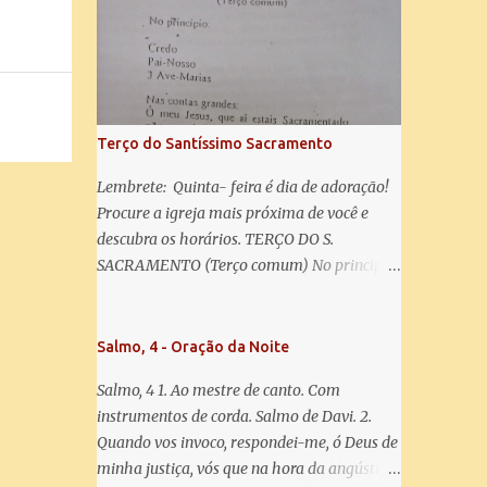
misericórdia, vida, doçura, esperança nossa,
salve! A vós bradamos os degredados filhos
de Eva, a vós suspiramos, gemendo e
chorando neste vale de lágrimas. Eia, pois,
Advogada nossa, estes vossos olhos
misericordiosos a nós volvei, e depois deste
Terço do Santíssimo Sacramento
desterro, mostrai-nos Jesus. Bendito é o
fruto do vosso ventre, ó clemente, ó piedosa,
Lembrete: Quinta- feira é dia de adoração!
ó doce e sempre Virgem Maria. Rogai por
Procure a igreja mais próxima de você e
nós Santa Mãe de Deus. Para que sejamos
descubra os horários. TERÇO DO S.
dignos das promessas de Cristo. Amém.
SACRAMENTO (Terço comum) No principio:
Credo Pai-Nosso 3 Ave-Marias Contas
grandes: Ó meu Jesus, que ai estais
Sacramentado, não permitais que eu viva
Salmo, 4 - Oração da Noite
sem Vós, nem morta em pecado. Uni o meu
Salmo, 4 1. Ao mestre de canto. Com
coração ao Vosso e o Vosso ao meu, e, nem
instrumentos de corda. Salmo de Davi. 2.
sem Vós morra eu! Nas contas pequenas:
Quando vos invoco, respondei-me, ó Deus de
Sacramento de Amor! Misericórdia Senhor!
minha justiça, vós que na hora da angústia
Glória ao Pai: Cristo pão da vida e remédio