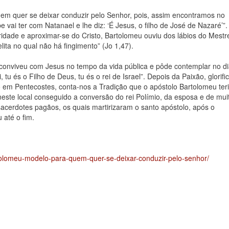
em quer se deixar conduzir pelo Senhor, pois, assim encontramos no
 vai ter com Natanael e lhe diz: ‘É Jesus, o filho de José de Nazaré’”.
ridade e aproximar-se do Cristo, Bartolomeu ouviu dos lábios do Mestr
elita no qual não há fingimento” (Jo 1,47).
onviveu com Jesus no tempo da vida pública e pôde contemplar no di
 tu és o Filho de Deus, tu és o rei de Israel”. Depois da Paixão, glorifi
em Pentecostes, conta-nos a Tradição que o apóstolo Bartolomeu ter
este local conseguido a conversão do rei Polímio, da esposa e de mui
sacerdotes pagãos, os quais martirizaram o santo apóstolo, após o
 até o fim.
tolomeu-modelo-para-quem-quer-se-deixar-conduzir-pelo-senhor/