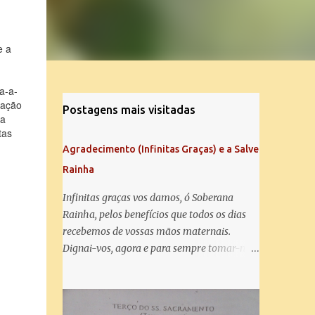
e a
a-a-
cação
Postagens mais visitadas
ia
tas
Agradecimento (Infinitas Graças) e a Salve
Rainha
Infinitas graças vos damos, ó Soberana
Rainha, pelos benefícios que todos os dias
recebemos de vossas mãos maternais.
Dignai-vos, agora e para sempre tomar-nos
debaixo do vosso poderoso amparo e para
mais vos agradecer, vos saudamos com uma
Salve Rainha: Salve Rainha , Mãe de