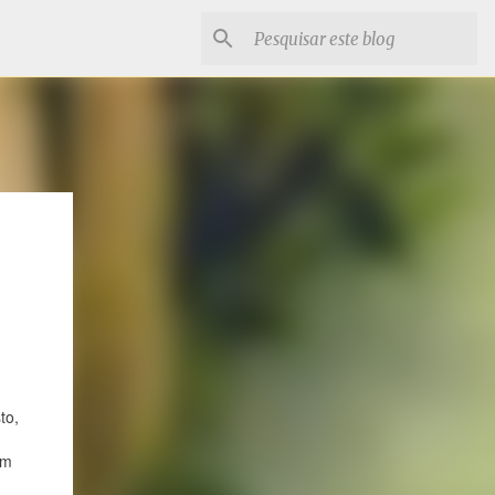
to,
em