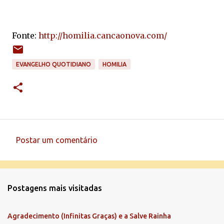
Fonte:
http://homilia.cancaonova.com/
EVANGELHO QUOTIDIANO
HOMILIA
Postar um comentário
C
o
m
Postagens mais visitadas
e
n
Agradecimento (Infinitas Graças) e a Salve Rainha
t