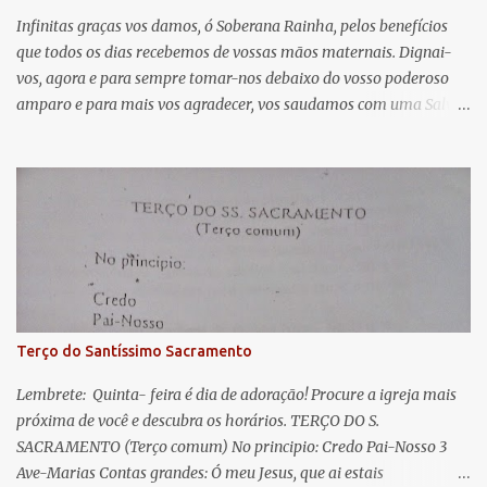
á
Infinitas graças vos damos, ó Soberana Rainha, pelos benefícios
que todos os dias recebemos de vossas mãos maternais. Dignai-
r
vos, agora e para sempre tomar-nos debaixo do vosso poderoso
i
amparo e para mais vos agradecer, vos saudamos com uma Salve
o
Rainha: Salve Rainha , Mãe de misericórdia, vida, doçura,
s
esperança nossa, salve! A vós bradamos os degredados filhos de
Eva, a vós suspiramos, gemendo e chorando neste vale de
lágrimas. Eia, pois, Advogada nossa, estes vossos olhos
misericordiosos a nós volvei, e depois deste desterro, mostrai-nos
Jesus. Bendito é o fruto do vosso ventre, ó clemente, ó piedosa, ó
doce e sempre Virgem Maria. Rogai por nós Santa Mãe de Deus.
Para que sejamos dignos das promessas de Cristo. Amém.
Terço do Santíssimo Sacramento
Lembrete: Quinta- feira é dia de adoração! Procure a igreja mais
próxima de você e descubra os horários. TERÇO DO S.
SACRAMENTO (Terço comum) No principio: Credo Pai-Nosso 3
Ave-Marias Contas grandes: Ó meu Jesus, que ai estais