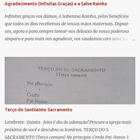
Agradecimento (Infinitas Graças) e a Salve Rainha
t
á
Infinitas graças vos damos, ó Soberana Rainha, pelos benefícios
que todos os dias recebemos de vossas mãos maternais. Dignai-
r
vos, agora e para sempre tomar-nos debaixo do vosso poderoso
i
amparo e para mais vos agradecer, vos saudamos com uma Salve
o
Rainha: Salve Rainha , Mãe de misericórdia, vida, doçura,
s
esperança nossa, salve! A vós bradamos os degredados filhos de
Eva, a vós suspiramos, gemendo e chorando neste vale de
lágrimas. Eia, pois, Advogada nossa, estes vossos olhos
misericordiosos a nós volvei, e depois deste desterro, mostrai-nos
Jesus. Bendito é o fruto do vosso ventre, ó clemente, ó piedosa, ó
doce e sempre Virgem Maria. Rogai por nós Santa Mãe de Deus.
Para que sejamos dignos das promessas de Cristo. Amém.
Terço do Santíssimo Sacramento
Lembrete: Quinta- feira é dia de adoração! Procure a igreja mais
próxima de você e descubra os horários. TERÇO DO S.
SACRAMENTO (Terço comum) No principio: Credo Pai-Nosso 3