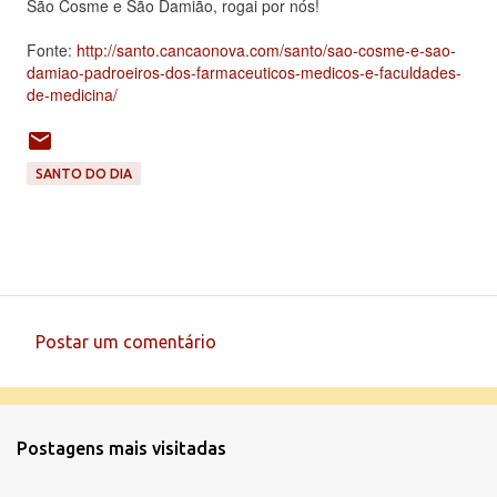
São Cosme e São Damião, rogai por nós!
Fonte:
http://santo.cancaonova.com/santo/sao-cosme-e-sao-
damiao-padroeiros-dos-farmaceuticos-medicos-e-faculdades-
de-medicina/
SANTO DO DIA
Postar um comentário
C
o
m
Postagens mais visitadas
e
n