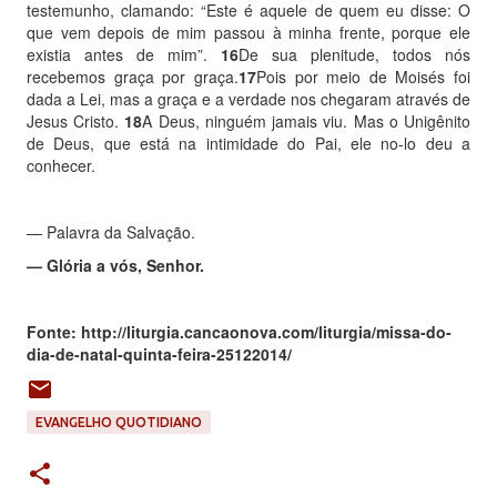
testemunho, clamando: “Este é aquele de quem eu disse: O
que vem depois de mim passou à minha frente, porque ele
existia antes de mim”.
16
De sua plenitude, todos nós
recebemos graça por graça.
17
Pois por meio de Moisés foi
dada a Lei, mas a graça e a verdade nos chegaram através de
Jesus Cristo.
18
A Deus, ninguém jamais viu. Mas o Unigênito
de Deus, que está na intimidade do Pai, ele no-lo deu a
conhecer.
— Palavra da Salvação.
— Glória a vós, Senhor.
Fonte: http://liturgia.cancaonova.com/liturgia/missa-do-
dia-de-natal-quinta-feira-25122014/
EVANGELHO QUOTIDIANO