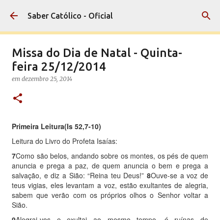
Pular para o conteúdo principal
Saber Católico - Oficial
Missa do Dia de Natal - Quinta-
feira 25/12/2014
em
dezembro 25, 2014
Primeira Leitura
(Is 52,7-10)
Leitura do Livro do Profeta Isaías:
7
Como são belos, andando sobre os montes, os pés de quem
anuncia e prega a paz, de quem anuncia o bem e prega a
salvação, e diz a Sião: “Reina teu Deus!”
8
Ouve-se a voz de
teus vigias, eles levantam a voz, estão exultantes de alegria,
sabem que verão com os próprios olhos o Senhor voltar a
Sião.
9
Alegrai-vos e exultai ao mesmo tempo, ó ruínas de