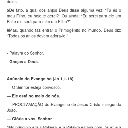
deles.
5
De fato, a qual dos anjos Deus disse alguma vez: “Tu és o
meu Filho, eu hoje te gerei?” Ou ainda: “Eu serei para ele um
Pai e ele será para mim um Filho?”
6
Mas, quando faz entrar o Primogênito no mundo, Deus diz:
“Todos os anjos devem adorá-lo!”
- Palavra do Senhor.
- Graças a Deus.
Anúncio do Evangelho (
Jo 1,1-18)
—
O Senhor esteja convosco.
—
Ele está no meio de nós.
—
PROCLAMAÇÃO do Evangelho de Jesus Cristo
+
segundo
João.
—
Glória a vós, Senhor.
1
No princípio era a Palavra, e a Palavra estava com Deus; e a