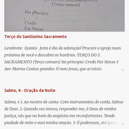
misericordiosos a nós volvei, e depois deste desterro, mostrai-nos
Jesus. Bendito é o fruto do vosso ventre, ó clemente, ó piedosa, ó
doce e sempre Virgem Maria. Rogai por nós Santa Mãe de Deus.
Para que sejamos dignos das promessas de Cristo. Amém.
Terço do Santíssimo Sacramento
Lembrete: Quinta- feira é dia de adoração! Procure a igreja mais
próxima de você e descubra os horários. TERÇO DO S.
SACRAMENTO (Terço comum) No principio: Credo Pai-Nosso 3
Ave-Marias Contas grandes: Ó meu Jesus, que ai estais
Sacramentado, não permitais que eu viva sem Vós, nem morta em
pecado. Uni o meu coração ao Vosso e o Vosso ao meu, e, nem sem
Vós morra eu! Nas contas pequenas: Sacramento de Amor!
Salmo, 4 - Oração da Noite
Misericórdia Senhor! Glória ao Pai: Cristo pão da vida e remédio
Salmo, 4 1. Ao mestre de canto. Com instrumentos de corda. Salmo
que nos salva, dá-nos Vossa força, Vosso perdão e a Vossa
de Davi. 2. Quando vos invoco, respondei-me, ó Deus de minha
misericórdia. (no fim) Rezar 3 vezes: Louvores e graças se deem a
justiça, vós que na hora da angústia me reconfortastes. Tende
cada momento ao Santíssimo e Diviníssimo Sacramento.
piedade de mim e ouvi minha oração. 3. Ó poderosos, até quando