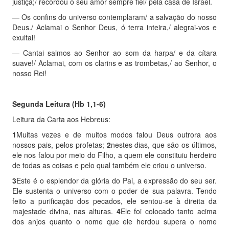
justiça;/ recordou o seu amor sempre fiel/ pela casa de Israel.
—
Os confins do universo contemplaram/ a salvação do nosso
Deus./ Aclamai o Senhor Deus, ó terra inteira,/ alegrai-vos e
exultai!
—
Cantai salmos ao Senhor ao som da harpa/ e da cítara
suave!/ Aclamai, com os clarins e as trombetas,/ ao Senhor, o
nosso Rei!
Segunda Leitura
(Hb 1,1-6)
Leitura da Carta aos Hebreus:
1
Muitas vezes e de muitos modos falou Deus outrora aos
nossos pais, pelos profetas;
2
nestes dias, que são os últimos,
ele nos falou por meio do Filho, a quem ele constituiu herdeiro
de todas as coisas e pelo qual também ele criou o universo.
3
Este é o esplendor da glória do Pai, a expressão do seu ser.
Ele sustenta o universo com o poder de sua palavra. Tendo
feito a purificação dos pecados, ele sentou-se à direita da
majestade divina, nas alturas.
4
Ele foi colocado tanto acima
dos anjos quanto o nome que ele herdou supera o nome