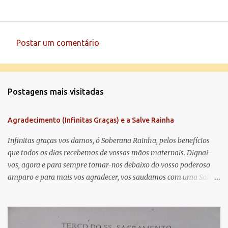
Postar um comentário
C
o
m
Postagens mais visitadas
e
n
Agradecimento (Infinitas Graças) e a Salve Rainha
t
á
Infinitas graças vos damos, ó Soberana Rainha, pelos benefícios
que todos os dias recebemos de vossas mãos maternais. Dignai-
r
vos, agora e para sempre tomar-nos debaixo do vosso poderoso
i
amparo e para mais vos agradecer, vos saudamos com uma Salve
o
Rainha: Salve Rainha , Mãe de misericórdia, vida, doçura,
s
esperança nossa, salve! A vós bradamos os degredados filhos de
Eva, a vós suspiramos, gemendo e chorando neste vale de
lágrimas. Eia, pois, Advogada nossa, estes vossos olhos