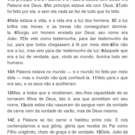
Palavra era Deus.
2
No princípio estava ela com Deus.
3
Tudo
foi feito por ela, e sem ela nada se fez de tudo que foi feito.
4
Nela estava a vida, e a vida era a luz dos homens.
5
E a luz
brilha nas trevas, e as trevas não conseguiram dominá-
la.
6
Surgiu um homem enviado por Deus; seu nome era
João.
7
Ele veio como testemunha, para dar testemunho da
luz, para que todos chegassem à fé por meio dele.
8
Ele não
era a luz, mas veio para dar testemunho da luz:
9
daquele que
era a luz de verdade, que, vindo ao mundo, ilumina todo ser
humano.
10
A Palavra estava no mundo
—
e o mundo foi feito por meio
dela
—
mas o mundo não quis conhecê-la.
11
Veio para o que
era seu, e os seus não a acolheram.
12
Mas, a todos que a receberam, deu-lhes capacidade de se
tornarem filhos de Deus, isto é, aos que acreditam em seu
nome,
13
pois estes não nasceram do sangue nem da vontade
da carne nem da vontade do varão, mas de Deus mesmo.
14
E a Palavra se fez carne e habitou entre nós. E nós
contemplamos a sua glória, glória que recebe do Pai como
Filho unigênito, cheio de graça e de verdade.
15
Dele, João dá