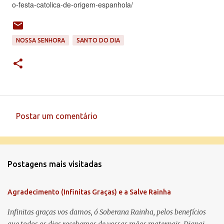
o-festa-catolica-de-origem-espanhola/
NOSSA SENHORA
SANTO DO DIA
Postar um comentário
C
o
m
Postagens mais visitadas
e
n
Agradecimento (Infinitas Graças) e a Salve Rainha
t
á
Infinitas graças vos damos, ó Soberana Rainha, pelos benefícios