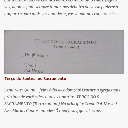
que todos os dias recebemos de vossas mãos maternais. Dignai-
r
vos, agora e para sempre tomar-nos debaixo do vosso poderoso
i
amparo e para mais vos agradecer, vos saudamos com uma Salve
o
Rainha: Salve Rainha , Mãe de misericórdia, vida, doçura,
s
esperança nossa, salve! A vós bradamos os degredados filhos de
Eva, a vós suspiramos, gemendo e chorando neste vale de
lágrimas. Eia, pois, Advogada nossa, estes vossos olhos
misericordiosos a nós volvei, e depois deste desterro, mostrai-nos
Jesus. Bendito é o fruto do vosso ventre, ó clemente, ó piedosa, ó
doce e sempre Virgem Maria. Rogai por nós Santa Mãe de Deus.
Para que sejamos dignos das promessas de Cristo. Amém.
Terço do Santíssimo Sacramento
Lembrete: Quinta- feira é dia de adoração! Procure a igreja mais
próxima de você e descubra os horários. TERÇO DO S.
SACRAMENTO (Terço comum) No principio: Credo Pai-Nosso 3
Ave-Marias Contas grandes: Ó meu Jesus, que ai estais
Sacramentado, não permitais que eu viva sem Vós, nem morta em
pecado. Uni o meu coração ao Vosso e o Vosso ao meu, e, nem sem