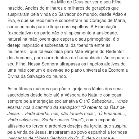
da Mãe de Deus por ver o seu Filho
nascido. Anelos de milhares e milhares de gerações que
suspiraram pela vinda do Salvador do mundo, desde Adão e
Eva, e que se recolhem e concentram no Coração de Maria,
como no mais puro e limpo dos espelhos. A Expectação
(expectativa) do parto não é simplesmente a ansiedade,
natural na mãe jovem que espera o seu primogênito; é o
desejo inspirado e sobrenatural da “bendita entre as
mulheres”, que foi escolhida para Mãe Virgem do Redentor
dos homens, para corredentora da humanidade. Ao esperar o
seu Filho, Nossa Senhora ultrapassa os ímpetos afetivos de
uma mãe comum e eleva-se ao plano universal da Economia
Divina da Salvação do mundo.
As antífonas maiores que põe a Igreja nos lábios dos seus
sacerdotes desde hoje até a Véspera do Natal e começam
sempre pela interjeição exclamativa Ó (
“Ó Sabedoria… vinde
ensinar-nos o caminho da salvação”; “Ó rebento da Raiz de
Jessé… vinde libertar-nos, não tardeis mais”; “Ó Emanuel…,
vinde salvar-nos, Senhor nosso Deus”
), como expoente
altíssimo do fervor e ardentes desejos da Igreja, que suspira
pela vinda de Jesus, inspiraram ao povo espanhol a formosa
invocação de
“Nossa Senhora do Ó”.
É ideia grande e