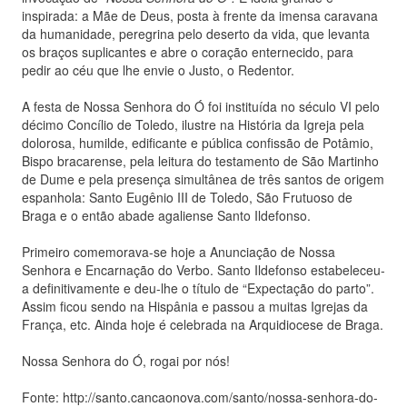
inspirada: a Mãe de Deus, posta à frente da imensa caravana
da humanidade, peregrina pelo deserto da vida, que levanta
os braços suplicantes e abre o coração enternecido, para
pedir ao céu que lhe envie o Justo, o Redentor.
A festa de Nossa Senhora do Ó foi instituída no século VI pelo
décimo Concílio de Toledo, ilustre na História da Igreja pela
dolorosa, humilde, edificante e pública confissão de Potâmio,
Bispo bracarense, pela leitura do testamento de São Martinho
de Dume e pela presença simultânea de três santos de origem
espanhola: Santo Eugênio III de Toledo, São Frutuoso de
Braga e o então abade agaliense Santo Ildefonso.
Primeiro comemorava-se hoje a Anunciação de Nossa
Senhora e Encarnação do Verbo. Santo Ildefonso estabeleceu-
a definitivamente e deu-lhe o título de “Expectação do parto”.
Assim ficou sendo na Hispânia e passou a muitas Igrejas da
França, etc. Ainda hoje é celebrada na Arquidiocese de Braga.
Nossa Senhora do Ó, rogai por nós!
Fonte: http://santo.cancaonova.com/santo/nossa-senhora-do-