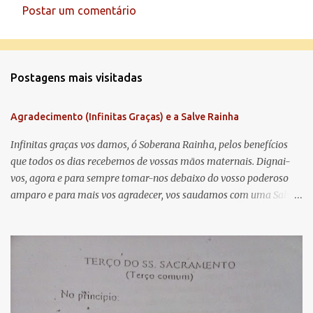
Postar um comentário
C
o
m
Postagens mais visitadas
e
n
Agradecimento (Infinitas Graças) e a Salve Rainha
t
á
Infinitas graças vos damos, ó Soberana Rainha, pelos benefícios
que todos os dias recebemos de vossas mãos maternais. Dignai-
r
vos, agora e para sempre tomar-nos debaixo do vosso poderoso
i
amparo e para mais vos agradecer, vos saudamos com uma Salve
o
Rainha: Salve Rainha , Mãe de misericórdia, vida, doçura,
s
esperança nossa, salve! A vós bradamos os degredados filhos de
Eva, a vós suspiramos, gemendo e chorando neste vale de
lágrimas. Eia, pois, Advogada nossa, estes vossos olhos
misericordiosos a nós volvei, e depois deste desterro, mostrai-nos
Jesus. Bendito é o fruto do vosso ventre, ó clemente, ó piedosa, ó
doce e sempre Virgem Maria. Rogai por nós Santa Mãe de Deus.