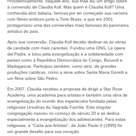
Providencialmente, naquele ano, sua mãe leu um artigo sobre
a conversão de Claudia Koll. Mas quem é Claudia Koll? Uma
conhecida atriz italiana, famosa por ter começado sua carreira
com filmes eróticos junto a Tinto Brass, e que em 2001
protagonizou uma das conversões mais famosas do panorama
artístico do país.
Após sua conversão, Claudia Koll decidiu dedicar-se às obras
de caridade com mais carentes. Fundou uma ONG, Le opere
del Padre, e lutou pela evangelização e a solidariedade com
países como a República Democrática do Congo, Burundi e
Madagascar. Participou também, como atriz, de grandes
produções católicas, como a série sobre Santa Maria Goretti e
um filme sobre São Pedro.
Em 2007, Claudia recebeu a proposta de dirigir a Star Rose
Academy, uma academia para artistas e também uma obra de
evangelização do mundo dos espetáculos fundada pelas
religiosas Ursulinas da Sagrada Família. Esta singular
congregação nasceu no começo do século 20 e se dedica
especialmente à evangelização dos adolescentes. Para estas
religiosas, a “Carta aos Artistas”, de João Paulo II (1999) foi
um grande desafio para sua vocação.