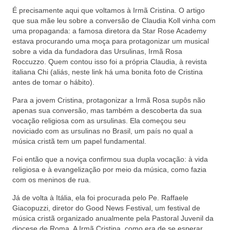
É precisamente aqui que voltamos à Irmã Cristina. O artigo
que sua mãe leu sobre a conversão de Claudia Koll vinha com
uma propaganda: a famosa diretora da Star Rose Academy
estava procurando uma moça para protagonizar um musical
sobre a vida da fundadora das Ursulinas, Irmã Rosa
Roccuzzo. Quem contou isso foi a própria Claudia, à revista
italiana Chi (aliás, neste link há uma bonita foto de Cristina
antes de tomar o hábito).
Para a jovem Cristina, protagonizar a Irmã Rosa supôs não
apenas sua conversão, mas também a descoberta da sua
vocação religiosa com as ursulinas. Ela começou seu
noviciado com as ursulinas no Brasil, um país no qual a
música cristã tem um papel fundamental.
Foi então que a noviça confirmou sua dupla vocação: à vida
religiosa e à evangelização por meio da música, como fazia
com os meninos de rua.
Já de volta à Itália, ela foi procurada pelo Pe. Raffaele
Giacopuzzi, diretor do Good News Festival, um festival de
música cristã organizado anualmente pela Pastoral Juvenil da
diocese de Roma. A Irmã Cristina, como era de se esperar,