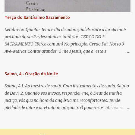
Para que sejamos dignos das promessas de Cristo. Amém.
Terço do Santíssimo Sacramento
Lembrete: Quinta- feira é dia de adoração! Procure a igreja mais
próxima de você e descubra os horários. TERÇO DO S.
SACRAMENTO (Terço comum) No principio: Credo Pai-Nosso 3
Ave-Marias Contas grandes: Ó meu Jesus, que ai estais
Sacramentado, não permitais que eu viva sem Vós, nem morta em
pecado. Uni o meu coração ao Vosso e o Vosso ao meu, e, nem sem
Vós morra eu! Nas contas pequenas: Sacramento de Amor!
Salmo, 4 - Oração da Noite
Misericórdia Senhor! Glória ao Pai: Cristo pão da vida e remédio
Salmo, 4 1. Ao mestre de canto. Com instrumentos de corda. Salmo
que nos salva, dá-nos Vossa força, Vosso perdão e a Vossa
de Davi. 2. Quando vos invoco, respondei-me, ó Deus de minha
misericórdia. (no fim) Rezar 3 vezes: Louvores e graças se deem a
justiça, vós que na hora da angústia me reconfortastes. Tende
cada momento ao Santíssimo e Diviníssimo Sacramento.
piedade de mim e ouvi minha oração. 3. Ó poderosos, até quando
tereis o coração endurecido, no amor das vaidades e na busca da
mentira? 4. O Senhor escolheu como eleito uma pessoa admirável,
o Senhor me ouviu quando o invoquei. 5. Tremei, mas sem pecar;