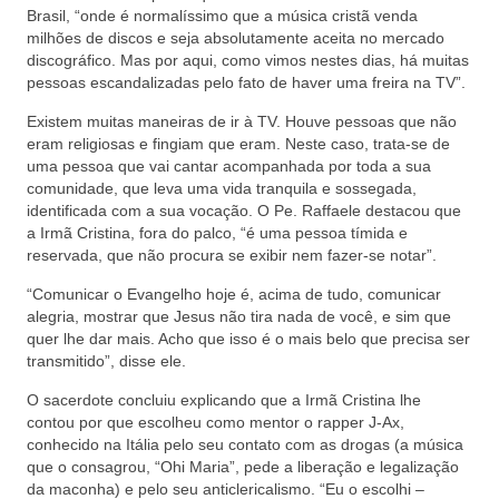
Brasil, “onde é normalíssimo que a música cristã venda
milhões de discos e seja absolutamente aceita no mercado
discográfico. Mas por aqui, como vimos nestes dias, há muitas
pessoas escandalizadas pelo fato de haver uma freira na TV”.
Existem muitas maneiras de ir à TV. Houve pessoas que não
eram religiosas e fingiam que eram. Neste caso, trata-se de
uma pessoa que vai cantar acompanhada por toda a sua
comunidade, que leva uma vida tranquila e sossegada,
identificada com a sua vocação. O Pe. Raffaele destacou que
a Irmã Cristina, fora do palco, “é uma pessoa tímida e
reservada, que não procura se exibir nem fazer-se notar”.
“Comunicar o Evangelho hoje é, acima de tudo, comunicar
alegria, mostrar que Jesus não tira nada de você, e sim que
quer lhe dar mais. Acho que isso é o mais belo que precisa ser
transmitido”, disse ele.
O sacerdote concluiu explicando que a Irmã Cristina lhe
contou por que escolheu como mentor o rapper J-Ax,
conhecido na Itália pelo seu contato com as drogas (a música
que o consagrou, “Ohi Maria”, pede a liberação e legalização
da maconha) e pelo seu anticlericalismo. “Eu o escolhi –