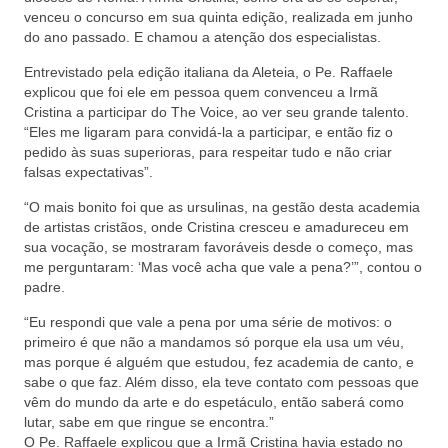
venceu o concurso em sua quinta edição, realizada em junho
do ano passado. E chamou a atenção dos especialistas.
Entrevistado pela edição italiana da Aleteia, o Pe. Raffaele
explicou que foi ele em pessoa quem convenceu a Irmã
Cristina a participar do The Voice, ao ver seu grande talento.
“Eles me ligaram para convidá-la a participar, e então fiz o
pedido às suas superioras, para respeitar tudo e não criar
falsas expectativas”.
“O mais bonito foi que as ursulinas, na gestão desta academia
de artistas cristãos, onde Cristina cresceu e amadureceu em
sua vocação, se mostraram favoráveis desde o começo, mas
me perguntaram: ‘Mas você acha que vale a pena?’”, contou o
padre.
“Eu respondi que vale a pena por uma série de motivos: o
primeiro é que não a mandamos só porque ela usa um véu,
mas porque é alguém que estudou, fez academia de canto, e
sabe o que faz. Além disso, ela teve contato com pessoas que
vêm do mundo da arte e do espetáculo, então saberá como
lutar, sabe em que ringue se encontra.”
O Pe. Raffaele explicou que a Irmã Cristina havia estado no