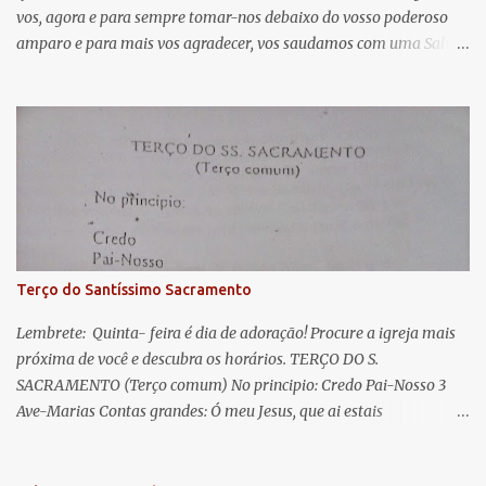
vos, agora e para sempre tomar-nos debaixo do vosso poderoso
i
amparo e para mais vos agradecer, vos saudamos com uma Salve
o
Rainha: Salve Rainha , Mãe de misericórdia, vida, doçura,
s
esperança nossa, salve! A vós bradamos os degredados filhos de
Eva, a vós suspiramos, gemendo e chorando neste vale de
lágrimas. Eia, pois, Advogada nossa, estes vossos olhos
misericordiosos a nós volvei, e depois deste desterro, mostrai-nos
Jesus. Bendito é o fruto do vosso ventre, ó clemente, ó piedosa, ó
doce e sempre Virgem Maria. Rogai por nós Santa Mãe de Deus.
Para que sejamos dignos das promessas de Cristo. Amém.
Terço do Santíssimo Sacramento
Lembrete: Quinta- feira é dia de adoração! Procure a igreja mais
próxima de você e descubra os horários. TERÇO DO S.
SACRAMENTO (Terço comum) No principio: Credo Pai-Nosso 3
Ave-Marias Contas grandes: Ó meu Jesus, que ai estais
Sacramentado, não permitais que eu viva sem Vós, nem morta em
pecado. Uni o meu coração ao Vosso e o Vosso ao meu, e, nem sem