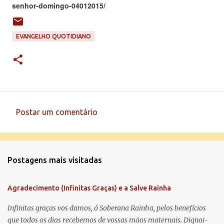
senhor-domingo-04012015/
EVANGELHO QUOTIDIANO
Postar um comentário
C
o
m
Postagens mais visitadas
e
n
Agradecimento (Infinitas Graças) e a Salve Rainha
t
á
Infinitas graças vos damos, ó Soberana Rainha, pelos benefícios
que todos os dias recebemos de vossas mãos maternais. Dignai-
r