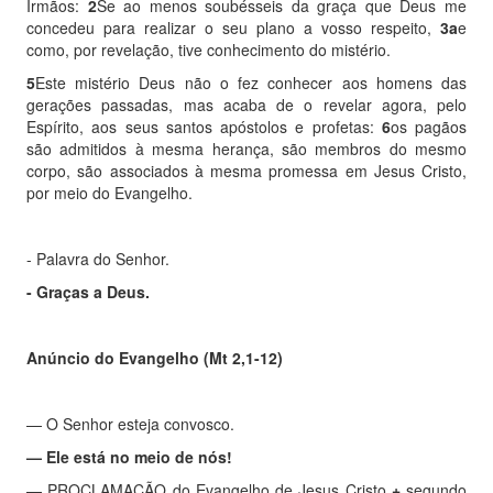
Irmãos:
2
Se ao menos soubésseis da graça que Deus me
concedeu para realizar o seu plano a vosso respeito,
3a
e
como, por revelação, tive conhecimento do mistério.
5
Este mistério Deus não o fez conhecer aos homens das
gerações passadas, mas acaba de o revelar agora, pelo
Espírito, aos seus santos apóstolos e profetas:
6
os pagãos
são admitidos à mesma herança, são membros do mesmo
corpo, são associados à mesma promessa em Jesus Cristo,
por meio do Evangelho.
- Palavra do Senhor.
- Graças a Deus.
Anúncio do Evangelho (Mt 2,1-12)
— O Senhor esteja convosco.
— Ele está no meio de nós!
— PROCLAMAÇÃO do Evangelho de Jesus Cristo
+
segundo