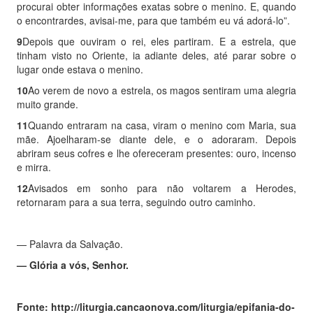
procurai obter informações exatas sobre o menino. E, quando
o encontrardes, avisai-me, para que também eu vá adorá-lo”.
9
Depois que ouviram o rei, eles partiram. E a estrela, que
tinham visto no Oriente, ia adiante deles, até parar sobre o
lugar onde estava o menino.
10
Ao verem de novo a estrela, os magos sentiram uma alegria
muito grande.
11
Quando entraram na casa, viram o menino com Maria, sua
mãe. Ajoelharam-se diante dele, e o adoraram. Depois
abriram seus cofres e lhe ofereceram presentes: ouro, incenso
e mirra.
12
Avisados em sonho para não voltarem a Herodes,
retornaram para a sua terra, seguindo outro caminho.
— Palavra da Salvação.
— Glória a vós, Senhor.
Fonte: http://liturgia.cancaonova.com/liturgia/epifania-do-