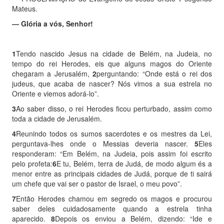
Mateus.
— Glória a vós, Senhor!
1
Tendo nascido Jesus na cidade de Belém, na Judeia, no
tempo do rei Herodes, eis que alguns magos do Oriente
chegaram a Jerusalém,
2
perguntando: “Onde está o rei dos
judeus, que acaba de nascer? Nós vimos a sua estrela no
Oriente e viemos adorá-lo”.
3
Ao saber disso, o rei Herodes ficou perturbado, assim como
toda a cidade de Jerusalém.
4
Reunindo todos os sumos sacerdotes e os mestres da Lei,
perguntava-lhes onde o Messias deveria nascer.
5
Eles
responderam: “Em Belém, na Judeia, pois assim foi escrito
pelo profeta:
6
E tu, Belém, terra de Judá, de modo algum és a
menor entre as principais cidades de Judá, porque de ti sairá
um chefe que vai ser o pastor de Israel, o meu povo”.
7
Então Herodes chamou em segredo os magos e procurou
saber deles cuidadosamente quando a estrela tinha
aparecido.
8
Depois os enviou a Belém, dizendo: “Ide e