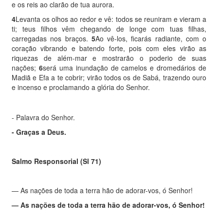
e os reis ao clarão de tua aurora.
4
Levanta os olhos ao redor e vê: todos se reuniram e vieram a
ti; teus filhos vêm chegando de longe com tuas filhas,
carregadas nos braços.
5
Ao vê-los, ficarás radiante, com o
coração vibrando e batendo forte, pois com eles virão as
riquezas de além-mar e mostrarão o poderio de suas
nações;
6
será uma inundação de camelos e dromedários de
Madiã e Efa a te cobrir; virão todos os de Sabá, trazendo ouro
e incenso e proclamando a glória do Senhor.
- Palavra do Senhor.
- Graças a Deus.
Salmo Responsorial (Sl 71)
— As nações de toda a terra hão de adorar-vos, ó Senhor!
—
As nações de toda a terra hão de adorar-vos, ó Senhor!