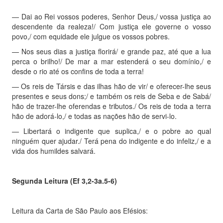
— Dai ao Rei vossos poderes, Senhor Deus,/ vossa justiça ao
descendente da realeza!/ Com justiça ele governe o vosso
povo,/ com equidade ele julgue os vossos pobres.
— Nos seus dias a justiça florirá/ e grande paz, até que a lua
perca o brilho!/ De mar a mar estenderá o seu domínio,/ e
desde o rio até os confins de toda a terra!
— Os reis de Társis e das ilhas hão de vir/ e oferecer-lhe seus
presentes e seus dons;/ e também os reis de Seba e de Sabá/
hão de trazer-lhe oferendas e tributos./ Os reis de toda a terra
hão de adorá-lo,/ e todas as nações hão de servi-lo.
— Libertará o indigente que suplica,/ e o pobre ao qual
ninguém quer ajudar./ Terá pena do indigente e do infeliz,/ e a
vida dos humildes salvará.
Segunda Leitura (Ef 3,2-3a.5-6)
Leitura da Carta de São Paulo aos Efésios: