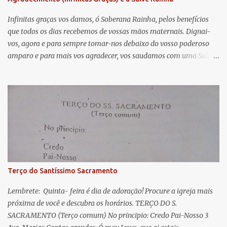
t
á
Infinitas graças vos damos, ó Soberana Rainha, pelos benefícios
que todos os dias recebemos de vossas mãos maternais. Dignai-
r
vos, agora e para sempre tomar-nos debaixo do vosso poderoso
i
amparo e para mais vos agradecer, vos saudamos com uma Salve
o
Rainha: Salve Rainha , Mãe de misericórdia, vida, doçura,
s
esperança nossa, salve! A vós bradamos os degredados filhos de
Eva, a vós suspiramos, gemendo e chorando neste vale de
lágrimas. Eia, pois, Advogada nossa, estes vossos olhos
misericordiosos a nós volvei, e depois deste desterro, mostrai-nos
Jesus. Bendito é o fruto do vosso ventre, ó clemente, ó piedosa, ó
doce e sempre Virgem Maria. Rogai por nós Santa Mãe de Deus.
Para que sejamos dignos das promessas de Cristo. Amém.
Terço do Santíssimo Sacramento
Lembrete: Quinta- feira é dia de adoração! Procure a igreja mais
próxima de você e descubra os horários. TERÇO DO S.
SACRAMENTO (Terço comum) No principio: Credo Pai-Nosso 3