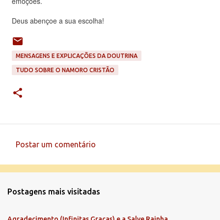
emoções.
Deus abençoe a sua escolha!
MENSAGENS E EXPLICAÇÕES DA DOUTRINA
TUDO SOBRE O NAMORO CRISTÃO
Postar um comentário
C
o
m
Postagens mais visitadas
e
n
Agradecimento (Infinitas Graças) e a Salve Rainha