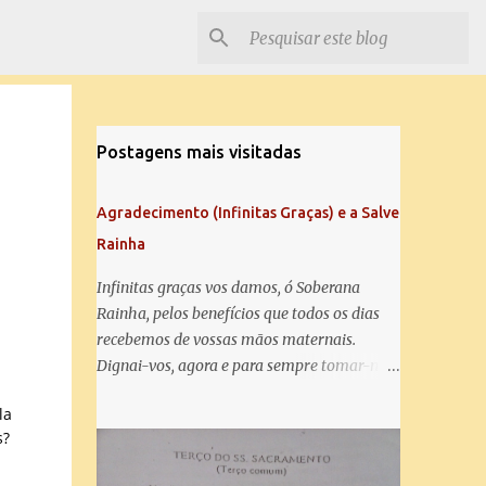
Postagens mais visitadas
Agradecimento (Infinitas Graças) e a Salve
Rainha
Infinitas graças vos damos, ó Soberana
Rainha, pelos benefícios que todos os dias
recebemos de vossas mãos maternais.
Dignai-vos, agora e para sempre tomar-nos
debaixo do vosso poderoso amparo e para
la
mais vos agradecer, vos saudamos com uma
s?
Salve Rainha: Salve Rainha , Mãe de
misericórdia, vida, doçura, esperança nossa,