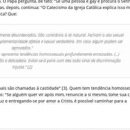
. O Papa pergunta, de fato: "Se uma pessoa é gay e procura o Sen
, depois, continua: "O Catecismo da Igreja Católica explica isso m
ica? Que:
mente desordenados. São contrários à lei natural. Fecham o ato sexual
ementaridade afetiva e sexual verdadeira. Em caso algum podem ser
aprovados."
 apresenta tendências homossexuais profundamente enraizadas. (...)
o e delicadeza. Evitar-se-á para com eles todo sinal de discriminação
injusta." [2]
xuais são chamadas à castidade" [3]. Quem tem tendência homosse
os: "Se alguém quer vir após mim, renuncie a si mesmo, tome sua c
ruz e entregando-se por amor a Cristo, é possível caminhar para a