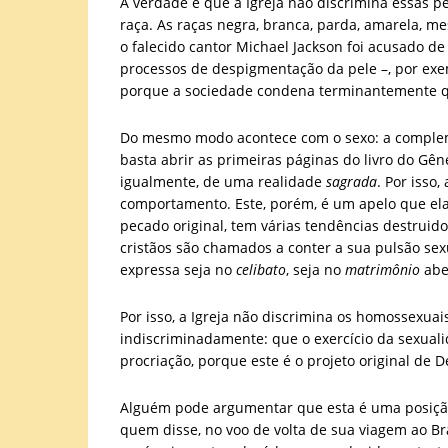
A verdade é que a Igreja não discrimina essas p
raça. As raças negra, branca, parda, amarela, m
o falecido cantor Michael Jackson foi acusado de
processos de despigmentação da pele –, por exemp
porque a sociedade condena terminantemente qua
Do mesmo modo acontece com o sexo: a complem
basta abrir as primeiras páginas do livro do Gên
igualmente, de uma realidade
sagrada
. Por isso
comportamento. Este, porém, é um apelo que ela 
pecado original, tem várias tendências destruido
cristãos são chamados a conter a sua pulsão sexu
expressa seja no
celibato
, seja no
matrimônio
abe
Por isso, a Igreja não discrimina os homossexuais
indiscriminadamente: que o exercício da sexuali
procriação, porque este é o projeto original de D
Alguém pode argumentar que esta é uma posição i
quem disse, no voo de volta de sua viagem ao Bra