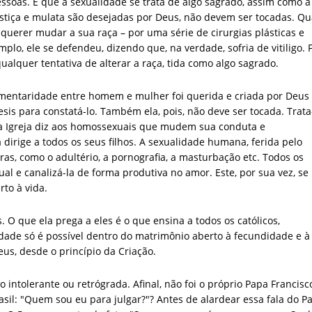
essoas. É que a sexualidade se trata de algo sagrado, assim como a
estiça e mulata são desejadas por Deus, não devem ser tocadas. Q
 querer mudar a sua raça – por uma série de cirurgias plásticas e
lo, ele se defendeu, dizendo que, na verdade, sofria de vitiligo. F
lquer tentativa de alterar a raça, tida como algo sagrado.
entaridade entre homem e mulher foi querida e criada por Deus 
esis para constatá-lo. Também ela, pois, não deve ser tocada. Trata
, a Igreja diz aos homossexuais que mudem sua conduta e
dirige a todos os seus filhos. A sexualidade humana, ferida pelo
ras, como o adultério, a pornografia, a masturbação etc. Todos os
al e canalizá-la de forma produtiva no amor. Este, por sua vez, se
rto à vida.
. O que ela prega a eles é o que ensina a todos os católicos,
dade só é possível dentro do matrimônio aberto à fecundidade e à
eus, desde o princípio da Criação.
ntolerante ou retrógrada. Afinal, não foi o próprio Papa Francisc
sil: "Quem sou eu para julgar?"? Antes de alardear essa fala do P