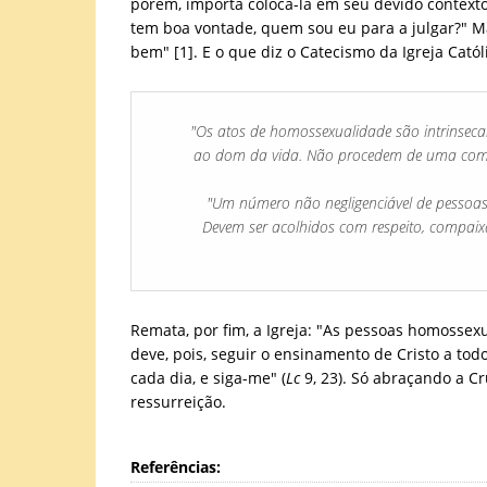
porém, importa colocá-la em seu devido contexto
tem boa vontade, quem sou eu para a julgar?" Mas
bem" [1]. E o que diz o Catecismo da Igreja Catól
"Os atos de homossexualidade são intrinseca
ao dom da vida. Não procedem de uma compl
"Um número não negligenciável de pessoas
Devem ser acolhidos com respeito, compaixã
Remata, por fim, a Igreja: "As pessoas homosse
deve, pois, seguir o ensinamento de Cristo a tod
cada dia, e siga-me" (
Lc
9, 23). Só abraçando a C
ressurreição.
Referências: