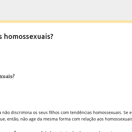
Pular para o conteúdo principal
os homossexuais?
xuais?
a não discrimina os seus filhos com tendências homossexuais. Se e
 que, então, não age da mesma forma com relação aos homossexuai