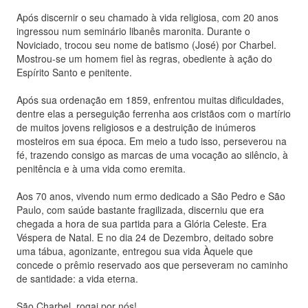
Após discernir o seu chamado à vida religiosa, com 20 anos
ingressou num seminário libanês maronita. Durante o
Noviciado, trocou seu nome de batismo (José) por Charbel.
Mostrou-se um homem fiel às regras, obediente à ação do
Espírito Santo e penitente.
Após sua ordenação em 1859, enfrentou muitas dificuldades,
dentre elas a perseguição ferrenha aos cristãos com o martírio
de muitos jovens religiosos e a destruição de inúmeros
mosteiros em sua época. Em meio a tudo isso, perseverou na
fé, trazendo consigo as marcas de uma vocação ao silêncio, à
penitência e à uma vida como eremita.
Aos 70 anos, vivendo num ermo dedicado a São Pedro e São
Paulo, com saúde bastante fragilizada, discerniu que era
chegada a hora de sua partida para a Glória Celeste. Era
Véspera de Natal. E no dia 24 de Dezembro, deitado sobre
uma tábua, agonizante, entregou sua vida Àquele que
concede o prêmio reservado aos que perseveram no caminho
de santidade: a vida eterna.
São Charbel, rogai por nós!