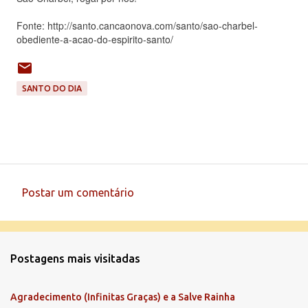
Fonte: http://santo.cancaonova.com/santo/sao-charbel-
obediente-a-acao-do-espirito-santo/
SANTO DO DIA
Postar um comentário
C
o
m
Postagens mais visitadas
e
n
Agradecimento (Infinitas Graças) e a Salve Rainha
t