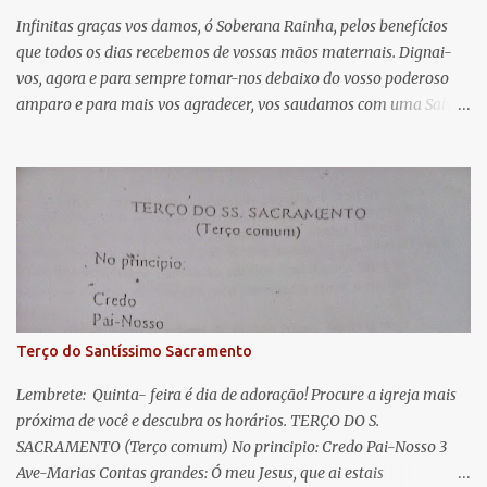
á
Infinitas graças vos damos, ó Soberana Rainha, pelos benefícios
que todos os dias recebemos de vossas mãos maternais. Dignai-
r
vos, agora e para sempre tomar-nos debaixo do vosso poderoso
i
amparo e para mais vos agradecer, vos saudamos com uma Salve
o
Rainha: Salve Rainha , Mãe de misericórdia, vida, doçura,
s
esperança nossa, salve! A vós bradamos os degredados filhos de
Eva, a vós suspiramos, gemendo e chorando neste vale de
lágrimas. Eia, pois, Advogada nossa, estes vossos olhos
misericordiosos a nós volvei, e depois deste desterro, mostrai-nos
Jesus. Bendito é o fruto do vosso ventre, ó clemente, ó piedosa, ó
doce e sempre Virgem Maria. Rogai por nós Santa Mãe de Deus.
Para que sejamos dignos das promessas de Cristo. Amém.
Terço do Santíssimo Sacramento
Lembrete: Quinta- feira é dia de adoração! Procure a igreja mais
próxima de você e descubra os horários. TERÇO DO S.
SACRAMENTO (Terço comum) No principio: Credo Pai-Nosso 3
Ave-Marias Contas grandes: Ó meu Jesus, que ai estais