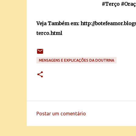
#Terço #Ora
Veja Também em: http://botefeamor.blog
terco.html
MENSAGENS E EXPLICAÇÕES DA DOUTRINA
Postar um comentário
C
o