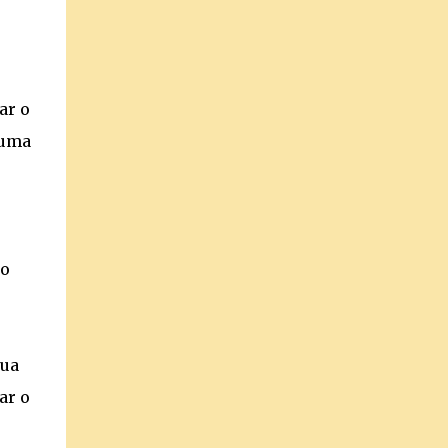
ar o
 uma
no
sua
ar o