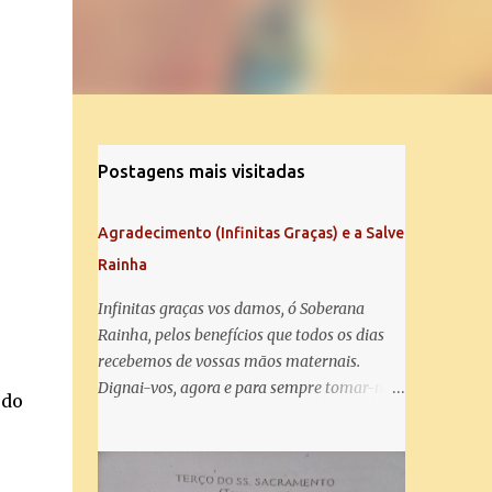
Postagens mais visitadas
Agradecimento (Infinitas Graças) e a Salve
Rainha
Infinitas graças vos damos, ó Soberana
Rainha, pelos benefícios que todos os dias
recebemos de vossas mãos maternais.
Dignai-vos, agora e para sempre tomar-nos
 do
debaixo do vosso poderoso amparo e para
mais vos agradecer, vos saudamos com uma
Salve Rainha: Salve Rainha , Mãe de