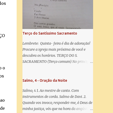
misericórdia, vida, doçura, esperança nossa,
los
salve! A vós bradamos os degredados filhos
de Eva, a vós suspiramos, gemendo e
chorando neste vale de lágrimas. Eia, pois,
Advogada nossa, estes vossos olhos
misericordiosos a nós volvei, e depois deste
Terço do Santíssimo Sacramento
ÇO
desterro, mostrai-nos Jesus. Bendito é o
fruto do vosso ventre, ó clemente, ó piedosa,
Lembrete: Quinta- feira é dia de adoração!
ó doce e sempre Virgem Maria. Rogai por
Procure a igreja mais próxima de você e
nós Santa Mãe de Deus. Para que sejamos
descubra os horários. TERÇO DO S.
dignos das promessas de Cristo. Amém.
SACRAMENTO (Terço comum) No principio:
o o
Credo Pai-Nosso 3 Ave-Marias Contas
grandes: Ó meu Jesus, que ai estais
os
Sacramentado, não permitais que eu viva
Salmo, 4 - Oração da Noite
sem Vós, nem morta em pecado. Uni o meu
Salmo, 4 1. Ao mestre de canto. Com
coração ao Vosso e o Vosso ao meu, e, nem
instrumentos de corda. Salmo de Davi. 2.
sem Vós morra eu! Nas contas pequenas:
 ao
Quando vos invoco, respondei-me, ó Deus de
Sacramento de Amor! Misericórdia Senhor!
 de
minha justiça, vós que na hora da angústia
Glória ao Pai: Cristo pão da vida e remédio