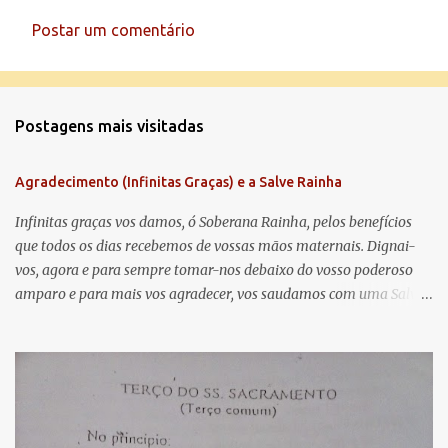
Postar um comentário
C
o
m
Postagens mais visitadas
e
n
Agradecimento (Infinitas Graças) e a Salve Rainha
t
á
Infinitas graças vos damos, ó Soberana Rainha, pelos benefícios
que todos os dias recebemos de vossas mãos maternais. Dignai-
r
vos, agora e para sempre tomar-nos debaixo do vosso poderoso
i
amparo e para mais vos agradecer, vos saudamos com uma Salve
o
Rainha: Salve Rainha , Mãe de misericórdia, vida, doçura,
s
esperança nossa, salve! A vós bradamos os degredados filhos de
Eva, a vós suspiramos, gemendo e chorando neste vale de
lágrimas. Eia, pois, Advogada nossa, estes vossos olhos
misericordiosos a nós volvei, e depois deste desterro, mostrai-nos
Jesus. Bendito é o fruto do vosso ventre, ó clemente, ó piedosa, ó