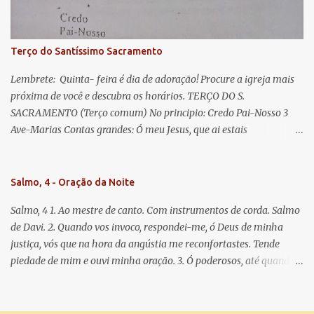
doce e sempre Virgem Maria. Rogai por nós Santa Mãe de Deus.
Para que sejamos dignos das promessas de Cristo. Amém.
Terço do Santíssimo Sacramento
Lembrete: Quinta- feira é dia de adoração! Procure a igreja mais
próxima de você e descubra os horários. TERÇO DO S.
SACRAMENTO (Terço comum) No principio: Credo Pai-Nosso 3
Ave-Marias Contas grandes: Ó meu Jesus, que ai estais
Sacramentado, não permitais que eu viva sem Vós, nem morta em
pecado. Uni o meu coração ao Vosso e o Vosso ao meu, e, nem sem
Vós morra eu! Nas contas pequenas: Sacramento de Amor!
Salmo, 4 - Oração da Noite
Misericórdia Senhor! Glória ao Pai: Cristo pão da vida e remédio
Salmo, 4 1. Ao mestre de canto. Com instrumentos de corda. Salmo
que nos salva, dá-nos Vossa força, Vosso perdão e a Vossa
de Davi. 2. Quando vos invoco, respondei-me, ó Deus de minha
misericórdia. (no fim) Rezar 3 vezes: Louvores e graças se deem a
justiça, vós que na hora da angústia me reconfortastes. Tende
cada momento ao Santíssimo e Diviníssimo Sacramento.
piedade de mim e ouvi minha oração. 3. Ó poderosos, até quando
tereis o coração endurecido, no amor das vaidades e na busca da
mentira? 4. O Senhor escolheu como eleito uma pessoa admirável,
o Senhor me ouviu quando o invoquei. 5. Tremei, mas sem pecar;