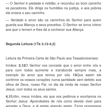
—
O Senhor é piedade e retidão, e reconduz ao bom caminho
os pecadores. Ele dirige os humildes na justiça, e aos pobres
ele ensina o seu caminho.
—
Verdade e amor são os caminhos do Senhor para quem
guarda sua Aliança e seus preceitos. O Senhor se torna íntimo
aos que o temem e lhes dá a conhecer sua Aliança.
Segunda Leitura (1
Ts 3,12-4,2)
Leitura da
Primeira Carta de São Paulo aos Tessalonicenses:
Irmãos:
3,12
O Senhor vos conceda que o amor entre vós e
para com todos aumente e transborde sempre mais, a
exemplo do amor que temos por vós.
13
Que assim ele
confirme os vossos corações numa santidade sem defeito aos
olhos de Deus, nosso Pai, no dia da vinda de nosso Senhor
Jesus, com todos os seus santos.
4,1
Enfim, meus irmãos, eis que vos pedimos e exortamos no
Senhor Jesus: Aprendestes de nós como deveis viver para
agradar a Deus, e já estais vivendo assim. Fazei progressos