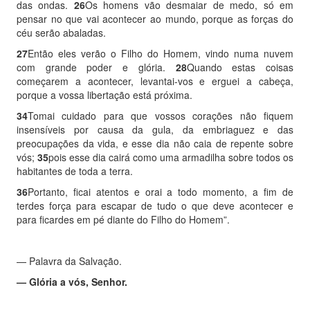
das ondas.
26
Os homens vão desmaiar de medo, só em
pensar no que vai acontecer ao mundo, porque as forças do
céu serão abaladas.
27
Então eles verão o Filho do Homem, vindo numa nuvem
com grande poder e glória.
28
Quando estas coisas
começarem a acontecer, levantai-vos e erguei a cabeça,
porque a vossa libertação está próxima.
34
Tomai cuidado para que vossos corações não fiquem
insensíveis por causa da gula, da embriaguez e das
preocupações da vida, e esse dia não caia de repente sobre
vós;
35
pois esse dia cairá como uma armadilha sobre todos os
habitantes de toda a terra.
36
Portanto, ficai atentos e orai a todo momento, a fim de
terdes força para escapar de tudo o que deve acontecer e
para ficardes em pé diante do Filho do Homem”.
— Palavra da Salvação.
— Glória a vós, Senhor.