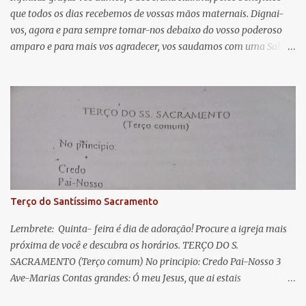
que todos os dias recebemos de vossas mãos maternais. Dignai-
r
vos, agora e para sempre tomar-nos debaixo do vosso poderoso
i
amparo e para mais vos agradecer, vos saudamos com uma Salve
o
Rainha: Salve Rainha , Mãe de misericórdia, vida, doçura,
s
esperança nossa, salve! A vós bradamos os degredados filhos de
Eva, a vós suspiramos, gemendo e chorando neste vale de
lágrimas. Eia, pois, Advogada nossa, estes vossos olhos
misericordiosos a nós volvei, e depois deste desterro, mostrai-nos
Jesus. Bendito é o fruto do vosso ventre, ó clemente, ó piedosa, ó
doce e sempre Virgem Maria. Rogai por nós Santa Mãe de Deus.
Para que sejamos dignos das promessas de Cristo. Amém.
Terço do Santíssimo Sacramento
Lembrete: Quinta- feira é dia de adoração! Procure a igreja mais
próxima de você e descubra os horários. TERÇO DO S.
SACRAMENTO (Terço comum) No principio: Credo Pai-Nosso 3
Ave-Marias Contas grandes: Ó meu Jesus, que ai estais
Sacramentado, não permitais que eu viva sem Vós, nem morta em