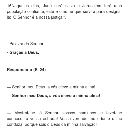
16
Naqueles dias, Judá será salvo e Jerusalém terá uma
população confiante; este é o nome que servirá para designá-
la: ‘O Senhor é a nossa justiça’”.
- Palavra do Senhor.
- Graças a Deus.
Responsório
(Sl 24)
—
Senhor meu Deus, a vós elevo a minha alma!
—
Senhor meu Deus, a vós elevo a minha alma!
—
Mostrai-me, ó Senhor, vossos caminhos, e fazei-me
conhecer a vossa estrada! Vossa verdade me oriente e me
conduza, porque sois o Deus da minha salvação!