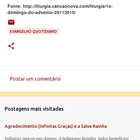
Fonte: http://liturgia.cancaonova.com/liturgia/1o-
domingo-do-advento-29112015/
EVANGELHO QUOTIDIANO
Postar um comentário
C
o
m
Postagens mais visitadas
e
n
Agradecimento (Infinitas Graças) e a Salve Rainha
t
á
Infinitas graças vos damos, ó Soberana Rainha, pelos benefícios