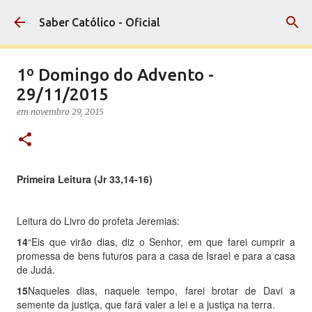
Pular para o conteúdo principal
Saber Católico - Oficial
1º Domingo do Advento -
29/11/2015
em
novembro 29, 2015
Primeira Leitura (
Jr 33,14-16)
Leitura do
Livro do profeta Jeremias:
14
“
Eis que virão dias, diz o Senhor, em que farei cumprir a
promessa de bens futuros para a casa de Israel e para a casa
de Judá.
15
Naqueles dias, naquele tempo, farei brotar de Davi a
semente da justiça, que fará valer a lei e a justiça na terra.