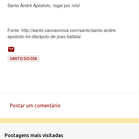
Santo André Apóstolo, rogai por nós!
Fonte: http://santo.cancaonova.com/santo/santo-andre-
apostolo-foi-discipulo-de-joao-batista/
SANTO DO DIA
Postar um comentário
C
o
m
Postagens mais visitadas
e