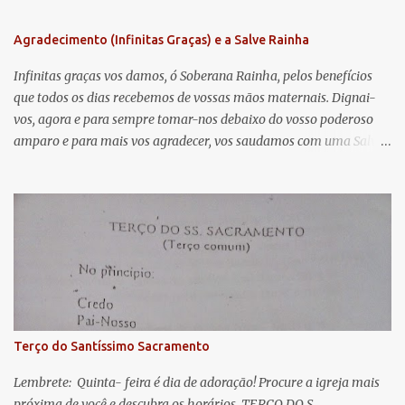
n
Agradecimento (Infinitas Graças) e a Salve Rainha
t
á
Infinitas graças vos damos, ó Soberana Rainha, pelos benefícios
que todos os dias recebemos de vossas mãos maternais. Dignai-
r
vos, agora e para sempre tomar-nos debaixo do vosso poderoso
i
amparo e para mais vos agradecer, vos saudamos com uma Salve
o
Rainha: Salve Rainha , Mãe de misericórdia, vida, doçura,
s
esperança nossa, salve! A vós bradamos os degredados filhos de
Eva, a vós suspiramos, gemendo e chorando neste vale de
lágrimas. Eia, pois, Advogada nossa, estes vossos olhos
misericordiosos a nós volvei, e depois deste desterro, mostrai-nos
Jesus. Bendito é o fruto do vosso ventre, ó clemente, ó piedosa, ó
doce e sempre Virgem Maria. Rogai por nós Santa Mãe de Deus.
Para que sejamos dignos das promessas de Cristo. Amém.
Terço do Santíssimo Sacramento
Lembrete: Quinta- feira é dia de adoração! Procure a igreja mais
próxima de você e descubra os horários. TERÇO DO S.