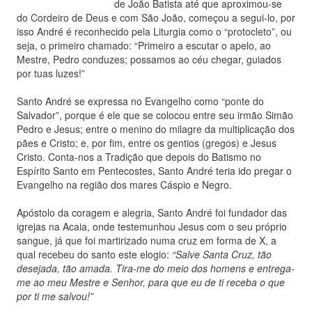
de João Batista até que aproximou-se
do Cordeiro de Deus e com São João, começou a segui-lo, por
isso André é reconhecido pela Liturgia como o “protocleto”, ou
seja, o primeiro chamado: “Primeiro a escutar o apelo, ao
Mestre, Pedro conduzes; possamos ao céu chegar, guiados
por tuas luzes!”
Santo André se expressa no Evangelho como “ponte do
Salvador”, porque é ele que se colocou entre seu irmão Simão
Pedro e Jesus; entre o menino do milagre da multiplicação dos
pães e Cristo; e, por fim, entre os gentios (gregos) e Jesus
Cristo. Conta-nos a Tradição que depois do Batismo no
Espírito Santo em Pentecostes, Santo André teria ido pregar o
Evangelho na região dos mares Cáspio e Negro.
Apóstolo da coragem e alegria, Santo André foi fundador das
igrejas na Acaia, onde testemunhou Jesus com o seu próprio
sangue, já que foi martirizado numa cruz em forma de X, a
qual recebeu do santo este elogio:
“Salve Santa Cruz, tão
desejada, tão amada. Tira-me do meio dos homens e entrega-
me ao meu Mestre e Senhor, para que eu de ti receba o que
por ti me salvou!”