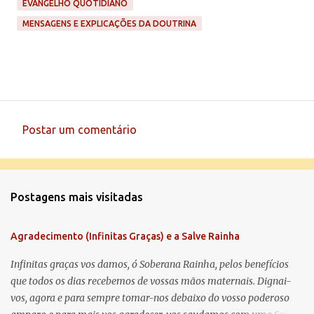
EVANGELHO QUOTIDIANO
MENSAGENS E EXPLICAÇÕES DA DOUTRINA
Postar um comentário
C
o
m
Postagens mais visitadas
e
n
Agradecimento (Infinitas Graças) e a Salve Rainha
t
á
Infinitas graças vos damos, ó Soberana Rainha, pelos benefícios
que todos os dias recebemos de vossas mãos maternais. Dignai-
r
vos, agora e para sempre tomar-nos debaixo do vosso poderoso
i