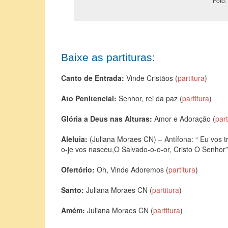
Foto
Baixe as partituras:
Canto de Entrada:
Vinde Cristãos (
partitura
)
Ato Penitencial:
Senhor, rei da paz (
partitura
)
Glória a Deus nas Alturas:
Amor e Adoração (
part
Aleluia:
(Juliana Moraes CN) – Antífona: “ Eu vos 
o-je vos nasceu,O Salvado-o-o-or, Cristo O Senhor”
Ofertório:
Oh, Vinde Adoremos (
partitura
)
Santo:
Juliana Moraes CN (
partitura
)
Amém:
Juliana Moraes CN (
partitura
)