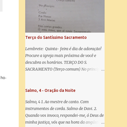
misericórdia, vida, doçura, esperança nossa,
salve! A vós bradamos os degredados filhos
de Eva, a vós suspiramos, gemendo e
chorando neste vale de lágrimas. Eia, pois,
Advogada nossa, estes vossos olhos
misericordiosos a nós volvei, e depois deste
Terço do Santíssimo Sacramento
desterro, mostrai-nos Jesus. Bendito é o
fruto do vosso ventre, ó clemente, ó piedosa,
Lembrete: Quinta- feira é dia de adoração!
ó doce e sempre Virgem Maria. Rogai por
Procure a igreja mais próxima de você e
nós Santa Mãe de Deus. Para que sejamos
descubra os horários. TERÇO DO S.
dignos das promessas de Cristo. Amém.
SACRAMENTO (Terço comum) No principio:
Credo Pai-Nosso 3 Ave-Marias Contas
 ho-
grandes: Ó meu Jesus, que ai estais
Sacramentado, não permitais que eu viva
Salmo, 4 - Oração da Noite
sem Vós, nem morta em pecado. Uni o meu
Salmo, 4 1. Ao mestre de canto. Com
coração ao Vosso e o Vosso ao meu, e, nem
instrumentos de corda. Salmo de Davi. 2.
sem Vós morra eu! Nas contas pequenas:
Quando vos invoco, respondei-me, ó Deus de
Sacramento de Amor! Misericórdia Senhor!
minha justiça, vós que na hora da angústia
Glória ao Pai: Cristo pão da vida e remédio