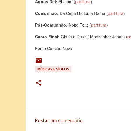
Agnus Dei:
Shalom (
partitura
)
Comunhão:
Da Cepa Brotou a Rama (
partitura
)
Pós-Comunhão:
Noite Feliz (
partitura
)
Canto Final:
Glória a Deus ( Monsenhor Jonas) (
pa
Fonte Canção Nova
MÚSICAS E VÍDEOS
Postar um comentário
C