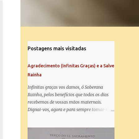
Postagens mais visitadas
Agradecimento (Infinitas Graças) e a Salve
Rainha
Infinitas graças vos damos, ó Soberana
Rainha, pelos benefícios que todos os dias
recebemos de vossas mãos maternais.
Dignai-vos, agora e para sempre tomar-nos
debaixo do vosso poderoso amparo e para
mais vos agradecer, vos saudamos com uma
Salve Rainha: Salve Rainha , Mãe de