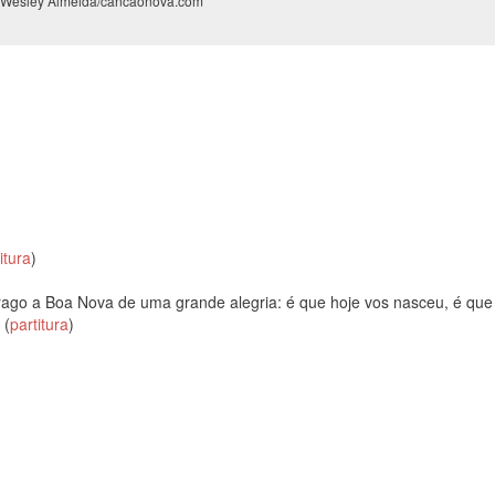
: Wesley Almeida/cancaonova.com
itura
)
trago a Boa Nova de uma grande alegria: é que hoje vos nasceu, é que
 (
partitura
)