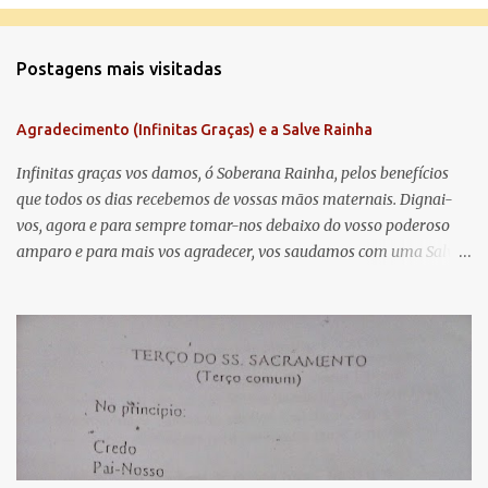
o
m
Postagens mais visitadas
e
n
Agradecimento (Infinitas Graças) e a Salve Rainha
t
á
Infinitas graças vos damos, ó Soberana Rainha, pelos benefícios
que todos os dias recebemos de vossas mãos maternais. Dignai-
r
vos, agora e para sempre tomar-nos debaixo do vosso poderoso
i
amparo e para mais vos agradecer, vos saudamos com uma Salve
o
Rainha: Salve Rainha , Mãe de misericórdia, vida, doçura,
s
esperança nossa, salve! A vós bradamos os degredados filhos de
Eva, a vós suspiramos, gemendo e chorando neste vale de
lágrimas. Eia, pois, Advogada nossa, estes vossos olhos
misericordiosos a nós volvei, e depois deste desterro, mostrai-nos
Jesus. Bendito é o fruto do vosso ventre, ó clemente, ó piedosa, ó
doce e sempre Virgem Maria. Rogai por nós Santa Mãe de Deus.
Para que sejamos dignos das promessas de Cristo. Amém.