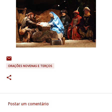
ORAÇÕES NOVENAS E TERÇOS
Postar um comentário
C