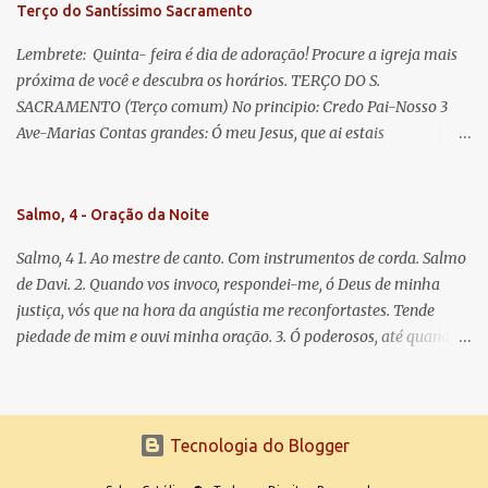
Terço do Santíssimo Sacramento
Lembrete: Quinta- feira é dia de adoração! Procure a igreja mais
próxima de você e descubra os horários. TERÇO DO S.
SACRAMENTO (Terço comum) No principio: Credo Pai-Nosso 3
Ave-Marias Contas grandes: Ó meu Jesus, que ai estais
Sacramentado, não permitais que eu viva sem Vós, nem morta em
pecado. Uni o meu coração ao Vosso e o Vosso ao meu, e, nem sem
Vós morra eu! Nas contas pequenas: Sacramento de Amor!
Salmo, 4 - Oração da Noite
Misericórdia Senhor! Glória ao Pai: Cristo pão da vida e remédio
Salmo, 4 1. Ao mestre de canto. Com instrumentos de corda. Salmo
que nos salva, dá-nos Vossa força, Vosso perdão e a Vossa
de Davi. 2. Quando vos invoco, respondei-me, ó Deus de minha
misericórdia. (no fim) Rezar 3 vezes: Louvores e graças se deem a
justiça, vós que na hora da angústia me reconfortastes. Tende
cada momento ao Santíssimo e Diviníssimo Sacramento.
piedade de mim e ouvi minha oração. 3. Ó poderosos, até quando
tereis o coração endurecido, no amor das vaidades e na busca da
mentira? 4. O Senhor escolheu como eleito uma pessoa admirável,
o Senhor me ouviu quando o invoquei. 5. Tremei, mas sem pecar;
refleti em vossos corações, quando estiverdes em vossos leitos, e
Tecnologia do Blogger
calai. 6. Oferecei vossos sacrifícios com sinceridade e esperai no