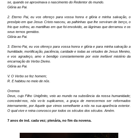
se, quando se aproximava o nascimento do Redentor do mundo.
Glória ao Pai.
2. Eterno Pai, eu vos ofereço para vossa honra e glória e minha salvação, o
presépio em que Jesus Cristo nasceu, as palhinhas que lhe serviram de berço, o
frio que sofreu, as mantilhas em que foi envolvido, as lágrimas que derramou e os
seus ternos gemidos.
Glória ao Pai.
3. Eterno Pai, eu vos ofereço para vossa honra e glória e para minha salvação a
humildade, mortificação, paciência, caridade e todas as virtudes de Jesus Menino,
e vos agradeço, amo e bendigo constantemente por este inefável mistério da
encarnação do Verbo Divino.
Glória ao Pai.
V. O Verbo se fez homem;
R. E habitou no meio de nós.
Oremos
Deus, cujo Filho Unigênito, veio ao mundo na substância da nossa humanidade;
concedei-nos, nós vo-lo suplicamos, a graça de merecermos ser reformados
internamente, por Aquele que vimos semelhante a nós na sua aparência exterior.
O qual vive e reina convosco por todos os séculos dos séculos. Amém.
7 anos de ind. cada vez; plenária, no fim da novena.