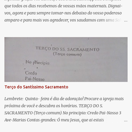
que todos os dias recebemos de vossas mãos maternais. Dignai-
r
vos, agora e para sempre tomar-nos debaixo do vosso poderoso
i
amparo e para mais vos agradecer, vos saudamos com uma Salve
o
Rainha: Salve Rainha , Mãe de misericórdia, vida, doçura,
s
esperança nossa, salve! A vós bradamos os degredados filhos de
Eva, a vós suspiramos, gemendo e chorando neste vale de
lágrimas. Eia, pois, Advogada nossa, estes vossos olhos
misericordiosos a nós volvei, e depois deste desterro, mostrai-nos
Jesus. Bendito é o fruto do vosso ventre, ó clemente, ó piedosa, ó
doce e sempre Virgem Maria. Rogai por nós Santa Mãe de Deus.
Para que sejamos dignos das promessas de Cristo. Amém.
Terço do Santíssimo Sacramento
Lembrete: Quinta- feira é dia de adoração! Procure a igreja mais
próxima de você e descubra os horários. TERÇO DO S.
SACRAMENTO (Terço comum) No principio: Credo Pai-Nosso 3
Ave-Marias Contas grandes: Ó meu Jesus, que ai estais
Sacramentado, não permitais que eu viva sem Vós, nem morta em