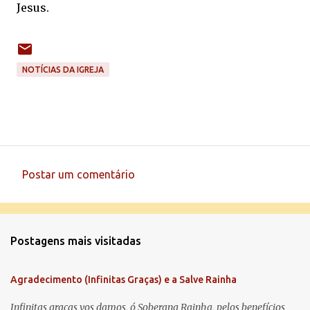
Jesus.
NOTÍCIAS DA IGREJA
Postar um comentário
C
o
m
Postagens mais visitadas
e
n
Agradecimento (Infinitas Graças) e a Salve Rainha
t
á
Infinitas graças vos damos, ó Soberana Rainha, pelos benefícios