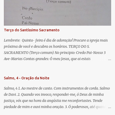
misericordiosos a nós volvei, e depois deste desterro, mostrai-nos
Jesus. Bendito é o fruto do vosso ventre, ó clemente, ó piedosa, ó
doce e sempre Virgem Maria. Rogai por nós Santa Mãe de Deus.
Para que sejamos dignos das promessas de Cristo. Amém.
Terço do Santíssimo Sacramento
Lembrete: Quinta- feira é dia de adoração! Procure a igreja mais
próxima de você e descubra os horários. TERÇO DO S.
SACRAMENTO (Terço comum) No principio: Credo Pai-Nosso 3
Ave-Marias Contas grandes: Ó meu Jesus, que ai estais
Sacramentado, não permitais que eu viva sem Vós, nem morta em
pecado. Uni o meu coração ao Vosso e o Vosso ao meu, e, nem sem
Vós morra eu! Nas contas pequenas: Sacramento de Amor!
Salmo, 4 - Oração da Noite
Misericórdia Senhor! Glória ao Pai: Cristo pão da vida e remédio
Salmo, 4 1. Ao mestre de canto. Com instrumentos de corda. Salmo
que nos salva, dá-nos Vossa força, Vosso perdão e a Vossa
de Davi. 2. Quando vos invoco, respondei-me, ó Deus de minha
misericórdia. (no fim) Rezar 3 vezes: Louvores e graças se deem a
justiça, vós que na hora da angústia me reconfortastes. Tende
cada momento ao Santíssimo e Diviníssimo Sacramento.
piedade de mim e ouvi minha oração. 3. Ó poderosos, até quando
tereis o coração endurecido, no amor das vaidades e na busca da