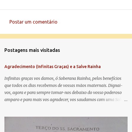
Postar um comentário
C
o
m
Postagens mais visitadas
e
n
Agradecimento (Infinitas Graças) e a Salve Rainha
t
á
Infinitas graças vos damos, ó Soberana Rainha, pelos benefícios
que todos os dias recebemos de vossas mãos maternais. Dignai-
r
vos, agora e para sempre tomar-nos debaixo do vosso poderoso
i
amparo e para mais vos agradecer, vos saudamos com uma Salve
o
Rainha: Salve Rainha , Mãe de misericórdia, vida, doçura,
s
esperança nossa, salve! A vós bradamos os degredados filhos de
Eva, a vós suspiramos, gemendo e chorando neste vale de
lágrimas. Eia, pois, Advogada nossa, estes vossos olhos