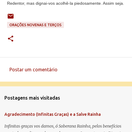
Redentor, mas dignai-vos acolhê-la piedosamente. Assim seja.
ORAÇÕES NOVENAS E TERÇOS
Postar um comentário
C
o
m
Postagens mais visitadas
e
n
Agradecimento (Infinitas Graças) e a Salve Rainha
t
á
Infinitas graças vos damos, ó Soberana Rainha, pelos benefícios