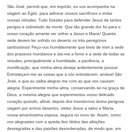
São José, permiti que, em espírito, eu vos acompanhe na
viagem ao Egito, para admirar vossos sacrifícios e imitar
vossas virtudes. Tudo fizestes para defender Jesus de tantos
perigos e sobretudo da morte. Que tão grande dor foi para o
vosso coração amante ver sofrer a Jesus e Maria! Quanta
sede devem ter sofrido no deserto os três peregrinos
santíssimos! Peço-vos humildemente que tireis de mim a sede
dos prazeres mundanos e dai-me a fome e a sede de todas as
virtudes, principalmente a humildade, a paciência, a
mortificação, que minha alma deseja ardentemente possuir.
Entristeçam-me as coisas que a vós entristecem, amável São
José, e que eu saiba alegrar-me com as que vos causam
alegria. Experimente minha alma, conservando-se na graça de
Deus, a mesma alegria que experimentou vosso delicado
coração quando, afinal, depois dos transtornos duma perigosa
viagem por ermos desertos, vistes Jesus a salvo e Maria,
vossa amantíssima esposa, segura no novo lar. Assim, como
vos alegrastes com a queda dos ídolos das afeições
desregradas e das paixões desordenadas, de modo que, em