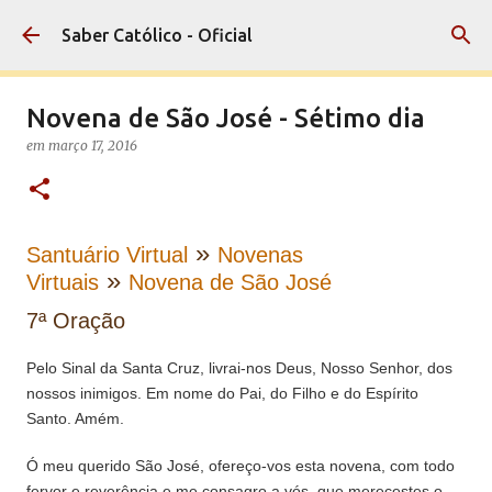
Pular para o conteúdo principal
Saber Católico - Oficial
Novena de São José - Sétimo dia
em
março 17, 2016
»
Santuário Virtual
Novenas
»
Virtuais
Novena de São José
7ª Oração
Pelo Sinal da Santa Cruz, livrai-nos Deus, Nosso Senhor, dos
nossos inimigos. Em nome do Pai, do Filho e do Espírito
Santo. Amém.
Ó meu querido São José, ofereço-vos esta novena, com todo
fervor e reverência e me consagro a vós, que merecestes o