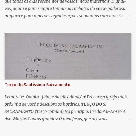
que todos os dias recebemos de vossas mãos maternais. Dignai-
r
vos, agora e para sempre tomar-nos debaixo do vosso poderoso
i
amparo e para mais vos agradecer, vos saudamos com uma Salve
o
Rainha: Salve Rainha , Mãe de misericórdia, vida, doçura,
s
esperança nossa, salve! A vós bradamos os degredados filhos de
Eva, a vós suspiramos, gemendo e chorando neste vale de
lágrimas. Eia, pois, Advogada nossa, estes vossos olhos
misericordiosos a nós volvei, e depois deste desterro, mostrai-nos
Jesus. Bendito é o fruto do vosso ventre, ó clemente, ó piedosa, ó
doce e sempre Virgem Maria. Rogai por nós Santa Mãe de Deus.
Para que sejamos dignos das promessas de Cristo. Amém.
Terço do Santíssimo Sacramento
Lembrete: Quinta- feira é dia de adoração! Procure a igreja mais
próxima de você e descubra os horários. TERÇO DO S.
SACRAMENTO (Terço comum) No principio: Credo Pai-Nosso 3
Ave-Marias Contas grandes: Ó meu Jesus, que ai estais
Sacramentado, não permitais que eu viva sem Vós, nem morta em
pecado. Uni o meu coração ao Vosso e o Vosso ao meu, e, nem sem